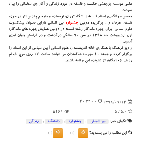
علمی موسسه پژوهشی حكمت و فلسفه در مورد زندگی و آثار وی سخنانی را بیان
نمودند.
محسن جهانگیری استاد فلسفه دانشگاه تهران، نویسنده و مترجم چندین اثر در حوزه
فلسفه، عرفان و.... برگزیده دومین
جشنواره
بین المللی فارابی بعنوان پیشكسوت
علوم انسانی ایران، چهره ماندگار رشته فلسفه در دومین همایش چهره های ماندگار؛
اول اردیبهشت ماه ۱۳۹۸ در سن ۹۰ سالگی درگذشت و در آرامش جهان ابدی
آرمید.
رادیو فرهنگ با همكاری خانه اندیشمندان علوم انسانی آیین سپاس از این استاد را
برگزار كرده و جمعه ۱۰ مهرماه علاقمندان می توانند ساعت ۱۷ روی موج اف ام
ردیف ۱۰۶مگاهرتز شنونده این برنامه باشند.
20:32:00
1398/07/12
5169
/ 5
5.0
تگهای خبر:
بین المللی
,
جشنواره
,
دانشگاه‌
,
زندگی
این مطلب را می پسندید؟
(0)
(1)