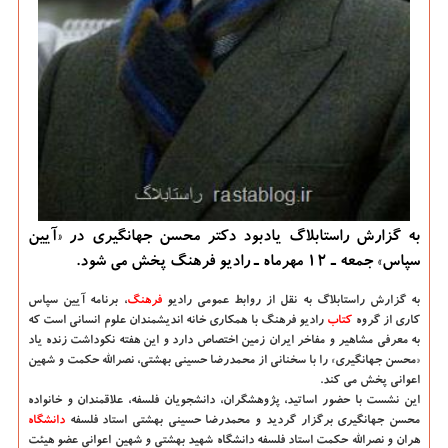
به گزارش راستابلاگ یادبود دكتر محسن جهانگیری در «آیین
سپاس» جمعه ـ ۱۲ مهرماه ـ رادیو فرهنگ پخش می شود.
به گزارش راستابلاگ به نقل از روابط عمومی رادیو
فرهنگ
، برنامه آیین سپاس
كاری از گروه
كتاب
رادیو فرهنگ با همكاری خانه اندیشمندان علوم انسانی است كه
به معرفی مشاهیر و مفاخر ایران زمین اختصاص دارد و این هفته نكوداشت زنده یاد
«محسن جهانگیری» را با سخنانی از محمدرضا حسینی بهشتی، نصرالله حكمت و شهین
اعوانی پخش می كند.
این نشست با حضور اساتید، پژوهشگران، دانشجویان فلسفه، علاقمندان و خانواده
محسن جهانگیری برگزار گردید و محمدرضا حسینی بهشتی استاد فلسفه
دانشگاه‌
هران و نصرالله حكمت استاد فلسفه دانشگاه شهید بهشتی و شهین اعوانی عضو هیئت