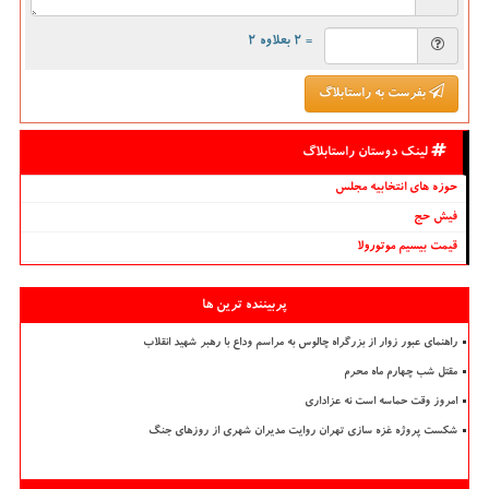
= ۲ بعلاوه ۲
بفرست به راستابلاگ
لینک دوستان راستابلاگ
حوزه های انتخابیه مجلس
فیش حج
قیمت بیسیم موتورولا
پربیننده ترین ها
راهنمای عبور زوار از بزرگراه چالوس به مراسم وداع با رهبر شهید انقلاب
مقتل شب چهارم ماه محرم
امروز وقت حماسه است نه عزاداری
شکست پروژه غزه سازی تهران روایت مدیران شهری از روزهای جنگ