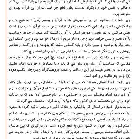
می گویند ولكن كسانی كه با غرض گناه آلود و شرك آلود به قرآن بازگشت می كنند
و ظالم به نفس خود و دیگران هستند بطور قطع جز خسارت از این قرآن بهره ای
نخوهند برد.
وی ادامه داد: خداوند در این مأموریتی كه به قرآن و پیامبر (ص) داده هیچ بدل و
جایگزینی را نیز برای این كتاب مجید قرار نداده بدین سبب قرآن كتاب روز است
یعنی هركس در هر عصر و در هر نسلی به آن بازگشت كند عنصری جدید و مناسب
با آن عصر و نسل خواهد دید و چاره ساز مردم آن زمان خواهد بود و پس كشف این
معنا نیاز به توضیح و تبیین دارد و باید كسانی باشند كه بفهمند و باور كنند و عناصر
روشنی بخش زندگی انسان را متناسب با نیاز وی در آن زمان استخراج كنند.
سعیدی اظهار داشت: در عصر ائمه (ع) كار دوده (ع) این بود كه برای نسل خود
مطالبی كه متناسب آن زمان بود بیان می كردند و با مصادیق و حوادث زمان تطبیق
می دادند؛ در عصر غیبت نیز این رسالت به عهده پژوهشگران و مروجان مكتب دوده
(ع) و مراجع عالیقدر و فقها است.
وی افزود: فقها كسانی هستند كه می توانند آیات را منطبق بر این زمان بیان كنند
بدین سبب در زمان ما یكی از چهره های شاخص برای تطبیق قرآن بر حوادث جاری
آن زمان در ابعاد مختلف سیاسی و اجتماعی و… امام خمینی (ره) بود كه در بیانات
خود برای حل معضلات جاری كشور بلكه دنیا به آیات قران استشهاد می كردند.
نماینده ولی فقیه در استان قم با اشاره به حادثه اخیر در مصر تاكید كرد: به مجرد
اینكه محمد مُرسی رئیس جمهور مصر شد با افكار بدی كه از نظر اعتقادی داشت قدم
در راه اشتباه و دشمنی با دوده (ع) گذاشت و گام های بدی را در این راه برداشت و
اعلام نمود رابطه خودرا با كشور سوریه قطع كرده است، در درگیری كه بین ظالمان
اتفاق افتاد، محمد مرسی از سمت خود بركنار شد و به زندان افتاد و در نهایت طی
چند روز گذشته اعلام نمودند كه محمد مُرسی در زندان از دنیا رفت.