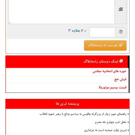
= ۶ بعلاوه ۳
بفرست به راستابلاگ
لینک دوستان راستابلاگ
حوزه های انتخابیه مجلس
فیش حج
قیمت بیسیم موتورولا
پربیننده ترین ها
راهنمای عبور زوار از بزرگراه چالوس به مراسم وداع با رهبر شهید انقلاب
مقتل شب چهارم ماه محرم
امروز وقت حماسه است نه عزاداری