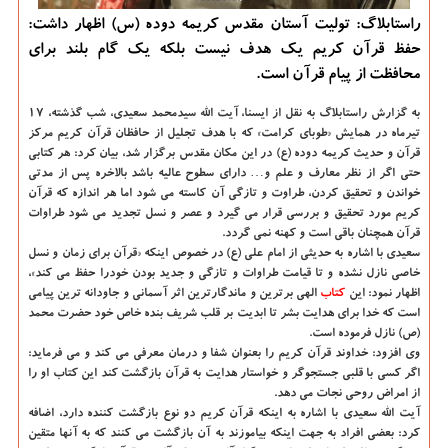
راستابلاگ: تولیت آستان مقدس كریمه دوده (س) اظهار داشت:
حفظ قرآن كریم یك هدف نیست بلكه یك گام بلند برای
محافظت از پیام قرآن است.
به گزارش راستابلاگ به نقل از ایسنا، آیت الله سیدمحمد سعیدی، شب گذشته، ۱۷
تیرماه در همایش «طوبای كرامت» كه با هدف تجلیل از حافظان قرآن كریم مركز
قرآن و حدیث كریمه دوده (ع) در این مكان مقدس برگزار شد، بیان كرد: هر كتابی
حتی اگر از نظر معارف و علم و… دارای سطوح عالیه باشد بالاخره پس از مدتی
خواندن و تحقیق كردن، طراوت و تازگی آن كاسته می شود اما هر اندازه كه قرآن
كریم مورد تحقیق و بررسی قرار می گیرد و عصر و نسل تجدید می شود طراوات
قرآن همچنان باقی است و كهنه نمی گردد.
سعیدی با اشاره به حدیثی از امام علی (ع) در خصوص اینكه «قرآن برای زمان و نسل
خاصی نازل نشده و تا قیامت طراوات و تازگی و جدید بودن خودرا حفظ می كند»،
اظهار نمود: این
كتاب
الهی برترین و ماندگارترین اثر آسمانی و جاودانه ترین پیامی
است كه خدا برای هدایت بشر تا ابدیت بر قلب شریف بنده خاص خود حضرت محمد
(ص) نازل فرموده است.
وی افزود: خداوند قرآن كریم را بعنوان شفا و درمان معرفی می كند و می فرماید:
اگر كسی با قلبی جستجوگر و خواستار هدایت به قرآن بازگشت كند این كتاب او را
از امراض روحی نجات می دهد.
آیت الله سعیدی با اشاره به اینكه قرآن كریم دو نوع بازگشت كننده دارد، اضافه
كرد: بعضی افراد به جهت اینكه بیاموزند به آن بازگشت می كنند كه به آنها متقین