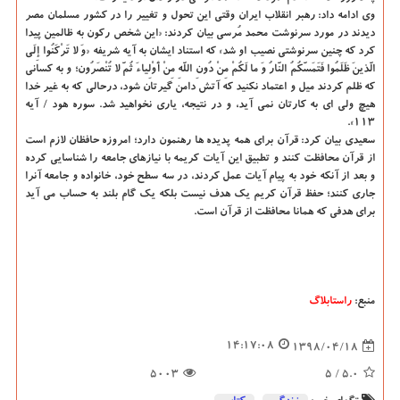
وی ادامه داد: رهبر انقلاب ایران وقتی این تحول و تغییر را در كشور مسلمان مصر
دیدند در مورد سرنوشت محمد مُرسی بیان كردند: «این شخص ركون به ظالمین پیدا
كرد كه چنین سرنوشتی نصیب او شد» كه استناد ایشان به آیه شریفه «وَ لا تَرْكَنُوا إِلَی
الَّذینَ ظَلَمُوا فَتَمَسَّكُمُ النَّارُ وَ ما لَكُمْ مِنْ دُونِ اللَّهِ مِنْ أَوْلِیاءَ ثُمَّ لا تُنْصَرُون‏؛ و به كسانی
كه ظلم كردند میل و اعتماد نكنید كه آتش دامن گیرتان شود، درحالی كه به غیر خدا
هیچ ولی ای به كارتان نمی آید، و در نتیجه، یاری نخواهید شد. سوره هود / آیه
۱۱۳».
سعیدی بیان كرد: قرآن برای همه پدیده ها رهنمون دارد؛ امروزه حافظان لازم است
از قرآن محافظت كنند و تطبیق این آیات كریمه با نیازهای جامعه را شناسایی كرده
و بعد از آنكه خود به پیام آیات عمل كردند، در سه سطح خود، خانواده و جامعه آنرا
جاری كنند؛ حفظ قرآن كریم یك هدف نیست بلكه یك گام بلند به حساب می آید
برای هدفی كه همانا محافظت از قرآن است.
منبع:
راستابلاگ
14:17:08
1398/04/18
5003
/ 5
5.0