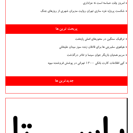
امروز وقت حماسه است نه عزاداری
شکست پروژه غزه سازی تهران روایت مدیران شهری از روزهای جنگ
پربحث ترین ها
ترافیک سنگین در محورهای اصلی پایتخت
هیاهوی سلبریتی ها برای قاتلان زنده سوز میدان علیخانی
مریم همتیان بازیگر جوان سینما و تئاتر درگذشت
کپی اطلاعات کارت بانکی ۱۲۰۰ تهرانی در پوشش فروشنده میوه
جدیدترین ها