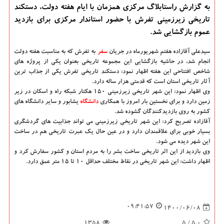
به گزارش راستابلاگ مرکزی همزمان با ایام هفته دولت، دستکند
تاریخی زیرزمینی تفرش با حضور استاندار مرکزی برای بازدید
عموم بازگشایی شد.
سیدعلی آقازاده هفتم شهریورماه در جریان
سفر
به تفرش که به مناسبت هفته دولت
انجام شد، در حاشیه بازگشایی این مجموعه تاریخی بعنوان یکی از پروژه های
شاخص افتتاحی این هفته اظهار نمود: دستکند تاریخی تفرش یکی از جذاب ترین
آثار تاریخی استان است که قدمتی هزار ساله دارد.
وی اظهار نمود: این شهر تاریخی زیرزمینی ۱۵۰ هکتار شبکه راه و اسکان در زیر
زمین دارد و برای نخستین بار امروز با همکاری
دانشگاه‌
یشابور و سایر دانشگاه های
کشور به روی بازدیدکنندگان گشوده شد.
آقازاده تصریح کرد: این شهر تاریخی زیرزمینی می تواند جذابیت های گردشگری
بسیار خوبی برای علاقمندان دارد و در عین حال یک عبرت تاریخی هم در ساخت
این شهر دیده می شود.
وی بازدید از این اثر تاریخی ساخت بشر را به مردم استان و کشور سفارش کرد و
اظهار داشت: این شهر تاریخی در نقاط مختلف حداقل ۱۰ تا ۱۵ متر عمق دارد.
09:41:57
1400/06/08
1358
/ 5
5.0