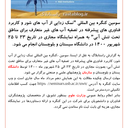
سومین کنگره بین المللی ˮنمک زدایی از آب های شور و کاربرد
فناوری های پیشرفته در تصفیه آب های غیر متعارف برای مناطق
تحت تنش آبیˮ به همراه نمایشگاه مجازی در تاریخ 23 تا 25
شهریور 1400 در دانشگاه سیستان و بلوچستان انجام می شود.
به گزارش راستابلاگ به نقل از ایسنا،
سومین «کنگره بین المللی نمک زدایی از آب
شور: کاربرد فناوری های پیشرفته در تصفیه آب های غیر متعارف برای مناطق تحت
تنش آبی» بصورت مجازی در تاریخ ۲۳ الی ۲۵ شهریور ماه ۱۴۰۰ توسط
دانشگاه‌
یستان و بلوچستان و
سازمان
پژوهشهای علمی و صنعتی برگزار می شود.
مهلت ارسال چکیده مقالات به این همایش دهم مرداد ماه سال جاری است و وب
سایت کنگره به آدرس https: //seminars.usb.ac.ir/uwtc جهت کسب اطلاعات
تکمیلی دردسترس است.
بنابر اعلام روابط عمومی
وزارت علوم
، بمنظور تشویق، از متخصصان، پژوهشگران،
فناوران و دانشجویان برای شرکت در این کنگره و ارائه دستاوردها در نمایشگاه
مجازی، هزینه ای بابت ثبت نام ستاندن نمی گردد.