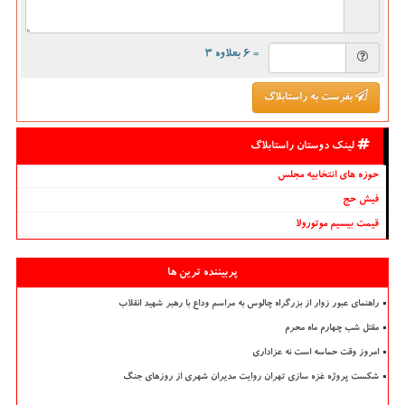
= ۶ بعلاوه ۳
بفرست به راستابلاگ
لینک دوستان راستابلاگ
حوزه های انتخابیه مجلس
فیش حج
قیمت بیسیم موتورولا
پربیننده ترین ها
راهنمای عبور زوار از بزرگراه چالوس به مراسم وداع با رهبر شهید انقلاب
مقتل شب چهارم ماه محرم
امروز وقت حماسه است نه عزاداری
شکست پروژه غزه سازی تهران روایت مدیران شهری از روزهای جنگ