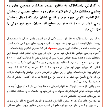
به گزارش راستابلاگ به منظور بهبود عملکرد دوربین های دو
چشمی محققان یکی از شرکتهای فناور روی سطح عدسی از پوشش
نابازتابنده نانویی بهره برد و نتایج نشان داد که اعمال پوشش
دهی کمتر از ۱۰۰ نانومتر در سطح لنز میزان عبور نور مرئی را
افزایش داد.
به گزارش راستابلاگ به نقل از ایسنا
، یکی از شرکتهای دانش بنیان با استفاده از
پوشش نابازتابنده نانویی موفق به بهبود عملکرد دوربین های دوچشمی شده است.
لنز استفاده شده در ساخت این دوربین
محصول
شرکت صنایع الکترواپتیک است.
آزمون بررسی خواص بازتابش نور مرئی روی دوربین های انجام شده توسط این
محققان نشان دهنده بهبود خواص نمونه پس از پوشش دهی با ضخامت کمتر از ۱۰۰
نانومتر در سطح لنز مورد استفاده در دوربین های شکاری این شرکت است، به
شکلی که میزان عبور نور مرئی از حدود ۹۰ تا ۹۲ درصد به ۹۷ تا ۹۸ درصد
افزایش پیدا کرده است. پیش از این خیلی از لنزهای دارای پوشش با قابلیت بازتاب
نور از خارج تأمین می شد، اما با تولید این نوع لنزها در داخل کشور، بخشی از نیاز
صنعت برآورده می شود.
حجم بالایی از صنعت اپتیک به انواع لنزهای محافظ چشمی، شیشه اتومبیل، آینه ها،
شیشه عینک، انواع نمایشگرها، سلول های خورشیدی، ماسک های محافظ شفاف و
دوربین های شکاری اختصاص دارد.
در دوربین های شکاری به منظور افزایش کیفیت و بازده، احتیاج به افزایش میزان
نور عبوری و کاهش بازتاب نور از سطح لنز است. بدین منظور، روش های مختلفی