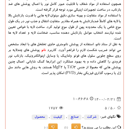
همچون استفاده از مواد شفاف با قابلیت عبور کامل نور یا اعمال پوشش های ضد
بازتاب، در ساخت تجهیزات اپتیکی مورد توجه قرار گرفته است.
با استفاده از مواد متفاوت و بهینه سازی دقیق میتوان لایه هایی با قدرت بازتابش بالا
یا لایه های کاملاً ضدبازتابش به همراه مقادیر متفاوت انتقال و جذب نور در یک طول
موج خاص یا یک محدوده پهن از طول موج تولید کرد. ساخت لایه با خواص تعیین
شده نیازمند انتخاب عوامل بازتابش دهنده مناسب، ضخامت لایه و تعداد لایه ها
است.
به نقل از ستاد نانو، استفاده از پوشش نانومتری حاوی تخلخل های با ابعاد مشخص
می تواند ضریب شکست لازم را فراهم آورد. کاربرد
نانو
پوشش های چندلایه بر
روی سطح جلویی سلول های فوتو ولتاییک یا وسایل اپتوالکترونیک، بازتاب نور
فرودی را کاهش داده و به بهبود عملکرد این ابزارها کمک شایانی. اعمال چنین
پوشش هایی که معمولا از جنس TiO۲ یا MgF۲ هستند، به روش هایی مانند سل
ژل یا رسوب گذاری فیزیکی بخار (PVD) امکان پذیر است.
10:46:48
1400/02/21
1757
/ 5
5.0
تگهای خبر:
شركت
,
صنایع
,
كیفیت
,
محصول
این مطلب را می پسندید؟
(0)
(1)