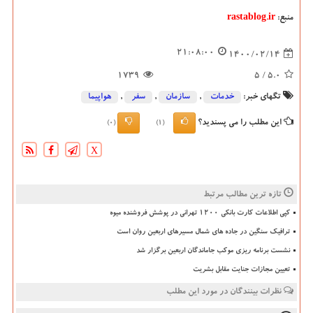
منبع:
rastablog.ir
21:08:00
1400/02/14
1739
/ 5
5.0
تگهای خبر:
خدمات
,
سازمان
,
سفر
,
هواپیما
این مطلب را می پسندید؟
(0)
(1)
X
تازه ترین مطالب مرتبط
کپی اطلاعات کارت بانکی ۱۲۰۰ تهرانی در پوشش فروشنده میوه
ترافیک سنگین در جاده های شمال مسیرهای اربعین روان است
نشست برنامه ریزی موکب جاماندگان اربعین برگزار شد
تعیین مجازات جنایت مقابل بشریت
نظرات بینندگان در مورد این مطلب