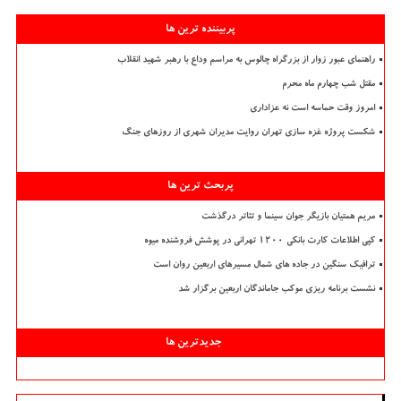
پربیننده ترین ها
راهنمای عبور زوار از بزرگراه چالوس به مراسم وداع با رهبر شهید انقلاب
مقتل شب چهارم ماه محرم
امروز وقت حماسه است نه عزاداری
شکست پروژه غزه سازی تهران روایت مدیران شهری از روزهای جنگ
پربحث ترین ها
مریم همتیان بازیگر جوان سینما و تئاتر درگذشت
کپی اطلاعات کارت بانکی ۱۲۰۰ تهرانی در پوشش فروشنده میوه
ترافیک سنگین در جاده های شمال مسیرهای اربعین روان است
نشست برنامه ریزی موکب جاماندگان اربعین برگزار شد
جدیدترین ها