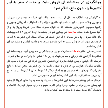
جهانگردی در بخشنامه ای فروش بلیت و خدمات سفر به این
کشورها را «بدون مانع» اعلام نمود.
به گزارش راستابلاگ به نقل از ایسنا، هند، پاکستان، فرانسه، بوتسوانی، برزیل،
جمهوری چک، استونی، ایرلند، لسوتو، مالاوی، موزامبیک، اسلواکی، آفریقای جنوبی و
زامبیا همچون کشورهایی هستند که به دنبال مصوبه ستاد ملی کرونا پرواز به و از
آنها ممنوع شده است.
سازمان
هواپیمایی هم در بخشنامه ای به تاریخ ۱۲ اردیبهشت
ماه اعلام نمود از پذیرش مسافر و فروش بلیت هواپیما از مبداء این کشورها به ایران
خودداری شود، اما فروش بلیت به این مقاصد منوط به رعایت قوانین و مقررات آن
کشورها باشد.
انجمن صنفی دفاتر
خدمات
مسافرت هوایی و جهانگردی هم پیرو آن، در بخشنامه ای
خطاب به آژانس ها، فروش و صدور بلیت به این ۱۵ کشور را بدون مانع اعلام نمود.
حرمت الله رفیعی، رئیس هیات مدیره این انجمن، تصریح کرد: طی مذاکره با مدیرکل
نظارت سازمان هواپیمایی، فروش و صدور بلیت به این کشورها منعی ندارد و تابع
مقررات کشورهای مقصد برای ورود اتباع دیگر کشورها به آن کشورهاست و به تبع
آن، ورود مسافر از مبداء این کشورها به ایران ممنوع می باشد.
درحال حاضر بیشتر سفرها به این کشورها با عنایت به محدودیت های کرونا، از جنبه
توریستی خارج بوده و اغلب، ورود برای افراد مقیم و دارای مجوز تجارت، اقامت و
تحصیل آزاد بوده است و یا محدودیت کمتری دارد.