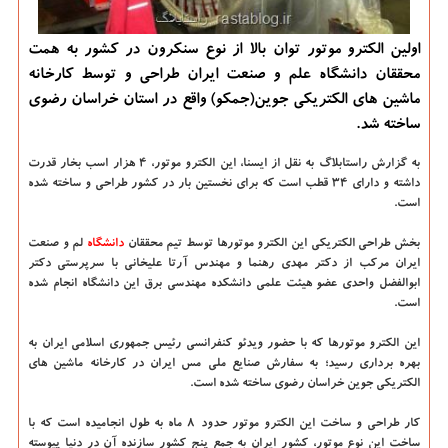
اولین الکترو موتور توان بالا از نوع سنکرون در کشور به همت
محققان دانشگاه علم و صنعت ایران طراحی و توسط کارخانه
ماشین های الکتریکی جوین(جمکو) واقع در استان خراسان رضوی
ساخته شد.
به گزارش راستابلاگ به نقل از ایسنا،
این الکترو موتور، ۴ هزار اسب بخار قدرت
داشته و دارای ۳۴ قطب است که برای نخستین بار در کشور طراحی و ساخته شده
است.
بخش طراحی الکتریکی این الکترو موتورها توسط تیم محققان
دانشگاه‌
لم و صنعت
ایران مرکب از دکتر مهدی رهنما و مهندس آرتا علیخانی با سرپرستی دکتر
ابوالفضل واحدی عضو هیئت علمی دانشکده مهندسی برق این دانشگاه انجام شده
است.
این الکترو موتورها که با حضور ویدئو کنفرانسی رئیس جمهوری اسلامی ایران به
بهره برداری رسید؛ به سفارش صنایع ملی مس ایران در کارخانه ماشین های
الکتریکی جوین خراسان رضوی ساخته شده است.
کار طراحی و ساخت این الکترو موتور حدود ۸ ماه به طول انجامیده است که با
ساخت این نوع موتور، کشور ایران به جمع پنج کشور سازنده آن در دنیا پیوسته