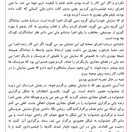
نکردم و اگر این کار را کرده بودم، شاید فیلم با کیفیت تری تهیه می شد. ما عین
اجرای زنده فیلمبرداری کردیم یعنی بدون کات دادن ولی کسانی که کات داده
بودند، فیلم های بهتری به دست آورده بودند.
او که نمایش خودرا برای گروه سنی کودک اجرا کرده است، درباره جذب تماشاگر
این گروه سنی می گوید: اهتمام کردم رنگ و لعاب بیشتری به کار بدهم با بهره
گیری از موسیقی، مخاطب را پای اجرا بنشانم ولی نمی دانم نظر تماشاگران کودک
چه بوده است.
باغبادی درباره اجرای صحنه ای این نمایش نیز می گوید: اگر این کار زنده اجرا می
شد، حتما بازخورد بهتری می داشت چون ارتباط بدون واسطه با تماشاگر همیشه
نتیجه بهتری دارد به خصوص که نمایش من با تلفیقی از عروسک و بازیگر اجرا می
شد ولی در فضای مجازی، بازیگران را حذف کردم چون حسم این بود که عروسک ها
باید بیشتر دیده شوند. با این وجود بسیار مشتاقم و امید دارم که همین نمایش را در
قالب کار زنده روی صحنه ببرم.
همه در حال تجربه اندوزی بودیم
اما آرین ناصری مهر که با نمایش «چطور برگردم خونه» در بخش خردسال این دوره
از جشنواره حضور داشته است، می گوید: یکسری انتقادات به شکل برگزاری
جشنواره در فضای مجازی منتشر گردید که من هم می پذیرم چونکه تئاتر یعنی اجرا
زنده ولی برگزاری جشنواره را در فضای مجازی بعنوان اتفاقی مثبت تلقی می کنم
برای اینکه می دانم هدف برگزارکنندگان، روشن نگه داشتن چراغ نمایش عروسکی
است و برگزاری جشنواره به این شکل به هیچ عنوان کار راحتی نبوده است و می
دانم اگر جشنواره به شکل حضوری برگزار می شد، ستاد برگزاری آن، کمتر به
زحمت می افتادند. ولی در این شیوه ناچار شدند کارها را فیلمبرداری کنند و با