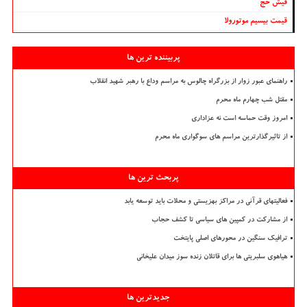
فیش حج
قیمت بیسیم موتورولا
پربیننده ترین ها
راهنمای عبور زوار از بزرگراه چالوس به مراسم وداع با رهبر شهید انقلاب
مقتل شب چهارم ماه محرم
امروز وقت حماسه است نه عزاداری
از تاثیرگذارترین مراسم های سوگواری ماه محرم
پربحث ترین ها
فعالیتهای قرآنی در مراکز بهزیستی و محلات باید توسعه یابد
از مشارکت در کمپین های سیاسی تا کشف حجاب
ترافیک سنگین در محورهای اصلی پایتخت
هیاهوی سلبریتی ها برای قاتلان زنده سوز میدان علیخانی
جدیدترین ها