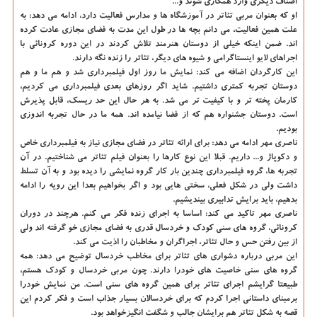
اصناف دیگری وارد همکاری شوند و...
او که بعنوان مربی تئاتر در آموزشگاه ها و مدارس فعالیت دارد، ادامه می دهد: به
علت همین فعالیت، می دانم بچه ها در طول این مدت به فضای مجازی عادت کرده
اند. ضمن اینکه خیلی از دوستان هنرمند تلاش کردند در این دوره کرونائی با
اجراهای لایو اینستاگرامی و شیوه های دیگر، تئاتر را زنده نگه دارند.
این کارگردان اضافه می کند: نمایش ما روز اول فیلمبرداری شد و هم ما و هم
دوستان تجربه کمتری داشتیم. شاید اگر روزهای بعدی فیلمبرداری می کردیم،
کارمان پخته تر و با کیفیت تر می شد. به هر حال این حد ریسک، قابل پذیرش
است. دوستان جشنواره هم که از فضا نیامده اند. همه ما در حال تجربه اندوزی
بودیم.
ناصری مهر ادامه می دهد: برای ارائه تئاتر در فضای مجازی نیاز به فیلمبرداری خاص
و دکوپاژ و... داریم. قبلا این نوع کارها را بعنوان فیلم تئاتر می شناختیم. در آن
تجربه ها، گروه فیلمبرداری چندین بار کار گروه نمایشی را دیده بود و به آن تسلط
داشت ولی در شکل فعلی، سختی هایی بود و اگر بخواهیم بعدا این رویه را ادامه
بدهیم، باید برایش تدابیری بیندیشیم.
ناصری مهر تاکید می کند: اساسا به اجرای زنده فکر می کنم. هرچند در دوران
کرونائی، گروه های سنی کودک و خردسال قدری به فضای مجازی خو گرفته اند ولی
از بین رفتن حس و حال تئاتر، اجراگران و مخاطبان را اذیت می کند.
این مربی درباره دشواری های تئاتر برای مخاطب خردسال توضیح می دهد: همه
گروه های سنی خاصیت های خودرا دارند. چون مربی خردسال و کودک هستم،
طبیعتا گرایشم اجرای تئاتر برای همین گروه های سنی است. من نمایش خودرا
برمبنای داستانی اجرا کردم که برای خردسالان بسیار جذاب است و فکر کردم این
قصه به شکل تئاتر هم برایشان جالب و شگفت انگیزخواهد بود.