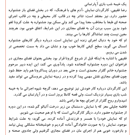
یک خیمه شب بازی آپارتمانی
رضا فقیهی، کارگردان نمایش «آدم های با فرهنگ» که در بخش فضای باز جشنواره
حضور دارد، نیز معتقد است: تئاتر چه در قالب کار محیطی و چه در قالب اجرای
صحنه ای طبعا با مخاطب معنا پیدا می کند ولی ممکن بود جشنواره به علت کرونا لغو
شود بدین سبب بردن آن به فضای مجازی در این شرایط، اتفاق خوبی بود. هرچند
معین نیست چند تماشاگر کارها را می بینند.
او که خود به دنبال اجرای زنده این نمایش است، درباره دیگر کارهای جشنواره
امسال می گوید: سطح کیفی کارها خوب بود و نشان می داد به سمت تخصصی تر
شدن می رویم.
فقیهی با اشاره به اینکه قبل از شروع کرونا قرار بود بخشی بعنوان فضای مجازی در
فراخوان این دوره جشنواره گنجانده شود، یادآوری می کند: این ایده دبیر مرحوم
جشنواره خانم گلزار محمدی است و حتی بعد در دوران پساکرونا هم باید حفظ شود
چون فضای مجازی نقش مهمی پیدا کرده و در زمینه نمایش عروسکی می تواند مفید
باشد.
این کارگردان درباره کار خودش نیز توضیح می دهد: گرچه شیوه اجرائی ما به خیمه
شب بازی بسیار نزدیک است، ولی قصه کاملا بروز است و در آپارتمان می گذرد.
امیدوارم روح گلزار از اجرای بچه ها راضی باشد
فاطمه جلیلی معز که با نمایش «دستمال من زیر درخت آلبالو گم شده» در این دوره
از جشنواره حضور دارد، دیگر کارگردانی است که با او هم صحبت می شویم.
او که نمایش خودرا با همسر و فرزندش آماده کرده، می گوید: به علت شرایط
موجود، نمایش را به صورت خانوادگی آماده کردیم و خوشبختانه مشکلی پیش نیامد
و بازخورد خوبی هم از اجرای مان در فضای مجازی گرفتیم ولی جادوی صحنه و