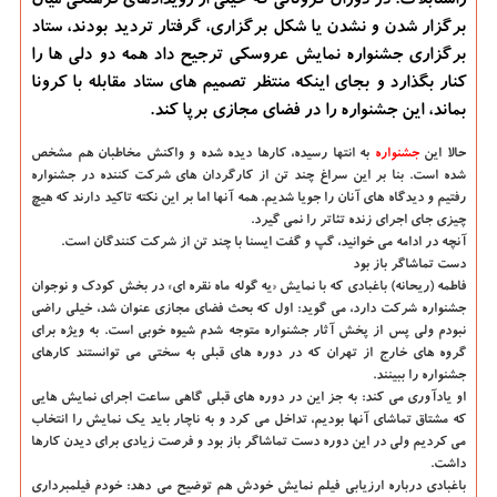
راستابلاگ: در دوران کرونائی که خیلی از رویدادهای فرهنگی میان
برگزار شدن و نشدن یا شکل برگزاری، گرفتار تردید بودند، ستاد
برگزاری جشنواره نمایش عروسکی ترجیح داد همه دو دلی ها را
کنار بگذارد و بجای اینکه منتظر تصمیم های ستاد مقابله با کرونا
بماند، این جشنواره را در فضای مجازی برپا کند.
حالا این
جشنواره
به انتها رسیده، کارها دیده شده و واکنش مخاطبان هم مشخص
شده است. بنا بر این سراغ چند تن از کارگردان های شرکت کننده در جشنواره
رفتیم و دیدگاه های آنان را جویا شدیم. همه آنها اما بر این نکته تاکید دارند که هیچ
چیزی جای اجرای زنده تئاتر را نمی گیرد.
آنچه در ادامه می خوانید، گپ و گفت ایسنا با چند تن از شرکت کنندگان است.
دست تماشاگر باز بود
فاطمه (ریحانه) باغبادی که با نمایش «یه گوله ماه نقره ای» در بخش کودک و نوجوان
جشنواره شرکت دارد، می گوید: اول که بحث فضای مجازی عنوان شد، خیلی راضی
نبودم ولی پس از پخش آثار جشنواره متوجه شدم شیوه خوبی است. به ویژه برای
گروه های خارج از تهران که در دوره های قبلی به سختی می توانستند کارهای
جشنواره را ببینند.
او یادآوری می کند: به جز این در دوره های قبلی گاهی ساعت اجرای نمایش هایی
که مشتاق تماشای آنها بودیم، تداخل می کرد و به ناچار باید یک نمایش را انتخاب
می کردیم ولی در این دوره دست تماشاگر باز بود و فرصت زیادی برای دیدن کارها
داشت.
باغبادی درباره ارزیابی فیلم نمایش خودش هم توضیح می دهد: خودم فیلمبرداری