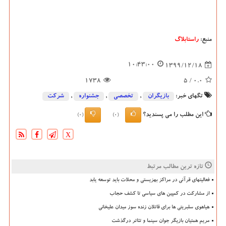
منبع:
راستابلاگ
10:43:00
1399/12/18
1738
/ 5
0.0
تگهای خبر:
بازیگران
,
تخصصی
,
جشنواره
,
شركت
این مطلب را می پسندید؟
(0)
(0)
X
تازه ترین مطالب مرتبط
فعالیتهای قرآنی در مراکز بهزیستی و محلات باید توسعه یابد
از مشارکت در کمپین های سیاسی تا کشف حجاب
هیاهوی سلبریتی ها برای قاتلان زنده سوز میدان علیخانی
مریم همتیان بازیگر جوان سینما و تئاتر درگذشت