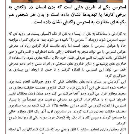
استرس یكی از طریق هایی است كه بدن انسان در واكنش به
برخی كارها یا تهدیدها نشان داده است و بدن هر شخص هم
بگونه ای متفاوت به استرس واكنش نشان داده است.
به گزارش راستابلاگ به نقل از ایسنا و به نقل از تک اکسپلوریست
، هر رویدادی که
سبب استرس شود، رویداد "استرس زا" نامیده می شود. بدن ما برای کنترل مواجهه
حاد با عوامل استرس زا مجهز است اما باید دانست قرار گرفتن زیاد در معرض
عوامل استرس زا می تواند منجر به اختلالات روانی مانند اضطراب و افسردگی و حتی
اختلالاتی مانند تغییرات قلبی عروقی، فشار خون بالا یا سکته مغزی شود. با استفاده از
فناوری های پوشیدنی و سایر فناوری های سنجش در افراد مسن و افراد در معرض
خطر می توان این استرس را اندازه گرفت و تا حدی از ایجاد این بیماری ها
جلوگیری کرد.
این آزمایش بر مبنای داده های مطالعات قبلی که روی حیوانات انجام شده بود،
ساخته شده است. طی این آزمایش فرد با کمک فناوری هدست حقیقت مجازی در
محیط مجازی قرار می گیرد و در آنجا حرکت می کند و در همان زمان محققان تغییر
ضربان قلب او را هنگام قرار گرفتن در معرض موقعیت های تهدیدآمیز یا بسیار
استرس زا اندازه گیری می کنند. در این مطالعه ۱۳۵ شرکت کننده در سه سناریوی
مختلف حقیقت مجازی شرکت کردند. در سناریوی اول، آنها یک اتاق مجازی خالی
را جستجو کردند و سپس کار را از یک پله کوچک قرمز رو به یکی از دیوارها شروع
کردند.
اتاق مجازی دارای ابعادی مشابه با اتاق واقعی بود که شرکت کنندگان در آن لحظه