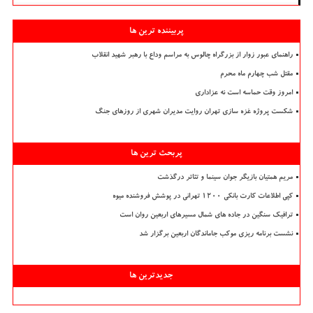
پربیننده ترین ها
راهنمای عبور زوار از بزرگراه چالوس به مراسم وداع با رهبر شهید انقلاب
مقتل شب چهارم ماه محرم
امروز وقت حماسه است نه عزاداری
شکست پروژه غزه سازی تهران روایت مدیران شهری از روزهای جنگ
پربحث ترین ها
مریم همتیان بازیگر جوان سینما و تئاتر درگذشت
کپی اطلاعات کارت بانکی ۱۲۰۰ تهرانی در پوشش فروشنده میوه
ترافیک سنگین در جاده های شمال مسیرهای اربعین روان است
نشست برنامه ریزی موکب جاماندگان اربعین برگزار شد
جدیدترین ها