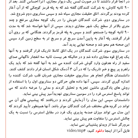
در آنجا قرار داشتند تا در صورت لمس یک دیوار مجازی، آنرا احساس کنند. بعد از
۹۰ ثانیه کاوش، به شرکت کنندگان گفته شد که به پله قرمز کوچکی که از آن آغاز
کرده بودند برگردند. اتاق حقیقت مجازی سیاه شد و سپس سناریوی دوم شروع شد.
در سناریوی دوم، شرکت کنندگان خویش را در یک کوچه مجازی مرتفع و چند
متری بالاتر از سطح یک شهر مجازی دیدند. سپس از آنها خواسته شد که به مدت
۹۰ ثانیه کوچه را جستجو کنند و سپس به پله قرمز برگردند. هنگامی که بر روی آن
قرار گرفتند، پله آغاز به پایین آمدن سریع تر و سریع تر به سطح زمین کرد سپس
این صحنه هم محو شد و صحنه نهایی پدید آمد.
در سناریوی سوم، شرکت کنندگان در یک اتاق کاملا تاریک قرار گرفتند و به آنها
یک چراغ قوه مجازی داده شد و در حالیکه هر بیست ثانیه سه انفجار ناگهانی صدای
سفید از راه هدفون وارد گوش شرکت کننده می شد به آنها گفته شد که باید یک
راهرو پر پیچ و خم تاریک را که در آن ۴ آدمک شکل انسان قرار دادند کشف کنند.
دانشمندان هنگام انجام هر سناریوی حقیقت مجازی ضربان قلب شرکت کننده را
اندازه گیری کردند. سپس، آنها داده های حرکتی دو سناریوی اول را با استفاده از
روش های یادگیری ماشین تجزیه و تحلیل کردند و مدلی را عرضه دادند که می
تواند پاسخ استرس فرد را در سومین سناریوی تهدیدآمیز پیش بینی نماید.
دانشمندان سپس این مدل را آزمایش کردند و دریافتند که پیشبینی های آن می
تواند در گروه های مختلف شرکت کنندگان موثر باشد. آنها همینطور تأیید کردند که
این مدل می تواند میزان صدمه پذیری یک فرد در مقابل استرس را نسبت به یک
چالش استرس زا متفاوت هم پیش بینی نماید.
مرورگر شما از ویدئو پشتیبانی نمی نماید.
فایل آنرا از اینجا
دانلود
کنید: video/mp4