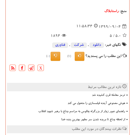
منبع:
راستابلاگ
11:58:34
1399/09/04
1894
/ 5
5.0
تگهای خبر:
دانلود
,
شركت
,
فناوری
این مطلب را می پسندید؟
(0)
(1)
X
تازه ترین مطالب مرتبط
ترمز معامله قرن کشیده شد
هوش مصنوعی آینده فیلمسازی را متحول می کند
راهنمای عبور زوار از بزرگراه چالوس به مراسم وداع با رهبر شهید انقلاب
از لحظه وداع تا بریده شدن سر مطهر بهترین بنده خدا
نظرات بینندگان در مورد این مطلب