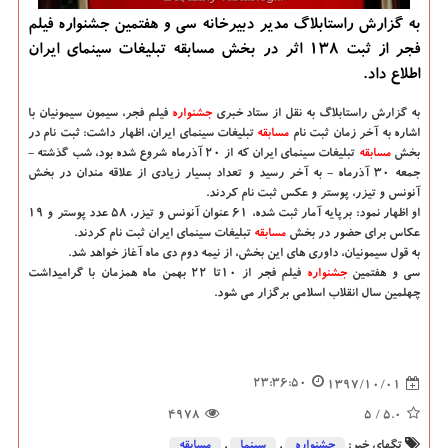
به گزارش راستابلاگ مدیر دبیرخانه سی و هفتمین جشنواره فیلم
فجر از ثبت ۱۳۸ اثر در بخش مسابقه تبلیغات سینمای ایران
اطلاع داد.
به گزارش راستابلاگ به نقل از ستاد خبری
جشنواره
فیلم فجر، سیمون سیمونیان با
اشاره به آخر زمان ثبت نام
مسابقه
تبلیغات سینمای ایران، اظهار داشت: ثبت نام در
بخش
مسابقه
تبلیغات سینمای ایران كه از ۲۰ آذرماه شروع شده بود، شب گذشته -
جمعه ۳۰ آذرماه - به آخر رسید و تعداد بسیار زیادی از علاقه مندان در بخش
آنونس و تیزر، پوستر و عكس ثبت نام كردند.
او اظهار نمود: برپایه آمار ثبت شده، ۶۱ عنوان آنونس و تیزر، ۵۸ عدد پوستر و ۱۹
عكاس برای حضور در بخش
مسابقه
تبلیغات سینمای ایران ثبت نام كردند.
به قول سیمونیان، داوری های این بخش، از نیمه دوم دی ماه آغاز خواهد شد.
سی و هفتمین
جشنواره
فیلم فجر از ۱۰تا ۲۲ بهمن ماه همزمان با گرامیداشت
چهلمین سال انقلاب اسلامی برگزار می شود.
23:36:50
1397/10/01
4978
/ 5
5.0
تگهای خبر:
جشنواره
,
سینما
,
مسابقه