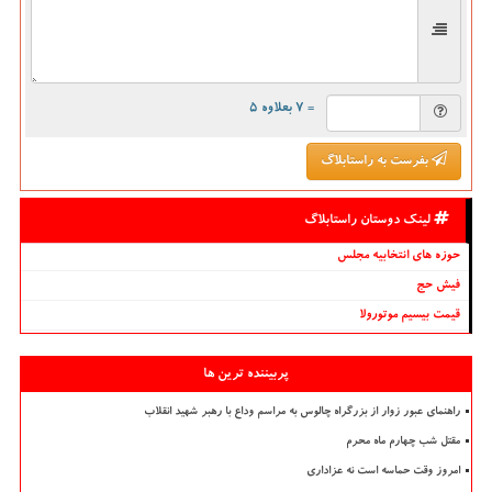
= ۷ بعلاوه ۵
بفرست به راستابلاگ
لینک دوستان راستابلاگ
حوزه های انتخابیه مجلس
فیش حج
قیمت بیسیم موتورولا
پربیننده ترین ها
راهنمای عبور زوار از بزرگراه چالوس به مراسم وداع با رهبر شهید انقلاب
مقتل شب چهارم ماه محرم
امروز وقت حماسه است نه عزاداری