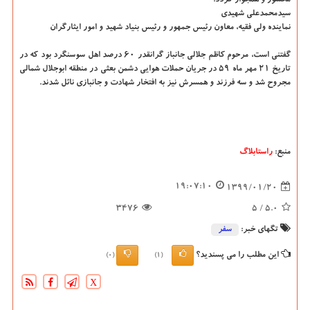
سیدمحمدعلی شهیدی
نماینده ولی فقیه، معاون رئیس جمهور و رئیس بنیاد شهید و امور ایثارگران
گفتنی است، مرحوم كاظم جلالی جانباز گرانقدر ۶۰ درصد اهل سوسنگرد بود كه در
تاریخ ۲۱ مهر ماه ۵۹ در جریان حملات هوایی دشمن بعثی در منطقه ابوجلال شمالی
مجروح شد و سه فرزند و همسرش نیز به افتخار شهادت و جانبازی نائل شدند.
منبع:
راستابلاگ
19:07:10
1399/01/20
3476
/ 5
5.0
تگهای خبر:
سفر
این مطلب را می پسندید؟
(0)
(1)
X