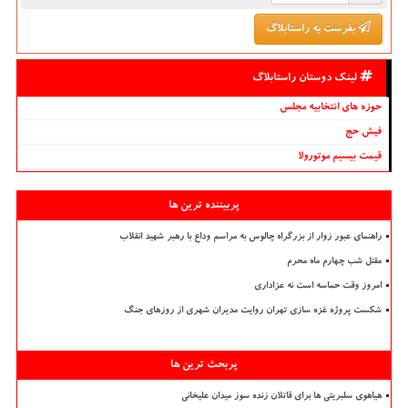
بفرست به راستابلاگ
لینک دوستان راستابلاگ
حوزه های انتخابیه مجلس
فیش حج
قیمت بیسیم موتورولا
پربیننده ترین ها
راهنمای عبور زوار از بزرگراه چالوس به مراسم وداع با رهبر شهید انقلاب
مقتل شب چهارم ماه محرم
امروز وقت حماسه است نه عزاداری
شکست پروژه غزه سازی تهران روایت مدیران شهری از روزهای جنگ
پربحث ترین ها
هیاهوی سلبریتی ها برای قاتلان زنده سوز میدان علیخانی