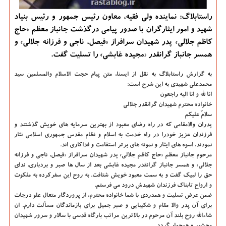
راستابلاگ: نماینده ولی فقیه، معاون رئیس جمهور و رئیس بنیاد
شهید و امور ایثارگران با صدور پیامی درگذشت جانباز معظم «حاج
كاظم جلالی» پدر شهیدان سرافراز «فیصل، ناجی و فرزانه جلالی» و
همسر جانباز گرانقدر «مجیده غابشی» را تسلیت گفت.
به گزارش راستابلاگ به نقل از ایسنا، متن پیام حجت الاسلام والمسلمین سید
محمدعلی شهیدی به این شرح است:
انا لله و انا الیه راجعون
خانواده محترم شهیدان گرانقدر جلالی
سلامٌ علیكم
پدران والامقامی كه در راه رضای معبود از بهترین سرمایه های خویش گذشتند و
فرزندان عزیز خودرا در راه خدمت به اسلام و نظام مقدس جمهوری اسلامی نثار
نمودند، اسوه های ایثار و نمونه های برتر استقامت و فداكاری اند.
مرحوم جانباز معظم «حاج كاظم جلالی» پدر شهیدان سرافراز «فیصل، ناجی و فرزانه
جلالی» و همسر جانباز گرانقدر مجیده غابشی بعد از سال ها صبر و بردباری، ندای
حق را لبیك گفت و به سمت معبود خویش شتافت. به روح این سفركرده به ملكوت
و ارواح تابناك فرزندان شهیدش درود می فرستم.
ضمن عرض تسلیت و همدردی با شما خانواده محترم، از پروردگار متعال علو درجات
برای آن پدر والا مقام و شكیبایی و صبر جمیل برای بازماندگان مسألت دارم. ان
شاءالله روح بلند آن مرحوم در بالاترین مراتب بارگاه قدسی با سالار و سرور شهیدان
محشور و همجوار گردد.