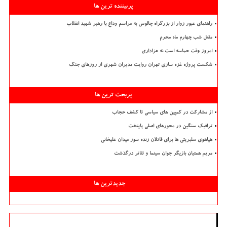
پربیننده ترین ها
راهنمای عبور زوار از بزرگراه چالوس به مراسم وداع با رهبر شهید انقلاب
مقتل شب چهارم ماه محرم
امروز وقت حماسه است نه عزاداری
شکست پروژه غزه سازی تهران روایت مدیران شهری از روزهای جنگ
پربحث ترین ها
از مشارکت در کمپین های سیاسی تا کشف حجاب
ترافیک سنگین در محورهای اصلی پایتخت
هیاهوی سلبریتی ها برای قاتلان زنده سوز میدان علیخانی
مریم همتیان بازیگر جوان سینما و تئاتر درگذشت
جدیدترین ها