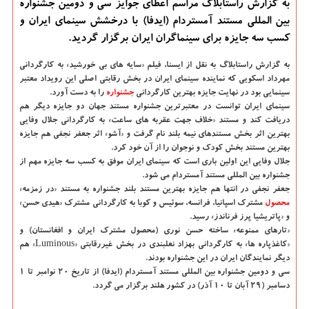
به گزارش راستابلاگ مراسم اعطای جوایز سی و دومین جشنواره
بین المللی مستند آمستردام (ایدفا) با درخشش سینمای ایران و
كسب سه جایزه برای سینماگران ایران برگزار گردید.
به گزارش راستابلاگ به نقل از ایسنا، فیلم «سایه های بی خورشید» به كارگردانی
مهرداد اسكویی كه نماینده سینمای ایران در بخش رقابتی اصلی این رویداد معتبر
سینمایی بود در نهایت جایزه بهترین كارگردانی
جشنواره
را به دست آورد.
سینمای ایران توانست در معتبرترین جشنواره مستند جهان دو جایزه دیگر هم
دریافت كند و مستند «خلاف جهت عقربه های ساعت» به كارگردانی جلال وفایی
بهترین اثر بخش مستندهای نیمه بلند نام گرفت و «آشو» اثر جعفر نجفی هم جایزه
بهترین مستند بخش كودك و نوجوان را از آن خود كرد.
جلال وفایی این اولین باری است كه سینمای ایران موفق به كسب سه جایزه مهم از
جشنواره بین المللی مستند آمستردام می شود.
جعفر نجفی در انتها هم جایزه بهترین مستند بلند جشنواره به مستند «در زمزمه»
محصول
مشترك اسپانیا، فرانسه، سوئیس و كوبا به كارگردانی مشترك «هیدی حسن»
و «پاتریشیا پرز فرناندز» رسید.
«تارهای ممنوعه» ساخته حسن نوری (محصول مشترك ایران و افغانستان) و
«كاغذپاره ها» به كارگردانی بهزاد نعلبندی در بخش غیررقابتی «Luminous» هم
دیگر نمایندگان ایران در این جشنواره بودند.
سی و دومین جشنواره بین المللی مستند آمستردام (ایدفا) از تاریخ ۲۰ نوامبر تا ۱
دسامبر (۲۹ آبان تا ۱۰ آذر) در كشور هلند برگزار می گردد.