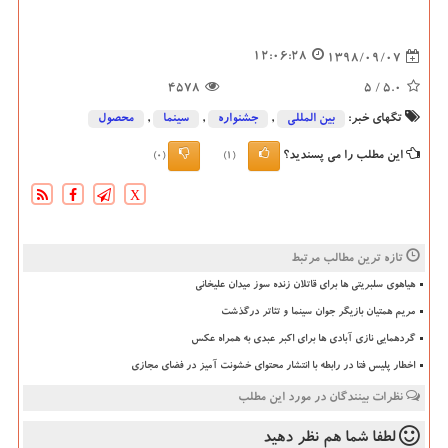
12:06:28
1398/09/07
4578
/ 5
5.0
تگهای خبر:
بین المللی
,
جشنواره
,
سینما
,
محصول
این مطلب را می پسندید؟
(0)
(1)
X
تازه ترین مطالب مرتبط
هیاهوی سلبریتی ها برای قاتلان زنده سوز میدان علیخانی
مریم همتیان بازیگر جوان سینما و تئاتر درگذشت
گردهمایی نازی آبادی ها برای اکبر عبدی به همراه عکس
اخطار پلیس فتا در رابطه با انتشار محتوای خشونت آمیز در فضای مجازی
نظرات بینندگان در مورد این مطلب
لطفا شما هم
نظر دهید