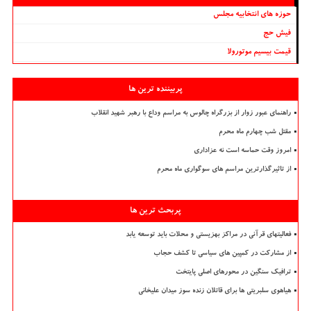
حوزه های انتخابیه مجلس
فیش حج
قیمت بیسیم موتورولا
پربیننده ترین ها
راهنمای عبور زوار از بزرگراه چالوس به مراسم وداع با رهبر شهید انقلاب
مقتل شب چهارم ماه محرم
امروز وقت حماسه است نه عزاداری
از تاثیرگذارترین مراسم های سوگواری ماه محرم
پربحث ترین ها
فعالیتهای قرآنی در مراکز بهزیستی و محلات باید توسعه یابد
از مشارکت در کمپین های سیاسی تا کشف حجاب
ترافیک سنگین در محورهای اصلی پایتخت
هیاهوی سلبریتی ها برای قاتلان زنده سوز میدان علیخانی