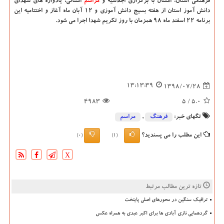
فرهنگی استان، امسال با برگزاری اجلاسیه و
مراسم
استانی، یادواره های شهدای
دانش آموز استان از هفته بسیج دانش آموزی و ۱۲ آبان ماه آغاز و اختتامیه این
برنامه ۲۲ اسفند ماه ۹۸ همزمان با روز تكریم شهدا اجرا می شود.
13:13:39
1398/07/28
4983
/ 5
5.0
تگهای خبر:
فرهنگ
,
مراسم
این مطلب را می پسندید؟
(0)
(1)
X
تازه ترین مطالب مرتبط
ترافیک سنگین در محورهای اصلی پایتخت
گردهمایی نازی آبادی ها برای اکبر عبدی به همراه عکس