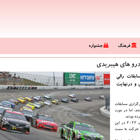
فرهنگ
جشنواره
درو های هیبریدی
مندان به مسابقات رالی
یدی و درنهایت
رگزاری مسابقات
، اما در مورد
ده بودند.
حالا مسئولان این انجمن می گویند: فناوری هیبریدی می تواند تا سال 2022 در این
ال حركت به سمت