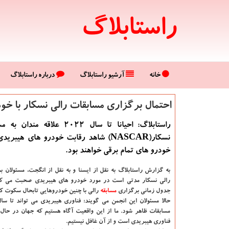
راستابلاگ
خانه
آرشیو راستابلاگ
درباره راستابلاگ
احتمال برگزاری مسابقات رالی نسكار با خو
راستابلاگ: احیانا تا سال 2022 علاقه 
نسكار(NASCAR) شاهد رقابت خودرو های هیبر
خودرو های تمام برقی خواهند بود.
به گزارش راستابلاگ به نقل از ایسنا و به نقل از انگجت،
مسئولان ب
رالی نسكار مدتی است در مورد خودرو های هیبریدی صحبت می كنند
جدول زمانی برگزاری
مسابقه
رالی با چنین خودروهایی تابحال سكوت كر
مسابقات ظاهر شود. ما از این واقعیت آگاه هستیم كه جهان در ح
فناوری هیبریدی است و از آن غافل نیستیم.