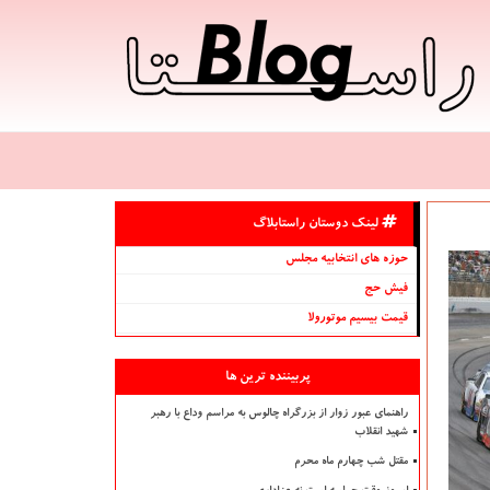
لینک دوستان راستابلاگ
حوزه های انتخابیه مجلس
فیش حج
قیمت بیسیم موتورولا
پربیننده ترین ها
راهنمای عبور زوار از بزرگراه چالوس به مراسم وداع با رهبر
شهید انقلاب
مقتل شب چهارم ماه محرم