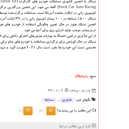
نسكار به انجمن كشوری مسابقات خ
Stock Car Auto Racing) گفته می شود. این انجمن بزرگتری
اتوموبیل رانی در ایالات متحده آمریكا است. مسابقات برگزارشده توسط
نسكار ۱۵۰۰ مسابقه در ۱۰۰ میدان اتومبیل رانی را در ۳۹ ایالت آمریكا و همین طور در كانادا و مكزیك برگزار می نماید و مقر اصلی آن در دایتون بیچ در فلوریدا است.
انجمن نسكار هنوز در حال تعیین چگونگی استفاده از خودرو های هیب
ترمزبیشتر موجب تولید انرژی برق برای آنها می شود.
از این فنآوری تركیبی احتمالاً به موازات موتورهای احتراق داخلی برای ا
نسكار در حال كوشش برای برگزاری مسابقات با خودرو های تمام برقی نیز
نخستین تست این خودرو ها مقرر است سال 2021 صورت گیرد و سپس دستورالعمل های خودرو های مسابقه هیبریدی نیز منتشر خواهد شد.
منبع:
راستابلاگ
23:01:02
1398/07/19
تگهای خبر:
فناوری
,
مسابقه
این مطلب را می پسندید؟
(0)
(1)
تازه ترین مطالب مرتبط