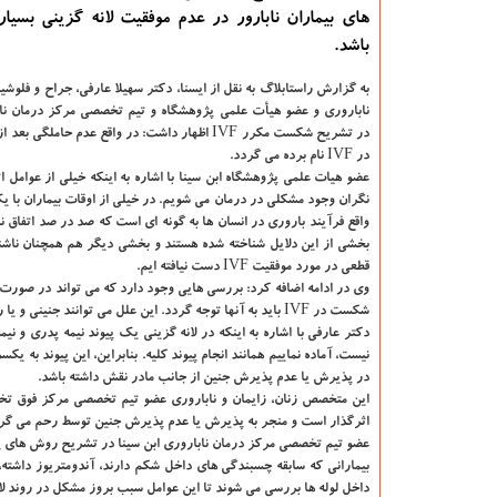
های بیماران نابارور در عدم موفقیت لانه گزینی بسیار
باشد.
به گزارش راستابلاگ به نقل از ایسنا،
دكتر سهیلا عارفی، جراح و فلوشیپ
ناباروری و عضو هیأت علمی پژوهشگاه و تیم تخصصی مركز درمان نابا
در IVF نام برده می گردد.
نگران وجود مشكلی در درمان می شویم. در خیلی از اوقات بیماران با ی
واقع فرآیند باروری در انسان ها به گونه ای است كه صد در صد اتفاق نم
بخشی از این دلایل شناخته شده هستند و بخشی دیگر هم همچنان ناشناخت
قطعی در مورد موفقیت IVF دست نیافته ایم.
شكست در IVF باید به آنها توجه گردد. این علل می توانند جنینی و یا رحمی باشند كه در بیشتر مواقع علل اصلی به سیستم ایمنی و عدم تعادل در مخاط رحم فرد برمی گردد.
نیست، آماده نماییم همانند انجام پیوند كلیه. بنابراین، این پیوند به 
در پذیرش یا عدم پذیرش جنین از جانب مادر نقش داشته باشد.
این متخصص زنان، زایمان و ناباروری عضو تیم تخصصی مركز فوق تخصص
اثرگذار است و منجر به پذیرش یا عدم پذیرش جنین توسط رحم می گر
بیمارانی كه سابقه چسبندگی های داخل شكم دارند، آندومتریوز داشته
داخل لوله ها بررسی می شوند تا این عوامل سبب بروز مشكل در روند لا