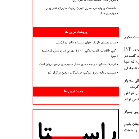
امروز وقت حماسه است نه عزاداری
شکست پروژه غزه سازی تهران روایت مدیران شهری از
روزهای جنگ
پربحث ترین ها
IV و میكرواینجكشن به معنای شكست مكرر
مریم همتیان بازیگر جوان سینما و تئاتر درگذشت
عضو هیات علمی پژوهشگاه ابن سینا با اشاره به اینكه خیلی از عوامل اثرگذار در شكست IVF ناشناخته هستند، اضافه كرد: در حقیقت ما بعد از دو الی سه بار شكست در IVF
کپی اطلاعات کارت بانکی ۱۲۰۰ تهرانی در پوشش فروشنده
ید گفت در
میوه
د كه تنها
ترافیک سنگین در جاده های شمال مسیرهای اربعین روان است
 نتیجه ای
نشست برنامه ریزی موکب جاماندگان اربعین برگزار شد
، بعد از دو الی سه بار
جدیدترین ها
نی كه نیمی از آن، از خودش
 می تواند
نی بسیار
: ما باید در ابتدا اطمینان یابیم
 و عفونت