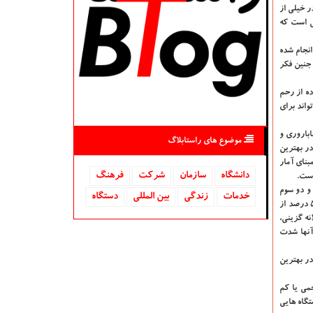
ر خیلی از
ی است كه
بیماران انجام شده
جنین فكر
ده از رحم
واند برای
باروری و
موضوع های راستابلاگ
ر بهترین
 و بر مبنای آمار
دانشگاه‌
سازمان
شركت
فرهنگ
 و دو سوم
خدمات
زندگی
بین المللی
دستگاه
هم به عوامل مادری بر می گردد. ازاین رو برای زوجی كه به صورت طبیعی جهت بچه دارشدن اقدام می كنند، شانسی در حدود 20 الی 25 درصد وجود دارد و در 50 درصد از
نه گزینی،
آنها شدت
در بهترین
می یا كم
گاه هایی