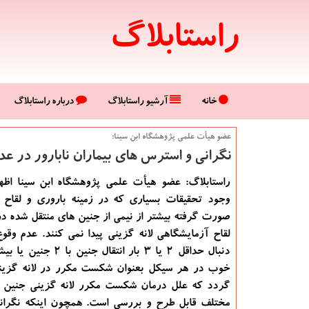
راستابلاگ
خانه
آرشیو راستابلاگ
درباره راستابلاگ
عضو هیأت علمی پژوهشگاه ابن سینا:
نگرانی و استرس های بیماران نابارور در عد
راستابلاگ: عضو هیأت علمی پژوهشگاه ابن سینا اظها
وجود تحقیقات بسیاری كه در زمینه باروری و لقاح 
صورت گرفته بیشتر از نیمی از جنین های منتقل شده د
لقاح آزمایشگاهی لانه گزینی پیدا نمی كنند. عدم وقو
دنبال حداقل ۲ یا ۳ بار انتقال جن
خوب در هر سیكل بعنوان شكست مكرر در لانه گزین
گردد كه علل درمان شكست مكرر لانه گزینی جنین ا
مختلف قابل طرح و بررسی است. همچون اینكه نگرا