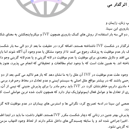
 اثرگذار می
 زنان، زایمان و
روری ابن سینا،
در تشریح شكست مكرر IVF اظهار داشت: در واقع عدم حاملگی بعد از دو الی سه بار استفاده از روش های كمك باروری همچون F
ك بار عدم موفقیت به پزشك رجوع می كنند تا از وجود مشكل یا عدم وجود آن آگاه شوند اما با
ی افتد و دلایل متعددی برای موفقیت یا عدم موفقیت در لانه گزینی و یا عدم لانه گزینی وجو دار
ه اند. به همین علت است كه با وجود تمام مطالعات و تحقیقاتی كه انجام می پذیرد، هنوز به
وی در ادامه اضافه كرد: بررسی هایی وجود دارد كه می تواند در صورت وجود علت عدم موفقیت در IVF آن علل را به ما نشان دهد كه باز هم تاكید می كنم
دكتر عارفی با اشاره به اینكه در لانه گزینی یك پیوند نیمه پدری و نیمه مادری داریم، خاطرنشان كرد: در IVF باید رحم مادر را برای پذیرش جنی
یكسری از تعادل ها و عوامل فعال ایمونولوژیك نیاز دارد كه همچون ثابت شده ترین عواملی است كه
ی ابن سینا در ادمه تصریح كرد: نگرانی ها و استرس های بیماران در عدم موفقیت لانه گزی
دد.
عضو تیم تخصصی مركز درمان ناباروری ابن سینا در تشریح روش های پذیرش بهتر جنین در زنانی كه دچار شكست مكرر IVF هستند، اظهار داشت
، اخیرا جراحی شده اند و یا سابقه چسبندگی های داخل شكم دارند از لحاظ وجود التهاب مزمن
نه گزینی نشود.