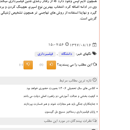
همچون تایم لپس وجود دارد كه از رفتار رشدی جنین فیلمبرداری می­كند 
وی در ادامه اضافه كرد: انتخاب بهترین نوع اسپرم، هچینگ كردن و بردا
گزینی است.
15:07:56
1397/08/16
تگهای خبر:
دانشگاه‌
,
فیلمبرداری
این مطلب را می پسندید؟
(0)
(1)
تازه ترین مطالب مرتبط
کلاس های سال تحصیلی ۱۴۰۶ بصورت حضوری خواهد بود
کیفیت بخشی و عدالت آموزشی دو راهبرد اصلی دولت می باشد
جنایتکاران جنگی باید هم مجازات شوند و هم خسارت بپردازند
پایان فیلمبرداری رستاخیز مسیح مل گیبسون
نظرات بینندگان در مورد این مطلب