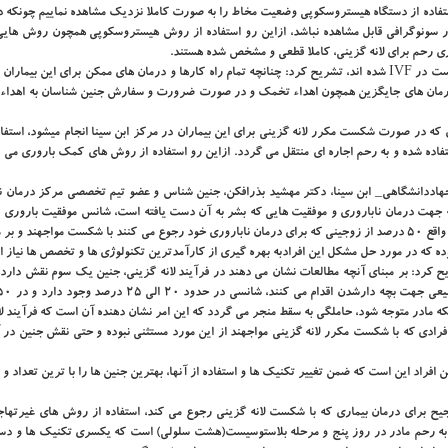
 استفاده از دستگاه هیستروسكوپی وضعیت مخاط را به صورت كاملا نزدیك مشاهده نماییم چونكه د
 در سونوگرافی قابل مشاهده نباشد، ازاین رو استفاده از روش هیستروسكوپی همچون روش های
 رحم برای لانه گزینی، كاملا قطعی و مشخص شده هستند.
دكتر عارفی در مورد درمان بیمارانی كه بیشتر از هفت مرتبه دچار شكست در IVF شده اند، تشریح كرد: چنانچه تمام راه كارها و درمان های ممكن برای این 
 به درمان های جایگزین همچون اهداء تخمك و در صورت ضرورت و سفارش جنین شناسان به اهداء 
ه در صورت شكست مكرر لانه گزینی برای این بیماران در مركز ابن سینا انجام می­شود، استفا
اده شده و به رحم اجاره ای منتقل می گردد. ازاین رو استفاده از روش های كمك باروری می ت
اددانشگاهی_ ابن سینا، دكتر مهشید بذرافكن، جنین شناس و عضو تیم تخصصی مركز درمان نا
ه جهت درمان ناباروری و موفقیت هایی كه بشر به آن دست یافته است، شانس موفقیت باروری د
شرایط برای یك زوج چیزی در حدود 50 درصد است، اظهار داشت: در واقع 50 درصد از زوجینی كه برای درمان ناباروری خود رجوع می كنند با شكست مواجهند
ح كرد: بر مبنای آنچه مطالعات نشان می دهند در فرآیند لانه گزینی، جنین یك سوم نقش دارد
ه مادر متوجه شود، حاملگی به سقط منجر می گردد كه این امر نشان دهنده آن است كه فرآیند لا
ادی كه با شكست مكرر لانه گزینی مواجهند از این مورد مستثنی نبوده و حتی نقش جنین در 
 افراد این است كه ضمن تغییر تكنیك ها و استفاده از آنها، بهترین جنین ها را با ترین تعداد و 
رجیح برای درمان بیماری كه با شكست لانه گزینی رجوع می كند، استفاده از روش های غیرتهاج
ن به رحم مادر در روز پنج و مرحله بلاستوسیست(هشت سلولی) است كه یكسری تكنیك ها و دست