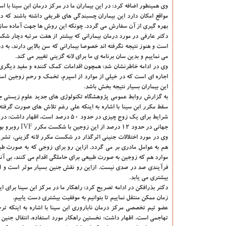
وی همینطور اضافه كرد: در این بیماران ما در مركز درمان ابن سینا با
مواقع امكان دارد این بیماران چسبندگی های ظریفی داشته باشند كه
بهره گیری از آن سفارش می گردد. چونكه این روش ها جهت آماده سازی
است و هنوز نتیجه نگرفته اند خصوصا بیمارانی كه سن بالایی دارند،
می نماییم و بدین سان برنامه ی ما برای لانه گزینی تغییر می كند.
وی در ادامه خاطرنشان شد: همچون اقدامات كمك كننده و مفید دیگری ك
اجاره ای است كه در خیلی از موارد از اسپرم، تخمك و رحم زوجین استف
این بیماران بسیار نتیجه بخش باشد.
به گزارش روابط عمومی پژوهشگاه تكنولوژی های جدید علوم زیستی جه
سقط مكرر ابن سینا با اشاره به اینكه علی رغم تلاش های صورت گرفت
جهانی در حدود 12 درصد از این زوجین با شكست مكرر IVF روبرو بوده كه در مورد حل مشكل این افرادبه بهره گیری از كارآمدترین تكنولوژی ها و تخصص ها نیاز است.
وی در مورد اختلالات جنینی اثرگذار در شكست مكرر لانه گزینی، تشری
موارد هم كه زوجین به صورت طبیعی برای حاملگی اقدام می كنند، بی آنك
فرآیندی صد در صدی نیست. ازاین رو نقش جنین بسیار موثر است و افر
بیشتری می یابد.
دكتر بذرافكن در ادامه تصریح كرد: راهكار ما در مركز ابن سینا برای این
زمان ممكن منتقل نماییم تا بتوانیم به موفقیت بیشتری دست یابیم.
عضو تیم تخصصی مركز درمان ناباروری ابن سینا با اشاره به اینكه ت
تهاجمی است، اظهار داشت: نخستین راهكار مورد استفاده، انتقال جنی