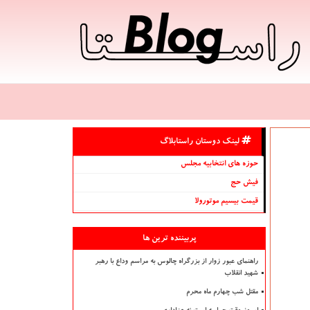
لینک دوستان راستابلاگ
حوزه های انتخابیه مجلس
فیش حج
قیمت بیسیم موتورولا
پربیننده ترین ها
راهنمای عبور زوار از بزرگراه چالوس به مراسم وداع با رهبر
شهید انقلاب
مقتل شب چهارم ماه محرم