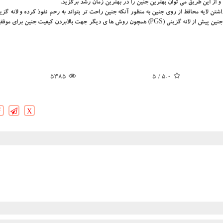
و از این طریق می توان بهترین جنین را در بهترین زمان رشد برگزید.
شتن لایه محافظ از روی جنین به منظور آنكه جنین راحت تر بتواند به رحم نفوذ كرده و لانه گ
گیرد و نهایتا استفاده از روش های تهاجمی تر همچون تشخیص ژنتیكی جنین پیش از لانه گزینی (PGS) همچون روش ها ی دیگر جهت بالابردن كیفیت جنی
5385
/ 5
5.0
X