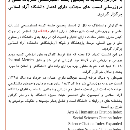
به گزارش راستابلاگ پنجمین جلسه اعتبارسنجی نشریات علمی و
بروزرسانی لیست های مجلات دارای اعتبار دانشگاه آزاد اسلامی
برگزار گردید.
به گزارش راستابلاگ به نقل از ایسنا،
پنجمین جلسه كمیته اعتبارسنجی نشریات
علمی و بروزرسانی لیست های مجلات دارای اعتبار
دانشگاه‌
زاد اسلامی در جهت
كیفی سازی انتشار مقالات دارای اعتبار و اهمیت آن در رتبه بندی دانشگاه در سطوح
ملی و بین المللی، توسط پژوهشگاه و شبكه آزمایشگاهی دانشگاه آزاد اسلامی
برگزار گردید.
در این نشست تعداد ۴۶ مجله كه قبلا توسط كارگروه های ارزیابی كننده مورد
بررسی و ارزیابی قرار گرفته بود، ارزیابی نهایی شد و فایل Journal Metrics
۲۰۱۸ تهیه شده هم به منظور بهره برداری واحدهای دانشگاهی و استان ها مورد
بحث و تبادل نظر قرار گرفت.
همینطور به دنبال عرضه لیست «مجلات دارای اعتبار» در خرداد ماه سال ۱۳۹۸،
لیست جدید به روزرسانی شد و با كد ۹۸/۳ برای بهره برداری واحدهای دانشگاهی
عرضه شده است. این لیست، حاصل هم اندیشی و همكاری با صاحب نظران دانشگاه
آزاد اسلامی و كمیسیون های تخصصی هیات ممیزه دانشگاه، با در نظر گرفتن
بخشنامه های در رابطه با دانشگاه است و شامل چهار مجموعه با تفكیك موضوعی به
شرح زیر است:
Arts & Humanities Citation Index
Social Sciences Citation Index
Science Citation Index Expanded