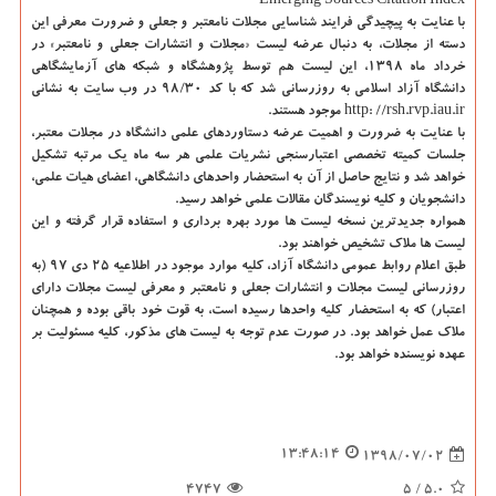
Emerging Sources Citation Index
با عنایت به پیچیدگی فرایند شناسایی مجلات نامعتبر و جعلی و ضرورت معرفی این
دسته از مجلات، به دنبال عرضه لیست «مجلات و انتشارات جعلی و نامعتبر» در
خرداد ماه ۱۳۹۸، این لیست هم توسط پژوهشگاه و شبكه های آزمایشگاهی
دانشگاه آزاد اسلامی به روزرسانی شد كه با كد ۹۸/۳۰ در وب سایت به نشانی
http: //rsh.rvp.iau.ir موجود هستند.
با عنایت به ضرورت و اهمیت عرضه دستاوردهای علمی دانشگاه در مجلات معتبر،
جلسات كمیته تخصصی اعتبارسنجی نشریات علمی هر سه ماه یك مرتبه تشكیل
خواهد شد و نتایج حاصل از آن به استحضار واحدهای دانشگاهی، اعضای هیات علمی،
دانشجویان و كلیه نویسندگان مقالات علمی خواهد رسید.
همواره جدیدترین نسخه لیست ها مورد بهره برداری و استفاده قرار گرفته و این
لیست ها ملاك تشخیص خواهند بود.
طبق اعلام روابط عمومی دانشگاه آزاد، كلیه موارد موجود در اطلاعیه ۲۵ دی ۹۷ (به
روزرسانی لیست مجلات و انتشارات جعلی و نامعتبر و معرفی لیست مجلات دارای
اعتبار) كه به استحضار كلیه واحدها رسیده است، به قوت خود باقی بوده و همچنان
ملاك عمل خواهد بود. در صورت عدم توجه به لیست های مذكور، كلیه مسئولیت بر
عهده نویسنده خواهد بود.
13:48:14
1398/07/02
4747
/ 5
5.0