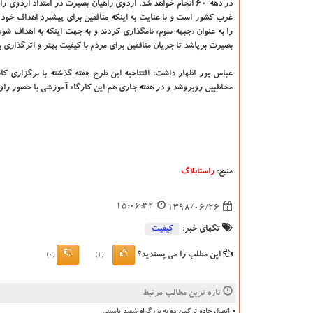
در دهه ۶۰ انجام خواهد شد. اردوی راهیان بصیرت در امتداد اردوی 
غرب كشور است و با عنایت به اینكه منافقین برای پیشبرد اهداف خود
را به عنوان «جبهه سوم» نامگذاری كردند و به جهت اینكه به اهداف شو
بصیرت برپاشد تا جریان منافقین برای مردم با كیفیت بهتر و اثرگذاری ب
عباس پور اظهار داشت: افتتاحیه این طرح هفته گذشته با برگزاری كا
مخاطبین روبروشد و در هفته جاری هم این كارگاه آموزشی با حضور راو
منبع:
راستابلاگ
15:06:32
1398/06/26
تگهای خبر:
كیفیت
این مطلب را می پسندید؟
(0)
(1)
تازه ترین مطالب مرتبط
اتصال جاده ترکمن ده به بزرگراه شهید یاسینی