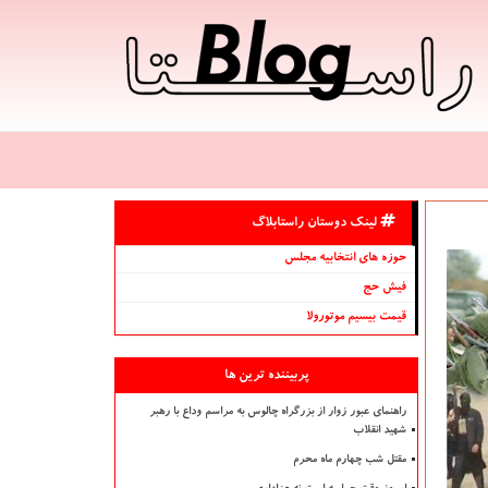
لینک دوستان راستابلاگ
حوزه های انتخابیه مجلس
فیش حج
قیمت بیسیم موتورولا
پربیننده ترین ها
راهنمای عبور زوار از بزرگراه چالوس به مراسم وداع با رهبر
شهید انقلاب
مقتل شب چهارم ماه محرم