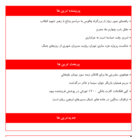
پربیننده ترین ها
راهنمای عبور زوار از بزرگراه چالوس به مراسم وداع با رهبر شهید انقلاب
مقتل شب چهارم ماه محرم
امروز وقت حماسه است نه عزاداری
شکست پروژه غزه سازی تهران روایت مدیران شهری از روزهای جنگ
پربحث ترین ها
هیاهوی سلبریتی ها برای قاتلان زنده سوز میدان علیخانی
مریم همتیان بازیگر جوان سینما و تئاتر درگذشت
کپی اطلاعات کارت بانکی ۱۲۰۰ تهرانی در پوشش فروشنده میوه
ترافیک سنگین در جاده های شمال مسیرهای اربعین روان است
جدیدترین ها