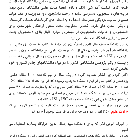
دكتر گودرزی افشار با اشاره به اینكه اقبال دانشجویان به این دانشگاه نوپا بالاست
اضافه كرد: كیفیت آموزشی، انگیزه بالای اعضا هیات علمی دانشگاه، پایین بودن
هزینه های دانشجویی، دسترسی ساده و راحت دانشجویان به مدیریت و اعضا هیات
علمی و اساتید، نزدیكی شهرستان اسدآباد به استان های كرمانشاه، همدان، كردستان
و دیگر استان های غرب كشور، مطلوبیت بافت سنتی فرهنگی شهرستان برای
دانشجویان و خانواده دانشجویان از مهمترین موارد اقبال بالای دانشجویان جهت
تحصیل در این دانشگاه به حساب می آید.
رئیس دانشگاه سیدجمال الدین اسدآبادی در ادامه با اشاره به بحث پژوهشی این
دانشگاه یاد آور شد: پارسال یكی از اعضای هیات علمی این دانشگاه بعنوان دانشمند
یك درصد ISI شناخته شد و سال قبل و امسال به صورت دو سال متوالی رتبه بیستم
و بیست و یكم پژوهش دانشگاهی كشور را در میان دانشگاههای جامع كشور به خود
مختص كرده است.
دكتر گودرزی افشار تصریح كرد: در یك سال و نیم گذشته ۱۰۰ مقاله علمی،
پژوهشی و كنفرانس از این دانشگاه به چاپ رسیده كه از این تعداد ۳۸ مقاله ISC،
تعداد ۳۰ مقاله ISI و تعداد ۳۳ مقاله كنفرانس بوده كه با عنایت به تعداد ۲۸ عضو
هیات علمی در این دانشگاه كه ۸ نفر مربی و تعدادی هم جدید الورود هستند برای
هر عضو هیات علمی این دانشگاه سه مقاله ISC و ISI داشته ایم.
وی افزود: برای سال تحصیلی جدید ۵۰۰ نفر اعلام ظرفیت دانشجو كرده ایم كه
وزارت علوم
۳۵۰ نفر را در دفترچه برای ما ظرفیت بوجود آورده اند.
از خیران خوش فكر كه برای دانشگاه سید جمال الدین خوابگاه بسازند استقبال می
كنیم
وی در ارتباط با خوابگاه های دانشجویی هم اضافه كرد: هم اكنون این دانشگاه دارای