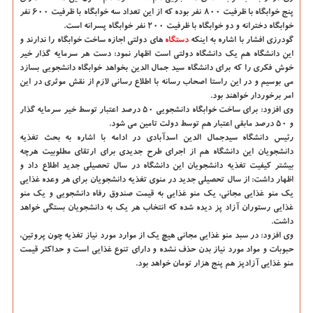
پنج خوابگاه با ظرفیت ۸۰۰ نفر بوده كه از این تعداد سه خوابگاه با ظرفیت ۶۰۰ نفر
خوابگاه دخترانه و دو خوابگاه با ظرفیت ۲۰۰ نفر خوابگاه پسرانه است.
گودرزی افشار با اشاره به اینكه
دستگاه
های دولتی اجازه ساخت خوابگاه را ندارند و
این دانشگاه هم یك دانشگاه دولتی است اظهار نمود: دست هر سرمایه گذار خیر
خوش فكری را كه برای دانشگاه سید جمال الدین بخواهد خوابگاه دانشجویی بسازد
می بوسیم و در این راستا اصحاب رسانه با اطلاع رسانی لازم از نقش موثری در این
امر برخوردار خواهند بود.
وی افزود: برای ساخت خوابگاه دانشجویی ۵۰ درصد اعتبار توسط خیر سرمایه گذار
و ۵۰ درصد مابقی اعتبار هم توسط دولت تامین می شود.
رئیس دانشگاه سیدجمال الدین اسدآبادی در ادامه با اشاره به بحث تغذیه
دانشجویان این دانشگاه هم از اجرای طرح جدیدی برای ارتقای مطلوبیت هرچه
بیشتر كیفیت تغذیه دانشجویان این دانشگاه در سال تحصیلی جدید اطلاع داد و
اظهار داشت: از سال تحصیلی جدید در منوی تغذیه دانشجویان برای هر وعده غذایی
یك منو غذایی مجانی، یك منو غذایی به قیمت صندوق رفاه دانشجویی و یك منو
غذایی رستوران آزاد پز دیده شده كه انتخاب هر یك به دانشجویان بستگی خواهد
داشت.
وی افزود: در سبد منو غذایی مجانی هیچ یك از موارد مورد نیاز تغذیه چون پروتین،
حبوبات و مواد مورد نیاز بدن حذف نشده و دارای تنوع غذایی است و حداكثر قیمت
منو غذایی آزادپز هم پنج هزار تومان خواهد بود.