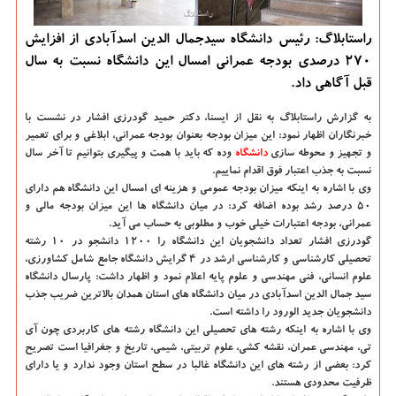
راستابلاگ: رئیس دانشگاه سیدجمال الدین اسدآبادی از افزایش
۲۷۰ درصدی بودجه عمرانی امسال این دانشگاه نسبت به سال
قبل آگاهی داد.
به گزارش راستابلاگ به نقل از ایسنا،
دكتر حمید گودرزی افشار در نشست با
خبرنگاران اظهار نمود: این میزان بودجه بعنوان بودجه عمرانی، ابلاغی و برای تعمیر
و تجهیز و محوطه سازی
دانشگاه‌
وده كه باید با همت و پیگیری بتوانیم تا آخر سال
نسبت به جذب اعتبار فوق اقدام نماییم.
وی با اشاره به اینكه میزان بودجه عمومی و هزینه ای امسال این دانشگاه هم دارای
۵۰ درصد رشد بوده اضافه كرد: در میان دانشگاه ها این میزان بودجه مالی و
عمرانی، بودجه اعتبارات خیلی خوب و مطلوبی به حساب می آید.
گودرزی افشار تعداد دانشجویان این دانشگاه را ۱۲۰۰ دانشجو در ۱۰ رشته
تحصیلی كارشناسی و كارشناسی ارشد در ۴ گرایش دانشگاه جامع شامل كشاورزی،
علوم انسانی، فنی مهندسی و علوم پایه اعلام نمود و اظهار داشت: پارسال دانشگاه
سید جمال الدین اسدآبادی در میان دانشگاه های استان همدان بالاترین ضریب جذب
دانشجویان جدید الورود را داشته است.
وی با اشاره به اینكه رشته های تحصیلی این دانشگاه رشته های كاربردی چون آی
تی، مهندسی عمران، نقشه كشی، علوم تربیتی، شیمی، تاریخ و جغرافیا است تصریح
كرد: بعضی از رشته های این دانشگاه غالبا در سطح استان وجود ندارد و یا دارای
ظرفیت محدودی هستند.