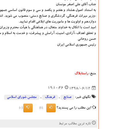
جناب آقای علی اصغر مونسان
«وزیر میراث فرهنگی، گردشگری و صنایع دستی» منصوب می شوید. انتظار
دوازدهم و اولویت ها و ماموریت های ابلاغی اقدام نمایید.
امید است با اتكال به خداوند متعال، در هماهنگی با هیأت محترم وزیران
و تحقق اهداف «آزادی، امنیت، آرامش و پیشرفت» و خدمت به اسلام و م
حسن روحانی
رئیس جمهوری اسلامی ایران
منبع:
راستابلاگ
19:10:46
1398/06/12
تگهای خبر:
صنایع
,
فرهنگ
,
مجلس شورای اسلامی
این مطلب را می پسندید؟
(0)
(1)
تازه ترین مطالب مرتبط