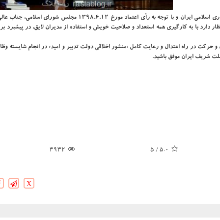
به استناد اصول هشتاد و هفتم و یكصد و سی و سوم قانون اساسی جمهوری اسلامی ایران و با توجه به رأی اعتماد مورخ 1398.6.12 
 دارد با به كارگیری همه استعداد و صلاحیت خویش و استفاده از مدیران لایق، در پیشبرد بر
 و حركت در راه اعتدال و رعایت كامل «منشور اخلاقی دولت تدبیر و امید» در انجام شایسته وظا
لت شریف ایران موفق باشید.
4932
/ 5
5.0
X