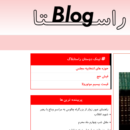
لینک دوستان راستابلاگ
حوزه های انتخابیه مجلس
فیش حج
قیمت بیسیم موتورولا
پربیننده ترین ها
راهنمای عبور زوار از بزرگراه چالوس به مراسم وداع با رهبر
شهید انقلاب
مقتل شب چهارم ماه محرم