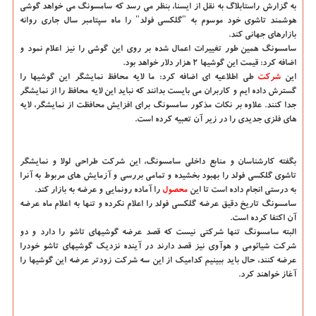
به گزارش راستابلاگ به نقل از ایسنا،
بنظر می رسد كه سامسونگ می خواهد گوشی
هوشمند تاشوی خود موسوم به "گلكسی فولد" را ماه سپتامبر سال جاری روانه
بازارهای جهانی كند.
سامسونگ همین طور تغییرات اعمال شده بر روی این گوشی را نیز اعلام نمود و
اضافه كرد: قیمت این گوشیها ۲ هزار دلار خواهد بود.
این
شركت
طی اطلاعیه ای اضافه كرد: ما لایه محافظ نمایشگر این گوشیها را
گسترش داده ایم و كاربران می بایست بدانند كه نباید این لایه محافظ را از نمایشگر
جدا كنند. علاوه بر نكات مذكور سامسونگ برای افزایش محافظت از نمایشگر، لایه
های فلزی جدیدی را در زیر آن تعبیه كرده است.
بگفته كارشناسان و منابع داخلی سامسونگ، این شركت طراحی لولا و نمایشگر
تاشوی گلكسی فولد را بهبود بخشیده و تمامی بررسی و آزمایش های مربوط به آنرا
به درستی انجام داده است تا این
محصول
را آماده رونمایی و عرضه به بازار كند.
سامسونگ تاریخ دقیق عرضه گلكسی فولد را اعلام نكرده و تنها به اعلام ماه عرضه
آن اكتفا كرده است.
البته سامسونگ تنها شركتی نیست كه قصد عرضه گوشیهای تاشو را دارد و دو
شركت شیائومی و هوآوی نیز قصد دارند در آینده نزدیك گوشیهای تاشو خودرا
عرضه كنند، حال باید ببینیم كدامیك از این سه شركت زودتر عرضه این گوشیها را
آغاز خواهند كرد.