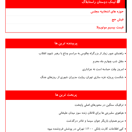
لینک دوستان راستابلاگ
حوزه های انتخابیه مجلس
فیش حج
قیمت بیسیم موتورولا
پربیننده ترین ها
راهنمای عبور زوار از بزرگراه چالوس به مراسم وداع با رهبر شهید انقلاب
مقتل شب چهارم ماه محرم
امروز وقت حماسه است نه عزاداری
شکست پروژه غزه سازی تهران روایت مدیران شهری از روزهای جنگ
پربحث ترین ها
ترافیک سنگین در محورهای اصلی پایتخت
هیاهوی سلبریتی ها برای قاتلان زنده سوز میدان علیخانی
مریم همتیان بازیگر جوان سینما و تئاتر درگذشت
کپی اطلاعات کارت بانکی ۱۲۰۰ تهرانی در پوشش فروشنده میوه