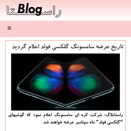
منو
تاریخ عرضه سامسونگ گلكسی فولد اعلام گردید
راستابلاگ: شركت كره ای سامسونگ اعلام نمود كه گوشیهای
ˮگلكسی فولدˮ ماه سپتامبر عرضه خواهند شد.