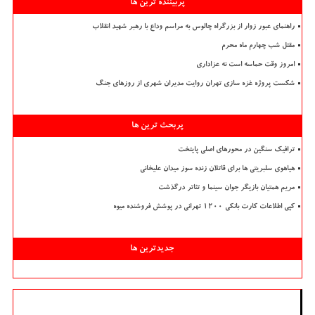
پربیننده ترین ها
راهنمای عبور زوار از بزرگراه چالوس به مراسم وداع با رهبر شهید انقلاب
مقتل شب چهارم ماه محرم
امروز وقت حماسه است نه عزاداری
شکست پروژه غزه سازی تهران روایت مدیران شهری از روزهای جنگ
پربحث ترین ها
ترافیک سنگین در محورهای اصلی پایتخت
هیاهوی سلبریتی ها برای قاتلان زنده سوز میدان علیخانی
مریم همتیان بازیگر جوان سینما و تئاتر درگذشت
کپی اطلاعات کارت بانکی ۱۲۰۰ تهرانی در پوشش فروشنده میوه
جدیدترین ها