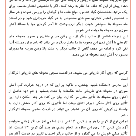
نوع مدیریت محوطه های تاریخی و پایگاه های میراث فرهنگی می داند و ادامه می
دهد: پیش از این كه علف ها آغاز به رشد كنند، اگر با تخصیص اعتبار مناسب برای
یك مرتبه، متخصصان گیاه شناس، انواع علف ها و گیاهان را بررسی نموده و هر سال
با تخصیص اعتبار كمتری، سم های مخصوص به هر گیاه خریداری شود و در اسفند
ماه محوطه ها سمپاشی شوند، دیگر اردیبهشت تا آخر گرمای هوا با مساله آتش
سوزی در محوطه ها مواجه نمی شویم.
این دیرینه شناس از جانب دیگر از بین رفتن حریم منظری و بصری محوطه های
تاریخی با آتش زدن این محوطه ها را عاملِ دیگری می داند كه باید برای همیشه آنرا
نفی كرد و ادامه می دهد: گاهی از جانب دیگر به علت بالا رفتن هزینه ها مدیران
دستور به آتش زدن محوطه ها می دهند.
كربنی كه روی آثار تاریخی می نشیند، در قدمت سنجی محوطه های تاریخی اثرگذار
است
این مدرس دانشگاه شهید بهشتی، با تاكید بر این كه در درجه حرارت كم، آتش
سوزی در محوطه های تاریخی مانند هگمتانه یا تخت جمشید و هم دود حاصل از
آتش، روی محوطه ها تأثیر منفی می گذارد، بیان می كند: هر چند امكان دارد این
تأثیر روی آثار سنگی دیرتر اتفاق بیفتد، اما تأثیری كه روی آثار خشتی دارد، به
واسطه ی كربنی كه روی آن می نشیند می تواند در قدمت سنجی محوطه اثرگذار
باشد.
او این نوع از كربن را هر چند كربن ۱۴ نمی داند، اما می افزاید: اگر زمانی بخواهیم
آزمایش كربن ۱۴ روی این سازه ها انجام دهیم، هر چند آن كربن ۱۴ نیست، اما
تأثیر منفی خویش را می گذارد و از جانب دیگر احتمال تغییر در قدمت آثار هم