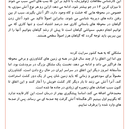
این كارشناس مطالعات ژئوفیزیك، با تاكید بر این كه بمب های اتمی سبب می شوند
تا میزان كربن ۱۴ در جو بیشتر شود، ادامه می دهد: ازاین رو هر نوع آتش سوزی، به
خصوص در محوطه هایی كه خشت و كاه وجود دارد، اگر آتش بگیرند، سبب از بین
رفتن داده های دیرینه شناسی می شوند، بنابراین اصولاً تاكید می شود آتش زدن
گیاهان در محوطه های باستانی كاری صد درصد اشتباه است و تنها كاری كه می
توانیم انجام دهیم، سمپاشی گیاهان است تا پیش از رشدِ گیاهان بتوانیم آنها را از
بین ببریم، باید توجه گردد كه گیاهان هرز اصولاً سطحی هستند.
مشكلی كه به همه كشور سرایت كرده
وی اما این اتفاق را از چند سال قبل در همه ی زمین های كشاورزی و برخی محوطه
ها، فراگیر می داند و ادامه می دهد: نخست یك مشكل بزرگ در مرودشت بود، اما
متأسفانه امروز دیگر این اتفاق در سراسر ایران در حال رخ دادن است، كشاورزان
معمولاً برای سودجویی و زمانی كه باید زمین شان پس از یك دور كشت استراحت
كند، آنرا آتش می زنند تا بار دیگر كار كشت خویش را آغاز كنند و این اتفاق تا
كنون سبب تصادف های زنجیره ای زیادی در جاده ها شده است.
محمدخانی اضافه می كند: اساسا پیشگیری بهتر از درمان است، این كار فایده ندارد
كه بگوییم اول ببینیم اگر هگمتانه آتش گرفت چه صدمه ای می رساند، پس از صدمه
های وارد شده را برطرف نماییم.