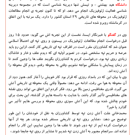
دانشگاه‌
هید بهشتی -
و تیمش تنها دیرینه شناسی است كه در مجموعه دیرینه
شناسی فعالیت ژئوفیزیك انجام می دهد، او كه تا كنون تجربه ی انجام مطالعات
ژئوفیزیك در محوطه های تاریخی ۲۹ استان كشور را دارد، یك مرتبه با این اتفاق
در كرمانشاه روبرو شده است.
وی در
گفتگو
با خبرنگار ایسنا، نخست از این تجربه اش می گوید: حدود ۱۵ روز
قبل درخواست انجام مطالعات ژئوفیزیك در بیستون و روی تپه ای احتمالاً اسلامی
عنوان شد كه كشاورزان مقرر است در اطرافِ تپه ای تاریخی كار كنند، ازاین رو باید
عرصه و حریم تپه مشخص شود، در تصویر اولیه ای كه دیدم علف و خار و خاشاك
زیادی روی تپه بود، درخواست كردم به كشاورزان بگویند علف ها را وجین كنند تا
در زمان پیمایش با مشكلی مواجه نشویم، وقتی به محوطه رفتم، دیدم كل محوطه را
آتش زده اند.
وی با بیان این كه در بامداد روزی كه قرار بود كار خویش را آغاز كند، هنوز دود از
آن محوطه به هوا می رفت، ادامه می دهد:
معمولاً وقتی یك محوطه ی تاریخی آتش
می گیرد، قدری مغناطیس زمین بالا می رود، فكر كردم این اتفاق می تواند روی نقشه
های مغناطیسی تأثیر گذار باشد، با عنایت به دانسته هایم از گذشته، این بحث برای
خودم چالش شده بود، كه این آتش سوزی روی محوطه و بررسی هایم تأثیر می
گذارد یا خیر؟
محمدخانی علت آتش زدن تپه توسط كشاورزان به نقل از خودشان را این طور
توضیح می دهد: «عشایر روی تپه ی تاریخی مستقر شده بودند، هر چه از آنها
درخواست كرده ایم از تپه دور شوند تا علف ها را وجین نماییم، این كار را انجام
نداده اند، سرانجام مجبور به آتش زدن تپه شدیم تا عشایر از روی تپه جابجا شوند.»