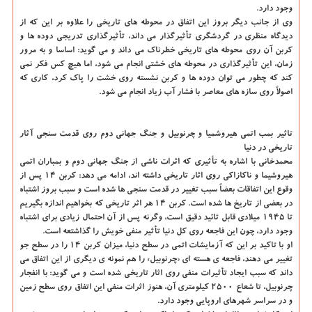
وجود دارد.
وی از جانب دیگر بروز این اتفاق در محوطه های تاریخی را علاوه بر این كه از
دیدگاه منظری در گردشگری تأثیرگذار می داند، تأثیرگذاری تدریجی دوده ها و
كربن آن روی محوطه های تاریخی خطرناك می داند و می گوید: اساسا و به مرور
زمان، این تأثیرگذاری در محوطه های خشتی انجام می شود، اما هیچ كس فكر نمی
كند كه چطور می توان دوده ها و كربن نشسته روی خشت را پاك كرد، كاری كه
اصولاً روی سازه های معاصر با فشار آب زیاد انجام می شود.
تاثیر بمب اتمی هیروشمیا و چرنوبیل و جنگ جهانی دوم روی قدمت سنجی آثار
تاریخی در دنیا
محمدخانی با اشاره به تأثیری كه اثرات ناشی از جنگ جهانی دوم و بمباران اتمی
هیروشیما و ناكازاكی روی اثار تاریخی داشته اند، ادامه می دهد: كربن ۱۴ پس از
وقوع این اتفاقات بعضاً سبب تغییر در قدمت سنجی ها شده است و سبب بروز اشتباه
در بعضی از تاریخ ها شده است. كربن ۱۴ هر اثر تاریخی كه بخواهیم اندازه بگیریم
تا ۱۹۴۵ میلادی قابل تائید دقیق است، وگرنه پس از آن احتمال زیادی برای اشتباه
وجود دارد، چون این فاجعه روی كل دنیا تأثیر منفی خویش را گذاشتعه است.
او با تاكید بر این كه آزمایشات اتمی در سطح دنیا، میزان كربن ۱۴ را در سطح جو
تغییر می دهند، فاجعه ی هسته ای «چرنوبیل» را هم نمونه ی دیگری از این اتفاق می
داند كه سبب ایجاد تأثیرات منفی روی اثار تاریخی شده است و می گوید: با انفجار
چرنوبیل، تا شعاع ۲۵۰۰ كیلومتری آن، هنوز اثرات منفی این اتفاق روی سطح زمین
و در سراسر شهرهای اروپایی وجود دارد.