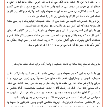
او با اشاره به این كه كشاورزان فكر می كردند كار خوبی انجام داده اند و حتی با
افتخار از ان حرف می زدند، می افزاید: وقتی به آنها توضیح دادم، با ناراحتی گفتند
نمی دانستند امكان دارد حتی صدمه ای به محوطه وارد كند وگرنه هیچگاه این كار را
انجام نمی دادند، با دو كارگر به راحتی این كار را انجام می دادند.
این دیرینه شناس اما تاكید می كند: پس از انجام عملیات ژئوفیزیك و بررسی نقشه
ها، متوجه شده كه آن آتش سوزی تأثیری روی محوطه نداشته است.
وی با بیان این كه درصورتی آتش روی محوطه ی تاریخی تأثیر می گذارد كه دمای
آتش از ۴۰۰ درجه بالاتر برود و ادامه می دهد: در حالت معمولی اگر فقط خار و
خاشاك آتش بگیرد، دمای آتش حدود ۷۰ درجه است، اما در صورتیكه جنگل ها
آتش بگیرند و بسوزند آن دما می تواند به ۱۲۰۰ درجه هم برسد.
مدیریت درستِ چند ساله ی تخت جمشید و پاسارگاد برای حذف علف های هرز
وی با اشاره به این كه در محوطه های تاریخی مانند تخت جمشید، پاسارگاد، تخت
سلیمان، شوش یا چغارنبیل، تخم علف های هرز معمولاً روی زمین می ریزد و با
بارش بارانِ هر ساله، قد این علف ها به یك متر و نیم هم می رسد، ادامه می دهد:
برای مدتی چند سال قبل در پاسارگاد و تخت جمشید، متخصصان گیاه شناس با
شناسایی گیاهان مختلف روییده شده در محوطه، در اسفند ماه هر سال مبادرت به
سمپاشی می كردند تا علف های هرز رشد نكنند و دردسرهای بعدی وارد نشود.
این كارشناس مطالعات ژئوفیزیك دیرینه شناسی انجام چنین كارهایی را منوط به