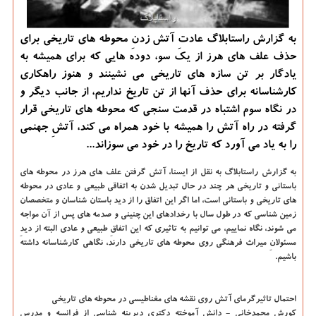
به گزارش راستابلاگ عادتِ آتش زدنِ محوطه های تاریخی برای
حذف علف های هرز از یك سو، دوده هایی كه برای همیشه به
یادگار بر تن سازه های تاریخی می نشینند و هنوز راهكاری
كارشناسانه برای حذف آنها از تن تاریخ نداریم، از جانب دیگر و
در نگاه سوم اشتباه در قدمت سنجی كه محوطه های تاریخی قرار
گرفته در راه آتش را همیشه با خود همراه می كند، آتشِ جهنمی
را به یاد می آورد كه تاریخ را در خود می سوزاند...
به گزارش راستابلاگ به نقل از ایسنا، آتش گرفتن علف های هرز در محوطه های
باستانی و تاریخی هر چند در حال تبدیل شدن به اتفاقی طبیعی و عادی در محوطه
های تاریخی و باستانی است، اما اگر این اتفاق را از دید باستان شناسان و متخصصان
زمین شناسی كه در طول سال با رخدادهای این چنینی و صدمه های پس از آن مواجه
می شوند، نگاه نماییم، می توانیم به تاثیری كه این اتفاقِ طبیعی و عادی البته از دیدِ
مسئولانِ میراث فرهنگی روی محوطه های تاریخی دارند، نگاهی كارشناسانه داشته
باشیم.
احتمال تاثیرگرمای آتش روی نقشه های مغناطیسی در محوطه های تاریخی
كورش محمدخانی - دانش آموخته دكتری دیرینه شناسی از فرانسه و مدرس