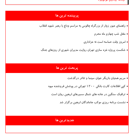
پربیننده ترین ها
راهنمای عبور زوار از بزرگراه چالوس به مراسم وداع با رهبر شهید انقلاب
مقتل شب چهارم ماه محرم
امروز وقت حماسه است نه عزاداری
شکست پروژه غزه سازی تهران روایت مدیران شهری از روزهای جنگ
پربحث ترین ها
مریم همتیان بازیگر جوان سینما و تئاتر درگذشت
کپی اطلاعات کارت بانکی ۱۲۰۰ تهرانی در پوشش فروشنده میوه
ترافیک سنگین در جاده های شمال مسیرهای اربعین روان است
نشست برنامه ریزی موکب جاماندگان اربعین برگزار شد
جدیدترین ها