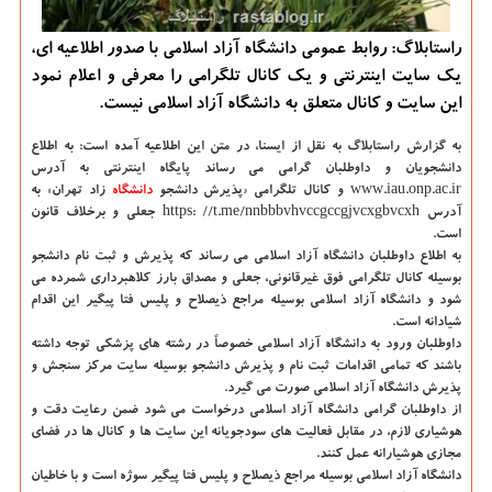
راستابلاگ: روابط عمومی دانشگاه آزاد اسلامی با صدور اطلاعیه ای،
یك سایت اینترنتی و یك كانال تلگرامی را معرفی و اعلام نمود
این سایت و كانال متعلق به دانشگاه آزاد اسلامی نیست.
به گزارش راستابلاگ به نقل از ایسنا، در متن این اطلاعیه آمده است: به اطلاع
دانشجویان و داوطلبان گرامی می رساند پایگاه اینترنتی به آدرس
www.iau.onp.ac.ir و كانال تلگرامی «پذیرش دانشجو
دانشگاه‌
زاد تهران» به
آدرس https: //t.me/nnbbbvhvccgccgjvcxgbvcxh جعلی و برخلاف قانون
است.
به اطلاع داوطلبان دانشگاه آزاد اسلامی می رساند كه پذیرش و ثبت نام دانشجو
بوسیله كانال تلگرامی فوق غیرقانونی، جعلی و مصداق بارز كلاهبرداری شمرده می
شود و دانشگاه آزاد اسلامی بوسیله مراجع ذیصلاح و پلیس فتا پیگیر این اقدام
شیادانه است.
داوطلبان ورود به دانشگاه آزاد اسلامی خصوصاً در رشته های پزشكی توجه داشته
باشند كه تمامی اقدامات ثبت نام و پذیرش دانشجو بوسیله سایت مركز سنجش و
پذیرش دانشگاه آزاد اسلامی صورت می‏ گیرد.
از داوطلبان گرامی دانشگاه آزاد اسلامی درخواست می شود ضمن رعایت دقت و
هوشیاری لازم، در مقابل فعالیت های سودجویانه این سایت ها و كانال ها در فضای
مجازی هوشیارانه عمل كنند.
دانشگاه آزاد اسلامی بوسیله مراجع ذیصلاح و پلیس فتا پیگیر سوژه است و با خاطیان