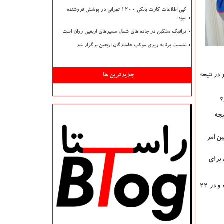
کپی اطلاعات کارت بانکی ۱۲۰۰ تهرانی در پوشش فروشنده
میوه
ترافیک سنگین در جاده های شمال مسیرهای اربعین روان است
نشست برنامه ریزی موکب جاماندگان اربعین برگزار شد
در نتیجه
جدیدترین ها
؟
یجه
ن امر
 برای
سرویسکاران این مشکلات را تماما حل نموده است. سرویسکاران نماینده تعمیر برند های کولر گازی سامسونگ، کولر های گازی جنرال و ال جی در شهر تهران بوده و در 22