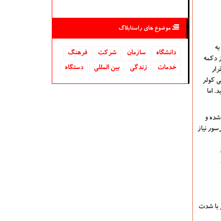
موضوع های راستابلاگ
به
دانشگاه‌
سازمان
شركت
فرهنگ
ز دکمه
خدمات
زندگی
بین المللی
دستگاه
رار
ی کولر
. اما
شده و
سور نیاز
 با شدت