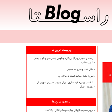
پربیننده ترین ها
راهنمای عبور زوار از بزرگراه چالوس به مراسم وداع با رهبر
شهید انقلاب
مقتل شب چهارم ماه محرم
امروز وقت حماسه است نه عزاداری
شکست پروژه غزه سازی تهران روایت مدیران شهری از
روزهای جنگ
پربحث ترین ها
مریم همتیان بازیگر جوان سینما و تئاتر درگذشت