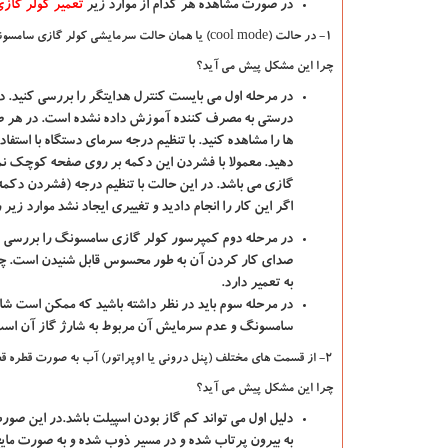
در صورت مشاهده هر کدام از موارد زیر
تعمیر کولر گا
1- در حالت
(cool mode)
یا همان حالت سرمایشی کولر گازی سامسونگ 
چرا این مشکل پیش می آید؟
در مرحله اول
می بایست کنترل هدایتگر را بررسی کنید. د
درستی به مصرف کننده آموزش داده نشده است. در هر صور
ها را مشاهده کنید. با تنظیم درجه سرمای دستگاه با استفاد
دهید. معمولا با فشردن این دکمه بر روی صفحه کوچک ن
گازی می باشد. در این حالت با تنظیم درجه (فشردن دکمه
اگر این کار را انجام دادید و تغییری ایجاد نشد موارد زیر 
در مرحله دوم
کمپرسور کولر گازی سامسونگ را بررسی کنی
صدای کار کردن آن به طور محسوس قابل شنیدن است. چنانچ
به تعمیر دارد.
در مرحله سوم
باید در نظر داشته باشید که ممکن است ش
سامسونگ و عدم سرمایش آن مربوط به شارژ گاز آن است.
2- از قسمت های مختلف (پنل درونی یا اوپراتور) آب به صورت قطره قطره و یا جاری به بیرون منتقل می گردد!
چرا این مشکل پیش می آید؟
دلیل اول
می تواند کم گاز بودن اسپیلت باشد.در این صور
به بیرون پرتاب شده و در مسیر ذوب شده و به صورت مایع