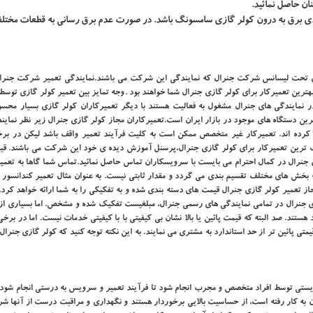
ن حاصل نمائید.
ودی برق به درون کولر گازی سامسونگ باشد. در صورت عدم برق رسانی به قطعات مختل
ی تحت لیسانس شرکت جنرال که نمایندگی این شرکت می باشند.نمایندگی تعمیر شرکت جنرال
ترین تعمیرکار برای کولر گازی جنرال شما خواهند بود
.
وجه تمایز بین تعمیر کولر گازی توسط
ر نمایندگی های جنرال مشغول به فعالیت هستند با دیگر تعمیرکاران کولر گازی بسیار مح
 دستگاه های موجود در بازار ایران است.تعمیرکاران مجاز کولر گازی جنرال زیر نظر نماین
ده اند. تعمیرکار غیر متخصص ممکن است به کلیت فرآیند تعمیر واقف باشد لیکن در بر
ب ترین تعمیرکار برای کولر گازی جنرال،پرسنل آموزش دیده ی خود این شرکت می باشند.
قی
 جنرال در کمال احترام می بایست با سرویسکاران تماس حاصل نمائید.تماس شما گاها به تعمیر
خش های مختلف تقسیم بندی می گردد و مقدار ثابتی نیست. به عنوان مثال تعمیر کندانسور با
از تعمیر کولر گازی جنرال قیمت های دسته بندی شده و به تفکیکی را به شما ارائه خواهد کرد
ی جنرال در تمامی نمایندگی های رسمی جنرال، مبلغیست تفکیک شده و مشخص. اما بسیاری از 
هستند. صد البته که قیمت پائین یا بالا نشان بی کیفیتی با با کیفیتی خدمات نیست. اما در برخی
تی پائین تر از حد استاندارد به مشتری می نمایند. به این نکته توجه کنید که کولر گازی جنرال 
ستی توسط افراد متخصص و مجرب انجام شود تا فرآیند تعمیر و سرویس به درستی انجام شود.
ه کار رفته است، از حساسیت بالایی برخوردار هستند و نگهداری و مراقبت درست از آنها شر