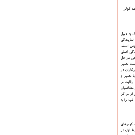
ف کولر
 به دلیل
 نمایندگی
سوس است.
دگی اصلی
خی مراحل
مت تعمیر
کاران در
 تعمیر و
.
رقابت بر
متقاضیان
 از مراکز
خود را به
 کولرهای
ط اول در