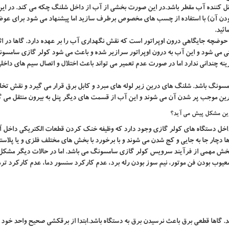
تقل کننده آب مقطر باشد.در این صورت بخشی از آب از داخل شلنگ چکه می کند. در ای
بودن آن) با استفاده از چسب های مخصوص برطرف سازید اما پیشنهاد می شود برای ع
ئید.
وضچه جایگاهی درون اوپراتور است که نقش نگهداری آب را بر عهده دارد. گاها در اث
 می شود و این آب به درون اوپراتور سرازیر شده و باعث می شود کولر گازی سامس
 چندانی ندارد اما در صورت عدم تعمیر می تواند باعث اختلال و اتصال سیم های داخلی
ونگ باشد. شلنگ های درین زیر لوله های مبرد و کابل برق قرار می گیرد و نقش تخل
درین موجب پر شدن آن می شوند و این آب از قسمت های دیگر پنل به بیرون منتقل می گ
این مشکل پیش می آید؟
خل دستگاه های کولر گازی وجود دارد که وظیفه خنک کردن قطعات الکتریکی داخل آن
ن ها دچار جا به جایی و کج شدن می شوند و با برخورد با بخش های مختلف فلزی و یا پلاس
بخش مهمی از فرآیند سرویس کولر گازی سامسونگ می باشد. اما در حالات دیگر مشکل
عیوب بودن فن موتور
،
نیم سوز بودن رله برد
،
عدم کارکرد سنسور دما
،
عدم کارکرد تر
. گاها قطعی برق باعث نرسیدن برق به دستگاه باشد.ابتدا از برقکشی صحیح واحد خود و