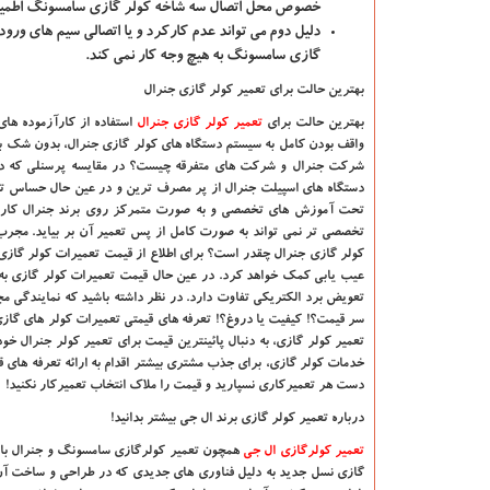
خصوص محل اتصال سه شاخه کولر گازی سامسونگ اطمینا
دلیل دوم
می تواند عدم کارکرد و یا اتصالی سیم های ور
گازی سامسونگ به هیچ وجه کار نمی کند.
بهترین حالت برای تعمیر کولر گازی جنرال
بهترین حالت برای
تعمیر کولر گازی جنرال
استفاده از کارآزموده ها
واقف بودن کامل به سیستم دستگاه های کولر گازی جنرال، بدون شک به
شرکت جنرال و شرکت های متفرقه چیست؟
در مقایسه پرسنلی که د
دستگاه های اسپیلت جنرال از پر مصرف ترین و در عین حال حساس ترین
تحت آموزش های تخصصی و به صورت متمرکز روی برند جنرال کار کر
تخصصی تر نمی تواند به صورت کامل از پس تعمیر آن بر بیاید. مجر
کولر گازی جنرال چقدر است؟
برای اطلاع از قیمت تعمیرات کولر گازی
عیب یابی کمک خواهد کرد. در عین حال قیمت تعمیرات کولر گازی به ب
تعویض برد الکتریکی تفاوت دارد. در نظر داشته باشید که نمایندگی مج
سر قیمت؟! کیفیت یا دروغ؟!
تعرفه های قیمتی تعمیرات کولر های گاز
تعمیر کولر گازی، به دنبال پائینترین قیمت برای تعمیر کولر جنرال خود 
خدمات کولر گازی، برای جذب مشتری بیشتر اقدام به ارائه تعرفه های قیم
دست هر تعمیرکاری نسپارید و قیمت را ملاک انتخاب تعمیرکار نکنید!
درباره تعمیر کولر گازی برند ال جی بیشتر بدانید
!
تعمیر کولرگازی ال جی
همچون تعمیر کولرگازی سامسونگ و جنرال بای
گازی نسل جدید به دلیل فناوری های جدیدی که در طراحی و ساخت آن ب