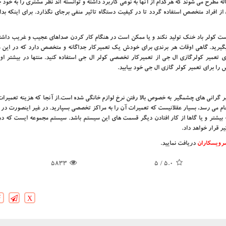
 مطرح می شوند که هرکدام از آنها به نوعی کاربرد داشته و توانسته اند نظر مشتری را به خود 
ز افراد متخصص استفاده گردد تا در کیفیت دستگاه تاثیر منفی برجای نگذارد. برای اینکه بدا
ت کولر باد خنک تولید نکند و یا ممکن است در هنگام کار کردن صداهای عجیب و غریب داشته
گیرید. گاهی اوقات هر برندی برای خودش یک تعمیرکار جداگانه و متخصص دارد که در این مو
ی تعمیر کولرگازی ال جی از تعمیرکار تخصصی کولر ال جی استفاده کنید. منتها در بیشتر اوق
ا برای تعمیر کولر گازی ال جی خود بیابید.
 گرانی های چشمگیر به خصوص بالا رفتن نرخ لوازم خانگی شده است.از آنجا که هزینه تعمیرات
م می رسد، بسیار عقلانیست که تعمیرات آن را به مراکز تخصصی بسپارید. در غیر اینصورت در 
بیشتر و یا گاها از کار افتادن دیگر قسمت های این سیستم باشد. سیستم مجموعه ایست که در 
 قرار خواهد داد.
رویسکاران
دریافت نمایید.
5833
/ 5
5.0
X