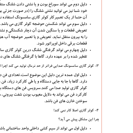
دلیل دوم
می تواند سوراخ بودن و یا نشتی دادن شلنگ من
خود شما نیز می توانید نشتی شلنگ را (در صورت جزئی 
آن حتما از یک تعمیرکار کولر گازی سامسونگ استفاده نما
دلیل سوم
می تواند شکستن حوضجه کولر گازی می باشد. ح
تعویض قطعات و یا سنگین شدن آن دچار شکستگی و نشتی
را به بیرون منتقل نماید. تعویض و یا
تعمیر حوضچه آب هزینه
قطعات برقی داخل اوپراتور شود
.
دلیل چهارم
می تواند گرفتگی شلنگ درین کولر گازی سامس
تقطیر شده را بر عهده دارد. گاها با گرفتگی شلنگ های 
3- کولر گازی سامسونگ صدایی فراتر از حد نرمال تولید می کند
!
چرا 
دلیل اول
عمده ترین دلیل این موضوع است.تعدادی فن دا
دارد. گاها با جا به جایی دستگاه و یا طی کارکرد زیاد، ف
کولر گازی تولید صدا می کنند.سرویس فن های دستگاه 
کارکرد فن می تواند به دلایل
معیوب بودن شفت بیرونی
،
م
سوختن خازن های فن
باشد.
4- کولر گازی اصلا کار نمی کند!
چرا این مشکل پیش می آید؟
دلیل اول
می تواند از سیم کشی داخلی واحد ساختمانی باشد