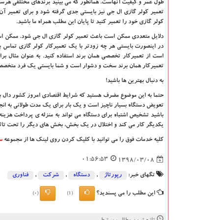
طول عمر و کیفیت آنهاست. همانطور که می بینید برندهای مختلفی هرساله
تعمیر کولر گازی ال جی نیز بایستی جدی گرفته شود و برای تعمیر آن ا
کولر گازی خود را تعمیر کنید تا پایان این مطلب همراه ما باشید.
دلایل متعددی ممکن است باعث تعمیر کولر گازی ال جی شود. ممکن اس
در اینصورت بایستی هر چه زودتر با یک تعمیرکار کولر گازی تماس ب
است از تعمیرکار تخصصی همان برند استفاده کنید. به عنوان مثال برا
تعمیرکار همان برند سخت و دشوار است و شما بایستی یک فرد متخصص ر
به دنبال بهترین ها باشید
!
حتما به این موضوع مضرف هستید که شرایط اقتصادی امروز کشور دال بر
تعویض دستگاه بسیار ناچیز است و یک بار برای یک مدت طولانی به انجا
باشید تشخیص اشتباه برای دستگاه می تواند به منزله ی پرداخت هزینه 
یکدیگر کار می کند و اختلال در یک بخش، بخش های دیگر را تحت تاثیر
کلیه خدمات فوق را می توانید با کلیک کردن روی لینک ها از مجموعه
س
01:56:53
1398/03/08
تگهای خبر:
رپورتاژ
,
دستگاه
,
شركت
,
فناوری
این مطلب را می پسندید؟
(0)
(1)