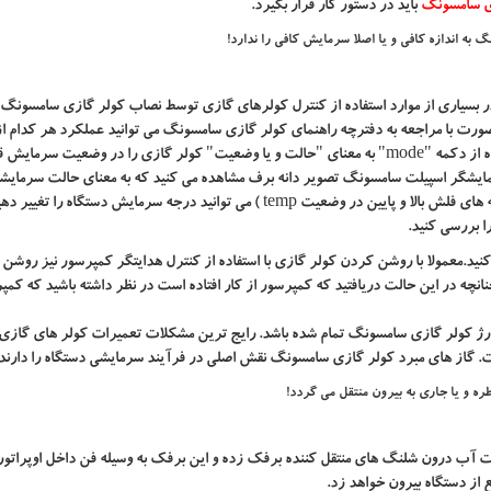
زی سامسونگ
باید در دستور کار قرار بگیرد.
به اندازه کافی و یا اصلا سرمایش کافی را ندارد!
ر بسیاری از موارد استفاده از کنترل کولرهای گازی توسط نصاب کولر گازی سامسونگ 
ت با مراجعه به دفترچه راهنمای کولر گازی سامسونگ می توانید عملکرد هر کدام ا
ه از دکمه
"mode"
به معنای "حالت و یا وضعیت" کولر گازی را در وضعیت سرمایش ق
مایشگر اسپیلت سامسونگ تصویر دانه برف مشاهده می کنید که به معنای حالت سرمایش
 های فلش بالا و پایین در وضعیت
temp
) می توانید درجه سرمایش دستگاه را تغییر دهید
را بررسی کنید.
د.معمولا با روشن کردن کولر گازی با استفاده از کنترل هدایتگر کمپرسور نیز روشن 
ه در این حالت دریافتید که کمپرسور از کار افتاده است در نظر داشته باشید که کمپر
ارژ کولر گازی سامسونگ تمام شده باشد. رایج ترین مشکلات تعمیرات کولر های گازی
 گاز های مبرد کولر گازی سامسونگ نقش اصلی در فرآیند سرمایشی دستگاه را دارند
ت آب درون شلنگ های منتقل کننده برفک زده و این برفک به وسیله فن داخل اوپراتور
 از دستگاه بیرون خواهد زد.