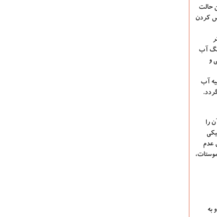
ن حالت
وض کردن
ر
ونگ آب
 و
یه آب
ردد.
 را
تیکی
 عدم
موستات
،
 به