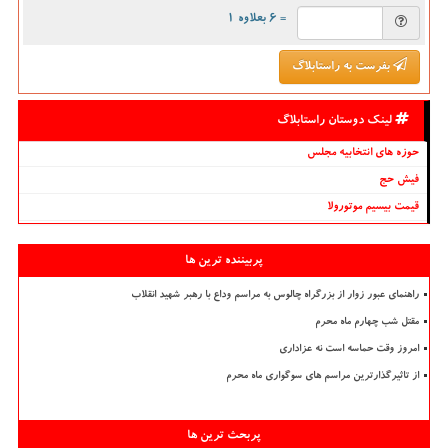
= ۶ بعلاوه ۱
بفرست به راستابلاگ
لینک دوستان راستابلاگ
حوزه های انتخابیه مجلس
فیش حج
قیمت بیسیم موتورولا
پربیننده ترین ها
راهنمای عبور زوار از بزرگراه چالوس به مراسم وداع با رهبر شهید انقلاب
مقتل شب چهارم ماه محرم
امروز وقت حماسه است نه عزاداری
از تاثیرگذارترین مراسم های سوگواری ماه محرم
پربحث ترین ها