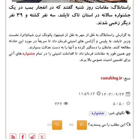
راستابلاگ: مقامات روز شنبه گفتند که در انفجار بمب در یک
جشنواره سالانه در استان تاک تایلند، سه نفر کشته و 39 نفر
دیگر زخمی شدند.
به گزارش راستابلاگ به نقل از مهر به نقل از شینهوا، پائونگ ترن شیناواترا، نخست
وزیر تایلند، به پلیس و آژانس های امنیتی فرمان داد تا سریعاً در مورد این حادثه
مطالعه کنند، عاملان را دستگیر کرده و آنها را به دست عدالت بسپارند.
وی همین طور به مقامات فرمان داد تا اقدامات امنیتی را در تمام
جشنواره
های آتی
برای تضمین امنیت عمومی بالا برند.
منبع:
rastablog.ir
11:59:12
1403/09/24
727
/ 5
5.0
تگهای خبر:
جشنواره
این مطلب را می پسندید؟
(0)
(1)
X