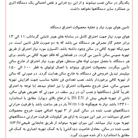
یکدیگر در سالن نصب میشوند و از این رو خرابی و نقص احتمالی یك دستگاه اثري
بر عملکرد سایر دستگاهها نخواهد داشت
.
تامین هوای مورد نیاز و تخلیه محصولات احتراق دستگاه
هواي مورد نیاز جهت احتراق کامل در سامانه هاي هیتر تابشی گرماتاب 11 الی 13
برابر حجم گاز مصرفی هر دستگاه می باشد كه به دو صورت قابل تامین است. در
صورتیکه تهویه کافی در سالن وجود داشته باشد، اکسیژن مورد نیاز احتراق از طریق
تهویه عمومی سالن تأمین می گردد. در فضاهایی كه فاقد تهویه كافی می باشند، براي
هر دستگاه، با متصل نمودن لوله هاي مستقل، هواي مورد نیاز احتراق از خارج سالن
تأمین میگردد. محصولات احتراق میتواند با اتصال لولهاي به قطر 100 الی 150
میلیمتر تبدیل خروجی فن دستگاه، به خارج سالن هدایت گردد. در صورتی که سالن
از تهویه کافی برخوردار باشد، نصب تعدادي فن تخلیه مناسب جهت افزایش تهویه
عمومی سالن، عمل خروج محصولات احتراق را نیز انجام میدهد )با توجه به احتراق
تقریباً كامل دستگاهها و نصب آن در زیر سقف در صورتی که تعویض هوای سالن،
ناشی از تهویه طبیعی بیش از
BS EN
یا ارتفاع بالاي دیوار(. مطابق با استاندارد
13410 باشد، نیاز به هیچگونه
W/m 1/5
بار در هر ساعت باشد یا ظرفیت حرارتی
دستگاههای نصب شده در سالن كمتر از 3 تهویه اضافی جهت خروج محصولات
احتراق نمیباشد؛ در غیر این صورت به ازاي هر كيلووات ظرفیت حرارتی دستگاههای
تهویه مورد نیاز میباشد. این میزان تهویه میتواند از طریق جابجایی طبیعی
m3/hr
نصب شده در سالن، معادل خاصیت دودکشی( یا به كمك تهویه اجباري به كمك فن
مطابق با استاندارد ذكر شده صورت گیرد
.