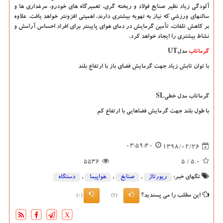
آلودگی زیاد نظیر صنایع فولاد و ریخته گری، تعمیرگاه های خودرو، مرغداري ها و
سالنهای ورزشی که نیاز به تهویه بیشتری دارند، اهمیتی افزونتر خواهد یافت. علاوه
بر كاهش تلفات، تأمین گرمایش در دماي هواي پایینتر براي افراد احساس آرامش و
نشاط بیشتری را ایجاد خواهد كرد
.
گرماتاب
مدل
UT
با توان تابش زیاد جهت گرمایش فضای باز با ارتفاع بلند
گرماتاب مدل خطی
SL
با طول بلند جهت گرمایش فضاهایی با ارتفاع کم
03:59:40
1398/02/26
5536
/ 5
5.0
تگهای خبر:
رپورتاژ
,
صنایع
,
هواپیما
,
دستگاه
این مطلب را می پسندید؟
(0)
(1)
X