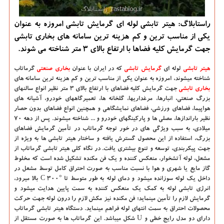
راستابلاگ: هیتر تابشی لوله ای گرمایش تابشی امروزه به عنوان
یكی از مناسب ترین و كم هزینه ترین سامانه های بخاری تابشی
جهت گرمایش كلیه فضاها با ارتفاع بالای 3 متر شناخته می شوند.
هیتر تابشی
لوله ای
گرمایش تابشی
که در ایران با عنوان
بخاری صنعتی
گرماتاب
شناخته میشوند، امروزه به عنوان یکی از مناسب ترین و کم هزینه ترین سامانه هاي
بخاری تابشی
جهت گرمایش كليه فضاهاي با ارتفاع بالاي 3 متر نظیر انواع سالنهاي
بزرگ صنعتی، انبارها، مرغداريها، گلخانه ها، تعمیرگاههای خودرو، آشیانه های
هواپیما، فضاهاي ورزشی، فضاهای نمایشگاهی و همچنین انواع فضاهاي بدون حصار
نظیر باراندازها، مصلی ها و پاركينگهاي خودرو و ... شناخته میشوند. پس از دهه 70
ميلادي، به سبب ویژگی های در خور توجه گرماتاب در تأمین گرمایش فضاهای
بزرگ، استفاده از این محصول گسترش یافته و ساختار هیتر تابشی ها به ویژه از
جهت پیکربندی، توسعه و تنوع بیشتری یافت. در نگاه کلی هیتر تابشی گرماتاب از
مشعل، لوله آتشخوار، منعکس كننده و یك فن مکنده تشکیل شده است كه مخلوط
گاز مایع یا شهري و هوا با نسبت مناسب به صورت احتراق کامل توسط مشعل در
داخل یك لوله سوزانده میشود و دماي لوله به طور متوسط تا
C 300°
بالا میرود،
انرژي تابشی لوله به كمك يك منعکس کننده به سمت پایین هدایت میشود و
گرمایش لازم را تأمین مینماید؛ فن مکنده نیز مکش لازم را درون لوله جهت حركت
محصولات احتراق به سمت انتهاي لوله فراهم مینماید. دستگاه هیتر تابشی گرماتاب
داراي دو مدل رایج خطی و
U
شکل میباشد. این گرماتاب ها به صورت مستقل از