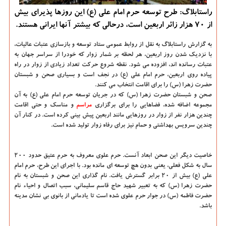
راستابلاگ: طرح توسعه حرم امام علی (ع) این روزها پذیرای بیش
از 70 هزار زائر اربعین است، درحالی که بیشتر آنها ایرانی هستند.
به گزارش راستابلاگ به نقل از روابط عمومی ستاد توسعه و بازسازی عتبات عالیات،
با نزدیک شدن روز اربعین، هر لحظه بر شمار زوار که خودرا از سراسر جهان به
عتبات رسانده اند، افزوده می شود. نقطه شروع حرکت تعداد زیادی از زوار در راه
پیاده روی اربعین، حرم امام علی (ع) در نجف است و بسیاری صحن و شبستان
حضرت زهرا (س) را برای اقامت انتخاب می کنند.
صحن و شبستان حضرت زهرا (س) که در جریان توسعه حرم امام علی (ع) به آن
مجموعه اضافه شده، فضاهایی را برای برگزاری
مراسم
و مناسک و حتی اقامت
چندین هزار نفر از زوار در روزهایی مانند اربعین پیش بینی کرده است. در کنار آن
چندین سرویس بهداشتی و حمام نیز برای رفاه زوار تولید شده است.
خاصیت دیگر این صحن ابعاد آنست. حرم علوی معروف به حرم عتیق حدود ۲۰۰
سال به شکل فعلی، یعنی بدون هچ توسعه ای مانده بود. با اجرای این طرح، حرم امام
علی (ع) بیش از ۲۰ برابر گسترش یافت. نام گذاری این صحن و شبستان به نام
حضرت زهرا (س) که به تعبیر شهید حاج قاسم سلیمانی، سبب اتصال و احیاء نام
حضرت فاطمه (س) در جوار حرم علوی شده است تا یادمانی از بانوی بی نشان مدینه
باشد.