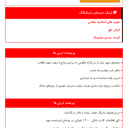
لینک دوستان راستابلاگ
حوزه های انتخابیه مجلس
فیش حج
قیمت بیسیم موتورولا
پربیننده ترین ها
راهنمای عبور زوار از بزرگراه چالوس به مراسم وداع با رهبر شهید انقلاب
مقتل شب چهارم ماه محرم
امروز وقت حماسه است نه عزاداری
شکست پروژه غزه سازی تهران روایت مدیران شهری از روزهای جنگ
پربحث ترین ها
مریم همتیان بازیگر جوان سینما و تئاتر درگذشت
کپی اطلاعات کارت بانکی ۱۲۰۰ تهرانی در پوشش فروشنده میوه