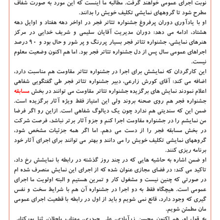
نوبت اجرای عمومی خواهند گرفت. مطالبه ما اینست که این مورد به صورت شفاف
مطرح شود تا گروههای نمایشی تکلیف خویش را بدانند.
او با یادآوری دوران پرفروغ جشنواره تئاتر فجر در اواخر دهه هفتاد و اوایل دهه
هشتاد، ادامه می دهد: دوران مدیریت آقایان سلیمی و شریف خدایی در مرکز
هنرهای نمایشی، جشنواره تئاتر فجر بسیار پررنگ و پر شور و حال بود و ۹۰ درصد
اجراهای عمومی سال پس از دل جشنواره تئاتر فجر بود. اما هم اکنون وضعیت معلوم
نیست.
این کارگردان که نمایشش برای اجرا در جشنواره تئاتر مقاومت هم مناسبت دارد،
اضافه می کند: آقای کورش زارعی، دبیر جشنواره تئاتر فجر طی گفتگویی شفاهی
اعلام نمودند نمایش های برگزیده جشنواره تئاتر مقاومت می توانند در بخش
مسابقه
جشنواره فجر هم روی صحنه بروند ولی این امتیاز فقط ویژه آثار برگزیده است.
ضمن این که سندیتی هم ندارد چون یک دیالوگ شفاهی است. ازاین رو اگر فرضا
من نمایشم را در جشنواره مقاومت اجرا کنم و جزو آثار برتر نباشد، فرصت شرکت
در بخش مسابقه فجر را از دست می دهم. اما اگر همه جزئیات مشخص شود،
گروههای نمایشی تکلیف خویش را می دانند و بهتر می توانند برای اجرای آثار خود
برنامه ریزی کنند.
او ضمن اشاره به حاشیه هایی که در چند روز گذشته در رابطه با نمایشش رخ داد،
تاکید می کند: در فضای مجازی عنوان شده که از اجرای این نمایش منصرف شده ام
در صورتی که چنین نیست و مشغول کار و تمرین هستیم و البته اولویت ما اجرای
عمومی است. هیچگاه فقط به دو اجرا در جشنواره آن هم با شرایط سخت و نفس
گیری که وجود دارد، قانع نمی شویم و باید از اول در رابطه با قطعیت اجرای عمومی
مان مطمئن شویم.
به قول او، هم اکنون محسن زرآبادی، علی حیدری، مهتاب باجلان، ثنا پورکتابی