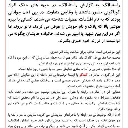
راستابلاگ: به گزارش راستابلاگ، در جبهه های جنگ افراد
گوناگونی حضور داشتند با وظایفی متفاوت. در بین آنان جوانانی
بودند که به نام اطلاعات عملیات شناخته می شدند، کسانی با بهره
هوشی بالا که پلاک و نام خویش را عوض می کردند تا لو نروند اما
اگر در این بین شهید یا اسیر می شدند، خانواده هایشان چگونه می
توانستند از فرزند خود خبری بگیرند.
این موضوعی است جذاب برای ساخت یک اثر هنری.
محمدرضا عطایی فر، کارگردان تئاتر هم از سه چهار سال پیش که از این مورد آگاه
شد، ایده ای به ذهنش رسید برای نوشتن و اجرای یک نمایش.
او حالا مشغول تمرین و آماده سازی نمایش «سراط» با همین درون مایه است.
این کارگردان تئاتر در
گفتگو
با ایسنا توضیحاتی در رابطه با این نمایش ارائه می
دهد و تاکید دارد که هدفش اجرای عمومی است و برخلاف بعضی گمانه زنی ها، از
آماده سازی نمایش منصرف نشده است.
عطایی فر در آغاز در رابطه با عنوان این نمایش توضیح می دهد: در لغت نامه
دهخدا، «سراط » به مفهوم راه روشن است ولی در نمایش ما نام مخففی است که
شخصیت نمایش برگزیده. به معنای سر اطلاعات و جالب است که چنین کلمه ای
واقعا وجود دارد.
او با ارائه توضیحاتی در رابطه با ماجراهای نمایشش می گوید: نمایش ما در رابطه با
دو جوان نخبه در جنگ است که به علت هوش بالای خود جزو اعضای اطلاعات
عملیات می شوند. یکی از آنان شهید می شود و دیگری زنده می ماند ولی چون بچه