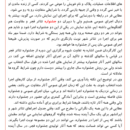
های اطلاعات عملیات، پلاک و نام خویش را عوض می کردند، کسی از زنده ماندن او
با خبر نمی گردد و وقتی از جبهه بازمی گردد، با شرایطی متفاوت رو به رو می شود.
عطایی فر در رابطه با دورنمایی که برای اجرای این نمایش دارد، می گوید: بیشتر به
دنبال اجرای عمومی هستیم ولی با دبیران دو
جشنواره
تئاتر فجر و مقاومت هم
گفتگوهایی داشته ایم. شاید نمایش در یکی از این دو جشنواره اجرا شود و شاید هم
بتواند در هر دو روی صحنه برود ولی همه چیز بستگی به شرایط دارد. ضمنا مهر ماه
هم برای اجرا در تئاتر شهر نوبت بازنگری داریم که در صورت پذیرش، طبیعتا
اجرای عمومی مان پس از جشنواره ها خواهد بود.
این کارگردان ضمن اشاره به تفاوت شیوه برگزاری این دوره از جشنواره تئاتر فجر
در قیاس با سالهای گذشته و تاکید آن بر اجرای آثار تولیدی اضافه می کند: در
سالهای اخیر آثار جشنواره بیشتر از نمایش های اجرا شده در طول سال انتخاب می
شدند ولی من روش جشنواره سال جاری را بیشتر دوست دارم چون شرایط گروه ها
عادلانه تر است.
وی در توضیح این نکته یادآوری می کند: وقتی آثار جشنواره، از میان کارهای اجرا
شده انتخاب شوند، به علت این که زمان اجرای عمومی آثار متفاوت می باشد، بعضی
در زمانی نزدیک به جشنواره اجرا داشته اند و برخی، میان اجرای عمومی و جشنواره
شان فاصله بیشتری است و بنابراین آمادگی کمتری برای حضور در جشنواره دارند
ولی وقتی همه آثار تازه باشند، طبیعتا شرایط برابری برای آماده سازی داشته اند.
عطایی فر با این همه یک نگرانی را مطرح می کند: وقتی جدول اجراهای تئاتر شهر و
ایرانشهر برای یک سال آینده بسته شده، چگونه گروههای نمایشی می توانند مطمئن
باشند که پس از اجرا در جشنواره، می توانند در این دو مجموعه نوبت اجرا بگیرند.
آیا کسی می تواند ضمانت بدهد که همه آثار تولیدی جشنواره فجر، در سال آینده