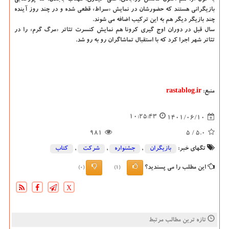
بازیگرانی هستند که حضورشان در نمایش «سراط» قطعی شده و در چند روز آینده
چند بازیگر دیگر هم به این ترکیب اضافه می شوند.
سال قبل در دوران اوج گیری کرونا هم نمایش کنسرت تئاتر «مرگ گرم» را در
تئاتر شهر اجرا کرد که با استقبال تماشاگران رو به رو شد.
منبع:
rastablog.ir
10:25:43
1401/06/10
981
/ 5
5.0
تگهای خبر:
بازیگران
,
جشنواره
,
شركت
,
كتاب
این مطلب را می پسندید؟
(0)
(1)
X
تازه ترین مطالب مرتبط