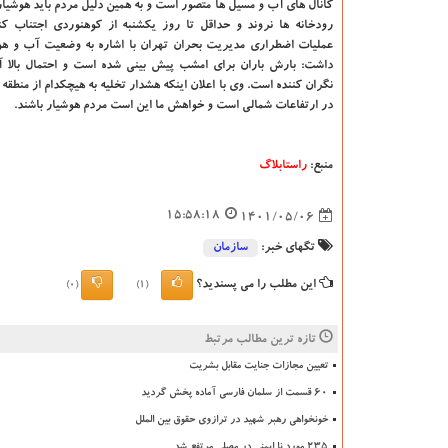
کانال های آب و مسیل ها متصور است و به همین دلیل مردم باید هوشیار
رودخانه ها نروند و حداقل تا روز یکشنبه از کوهنوردی اجتناب ک
عملیات اضطراری مدیریت بحران تهران با اشاره به وضعیت آب و هوا
داشت: بارش باران برای امشب پیش بینی شده است و احتمال بالا آ
نگران کننده است. وی با اعلان اینکه هشدار تخلیه به هیچکدام از منطقه 
در ارتفاعات شمالی است و خواهش ما این است مردم هوشیار باشند.
منبع:
راستابلاگ
15:58:18
1401/05/06
تگهای خبر:
سازمان
این مطلب را می پسندید؟
(0)
(1)
تازه ترین مطالب مرتبط
تعیین مجازات جنایت مقابل بشریت
۶۰ قسمت از سلمان فارسی آماده پخش گردید
خونخواهی رهبر شهید در ترازوی حقوق بین الملل