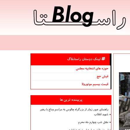
لینک دوستان راستابلاگ
حوزه های انتخابیه مجلس
فیش حج
قیمت بیسیم موتورولا
پربیننده ترین ها
راهنمای عبور زوار از بزرگراه چالوس به مراسم وداع با رهبر
شهید انقلاب
مقتل شب چهارم ماه محرم