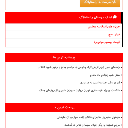
بفرست به راستابلاگ
لینک دوستان راستابلاگ
حوزه های انتخابیه مجلس
فیش حج
قیمت بیسیم موتورولا
پربیننده ترین ها
راهنمای عبور زوار از بزرگراه چالوس به مراسم وداع با رهبر شهید انقلاب
مقتل شب چهارم ماه محرم
امروز وقت حماسه است نه عزاداری
شکست پروژه غزه سازی تهران روایت مدیران شهری از روزهای جنگ
پربحث ترین ها
هیاهوی سلبریتی ها برای قاتلان زنده سوز میدان علیخانی
مریم همتیان بازیگر جوان سینما و تئاتر درگذشت