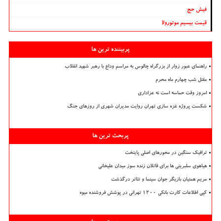
فیش حج
قیمت بیسیم موتورولا
پربیننده ترین ها
راهنمای عبور زوار از بزرگراه چالوس به مراسم وداع با رهبر شهید انقلاب
مقتل شب چهارم ماه محرم
امروز وقت حماسه است نه عزاداری
شکست پروژه غزه سازی تهران روایت مدیران شهری از روزهای جنگ
پربحث ترین ها
ترافیک سنگین در محورهای اصلی پایتخت
هیاهوی سلبریتی ها برای قاتلان زنده سوز میدان علیخانی
مریم همتیان بازیگر جوان سینما و تئاتر درگذشت
کپی اطلاعات کارت بانکی ۱۲۰۰ تهرانی در پوشش فروشنده میوه