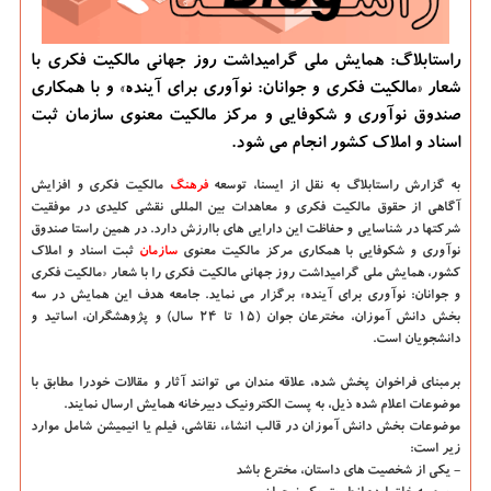
راستابلاگ: همایش ملی گرامیداشت روز جهانی مالکیت فکری با
شعار «مالکیت فکری و جوانان: نوآوری برای آینده» و با همکاری
صندوق نوآوری و شکوفایی و مرکز مالکیت معنوی سازمان ثبت
اسناد و املاک کشور انجام می شود.
به گزارش راستابلاگ به نقل از ایسنا،
توسعه
فرهنگ
مالکیت فکری و افزایش
آگاهی از حقوق مالکیت فکری و معاهدات بین المللی نقشی کلیدی در موفقیت
شرکتها در شناسایی و حفاظت این دارایی های باارزش دارد. در همین راستا صندوق
نوآوری و شکوفایی با همکاری مرکز مالکیت معنوی
سازمان
ثبت اسناد و املاک
کشور، همایش ملی گرامیداشت روز جهانی مالکیت فکری را با شعار «مالکیت فکری
و جوانان: نوآوری برای آینده» برگزار می نماید. جامعه هدف این همایش در سه
بخش دانش آموزان، مخترعان جوان (۱۵ تا ۲۴ سال) و پژوهشگران، اساتید و
دانشجویان است.
برمبنای فراخوان پخش شده، علاقه مندان می توانند آثار و مقالات خودرا مطابق با
موضوعات اعلام شده ذیل، به پست الکترونیک دبیرخانه همایش ارسال نمایند.
موضوعات بخش دانش آموزان در قالب انشاء، نقاشی، فیلم یا انیمیشن شامل موارد
زیر است:
- یکی از شخصیت های داستان، مخترع باشد