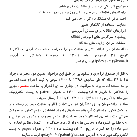
- پروسه خلق ایده ازطریق یک نوجوان
- موضوع اثر یکی از مصادیق مالکیت فکری باشد
- راهکارهای خلاقانه برای حل مسائل روزمره در مدرسه یا خانه
- اختراعاتی که مشکل بزرگی را حل می کند
- معایب استفاده از کالاهای تقلبی
- ابزارهای خلاقانه برای مسائل آموزشی
- پیشنهاد سرگرمی های آموزشی خلاقانه
- حفاظت کردن از ایده های خلاقانه
علاقه مندان می توانند آثار و مقالات خودرا همراه با مشخصات فردی، حداکثر تا
تاریخ ۳۱ فروردین ماه ۱۴۰۱ به دبیرخانه همایش به آدرس
ipday2022@ssaa.ir ارسال نمایند.
به نقل از صندوق نوآوری و شکوفایی، بر طبق این فراخوان، همین طور
مخترعان جوان
۱۵ تا ۲۴ ساله
که طی سالهای ۱۳۹۸ تا ۱۴۰۰ موفق به ثبت اختراع شده اند، می
توانند مستندات مربوط به موفقیت در تجاری سازی اختراع یا ساخت
محصول
نهایی
را حداکثر تا تاریخ ۵ اردیبهشت ۱۴۰۱ با عنوان patent به پست الکترونیک
دبیرخانه به آدرس ipday2022patent@ssaa.ir ارسال نمایند.
اساتید، دانشجویان و پژوهشگران
نیز می توانند آثار و مقالات خود در زمینه های
«مالکیت فکری و استارت آپ ها»، «معیارهای احراز تشابه در علایم تجاری»، «ضمانت
اجرائی علایم تجاری احتکار شده»، «حمایت از علایم معروف و مشهور در قوانین و
رویه قضایی کشورها» و «چالش ها و راه کارهای جلوگیری از تبدیل علایم تجاری به
اسم عام» را حداکثر تا تاریخ ۳۱ اردیبهشت ماه ۱۴۰۱ با عنوان paper به پست
الکترونیک دبیرخانه به آدرس ipday2022patent@ssaa.ir ارسال نمایند.