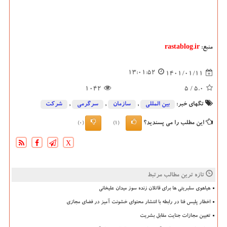
منبع:
rastablog.ir
13:01:52
1401/01/11
1042
/ 5
5.0
تگهای خبر:
بین المللی
,
سازمان
,
سرگرمی
,
شركت
این مطلب را می پسندید؟
(0)
(1)
X
تازه ترین مطالب مرتبط
هیاهوی سلبریتی ها برای قاتلان زنده سوز میدان علیخانی
اخطار پلیس فتا در رابطه با انتشار محتوای خشونت آمیز در فضای مجازی
تعیین مجازات جنایت مقابل بشریت