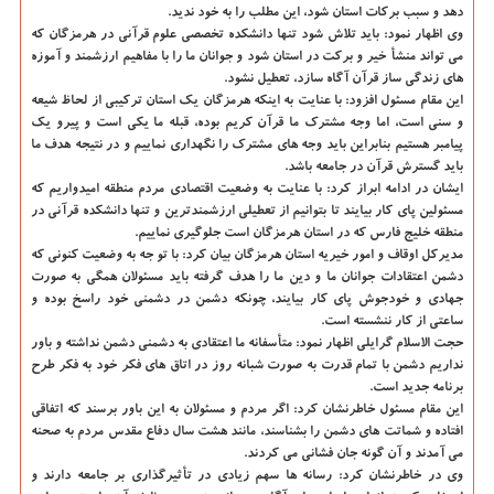
دهد و سبب بركات استان شود، این مطلب را به خود ندید.
وی اظهار نمود: باید تلاش شود تنها دانشكده تخصصی علوم قرآنی در هرمزگان كه
می تواند منشأ خیر و بركت در استان شود و جوانان ما را با مفاهیم ارزشمند و آموزه
های زندگی ساز قرآن آگاه سازد، تعطیل نشود.
این مقام مسئول افزود: با عنایت به اینكه هرمزگان یك استان تركیبی از لحاظ شیعه
و سنی است، اما وجه مشترك ما قرآن كریم بوده، قبله ما یكی است و پیرو یك
پیامبر هستیم بنابراین باید وجه های مشترك را نگهداری نماییم و در نتیجه هدف ما
باید گسترش قرآن در جامعه باشد.
ایشان در ادامه ابراز كرد: با عنایت به وضعیت اقتصادی مردم منطقه امیدواریم كه
مسئولین پای كار بیایند تا بتوانیم از تعطیلی ارزشمندترین و تنها دانشكده قرآنی در
منطقه خلیج فارس كه در استان هرمزگان است جلوگیری نماییم.
مدیركل اوقاف و امور خیریه استان هرمزگان بیان كرد: با تو جه به وضعیت كنونی كه
دشمن اعتقادات جوانان ما و دین ما را هدف گرفته باید مسئولان همگی به صورت
جهادی و خودجوش پای كار بیایند، چونكه دشمن در دشمنی خود راسخ بوده و
ساعتی از كار ننشسته است.
حجت الاسلام گرایلی اظهار نمود: متأسفانه ما اعتقادی به دشمنی دشمن نداشته و باور
نداریم دشمن با تمام قدرت به صورت شبانه روز در اتاق های فكر خود به فكر طرح
برنامه جدید است.
این مقام مسئول خاطرنشان كرد: اگر مردم و مسئولان به این باور برسند كه اتفاقی
افتاده و شماتت های دشمن را بشناسند، مانند هشت سال دفاع مقدس مردم به صحنه
می آمدند و آن گونه جان فشانی می كردند.
وی در خاطرنشان كرد: رسانه ها سهم زیادی در تأثیرگذاری بر جامعه دارند و