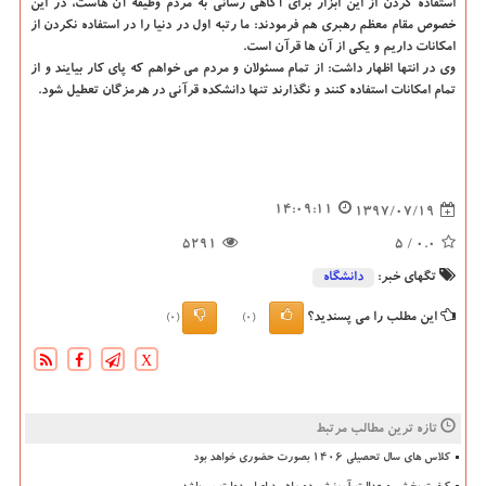
استفاده كردن از این ابزار برای آگاهی رسانی به مردم وظیفه آن هاست، در این
خصوص مقام معظم رهبری هم فرمودند: ما رتبه اول در دنیا را در استفاده نكردن از
امكانات داریم و یكی از آن ها قرآن است.
وی در انتها اظهار داشت: از تمام مسئولان و مردم می خواهم كه پای كار بیایند و از
تمام امكانات استفاده كنند و نگذارند تنها دانشكده قرآنی در هرمزگان تعطیل شود.
14:09:11
1397/07/19
5291
/ 5
0.0
تگهای خبر:
دانشگاه‌
این مطلب را می پسندید؟
(0)
(0)
X
تازه ترین مطالب مرتبط
کلاس های سال تحصیلی ۱۴۰۶ بصورت حضوری خواهد بود