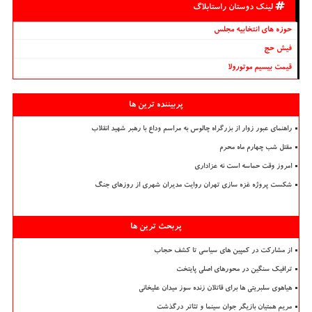
لینک دوستان راستابلاگ
حوزه های انتخابیه مجلس
فیش حج
قیمت بیسیم موتورولا
پربیننده ترین ها
راهنمای عبور زوار از بزرگراه چالوس به مراسم وداع با رهبر شهید انقلاب
مقتل شب چهارم ماه محرم
امروز وقت حماسه است نه عزاداری
شکست پروژه غزه سازی تهران روایت مدیران شهری از روزهای جنگ
پربحث ترین ها
از مشارکت در کمپین های سیاسی تا کشف حجاب
ترافیک سنگین در محورهای اصلی پایتخت
هیاهوی سلبریتی ها برای قاتلان زنده سوز میدان علیخانی
مریم همتیان بازیگر جوان سینما و تئاتر درگذشت