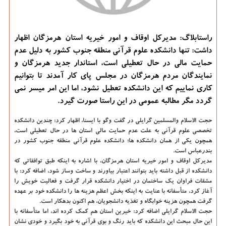
راستابلاگ: مدیركل اوقاف و امور خیریه استان هرمزگان اظهار
داشت: تنها دانشكده علوم قرآنی منطقه جنوب كشور به دلیل عدم
حمایت مالی در حال تعطیلی است، استاندار جدید هرمزگان و
نمایندگان مردم هرمزگان در مجلس پای كار آمدند تا بتوانیم
كاری نماییم كه این دانشكده تعطیل نشود، اما این امر میسر نمی
گردد مگر مطالبه عمومی در این راستا صورت گیرد.
حجت الاسلام والمسلمین گرایلی در گفت وگو با ایسنا،
اظهار كرد: چندین دانشكده
تخصصی علوم قرآنی به علت عدم حمایت مالی استان ها در حال تعطیلی است،
همچون یكی از همان دانشكده ها؛ دانشكده علوم قرآنی منطقه جنوب كشور در
بندرعباس است.
مدیركل اوقاف و امور خیریه استان هرمزگان، با اشاره به اینكه طبق توافقاتی كه
دانشكده از قبل داشته باید بتوانند اعتبار بیاورند و ساخت وساز شود، اضافه كرد: با
مشقات فراوان یك ساختمان در اختیار دانشكده قرار گرفت و فعالیت خویش را
آغاز كرد، متأسفانه با عنایت به اینكه بخش اعظم هزینه ها را دانشكده خود بر عهده
گرفت همچون هزینه خوابگاه و تغذیه دانشجویان، هم اكنون بدهكار است.
حجت الاسلام گرایلی اضافه كرد: خیرین استان هم كمك كرده اند، اما متأسفانه با
این حال مبحث این دانشكده كه باید رنگ و بوی قرآنی به خود بگیرد و خودی نشان