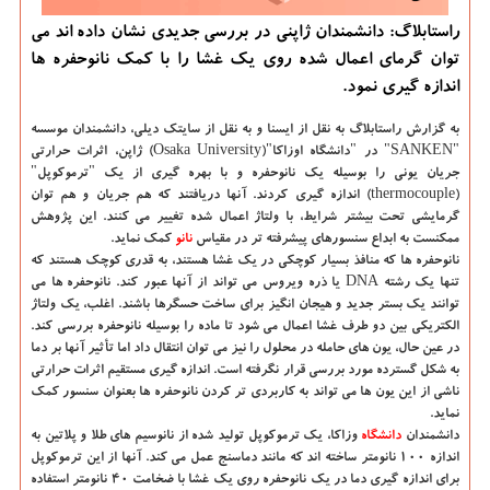
راستابلاگ: دانشمندان ژاپنی در بررسی جدیدی نشان داده اند می
توان گرمای اعمال شده روی یک غشا را با کمک نانوحفره ها
اندازه گیری نمود.
به گزارش راستابلاگ به نقل از ایسنا و به نقل از سایتک دیلی،
دانشمندان موسسه
"SANKEN" در "دانشگاه اوزاکا"(Osaka University) ژاپن، اثرات حرارتی
جریان یونی را بوسیله یک نانوحفره و با بهره گیری از یک "ترموکوپل"
(thermocouple) اندازه گیری کردند. آنها دریافتند که هم جریان و هم توان
گرمایشی تحت بیشتر شرایط، با ولتاژ اعمال شده تغییر می کنند. این پژوهش
ممکنست به ابداع سنسورهای پیشرفته تر در مقیاس
نانو
کمک نماید.
نانوحفره ها که منافذ بسیار کوچکی در یک غشا هستند، به قدری کوچک هستند که
تنها یک رشته DNA یا ذره ویروس می تواند از آنها عبور کند. نانوحفره ها می
توانند یک بستر جدید و هیجان انگیز برای ساخت حسگرها باشند. اغلب، یک ولتاژ
الکتریکی بین دو طرف غشا اعمال می شود تا ماده را بوسیله نانوحفره بررسی کند.
در عین حال، یون های حامله در محلول را نیز می توان انتقال داد اما تأثیر آنها بر دما
به شکل گسترده مورد بررسی قرار نگرفته است. اندازه گیری مستقیم اثرات حرارتی
ناشی از این یون ها می تواند به کاربردی تر کردن نانوحفره ها بعنوان سنسور کمک
نماید.
دانشمندان
دانشگاه‌
وزاکا، یک ترموکوپل تولید شده از نانوسیم های طلا و پلاتین به
اندازه ۱۰۰ نانومتر ساخته اند که مانند دماسنج عمل می کند. آنها از این ترموکوپل
برای اندازه گیری دما در یک نانوحفره روی یک غشا با ضخامت ۴۰ نانومتر استفاده