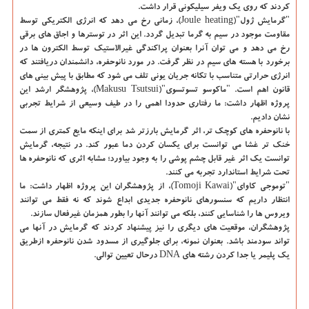
کردند که روی یک ویفر سیلیکونی قرار داشت.
"گرمایش ژول"(Joule heating)، زمانی رخ می دهد که انرژی الکتریکی توسط
مقاومت موجود در سیم به گرما تبدیل گردد. این اثر در توسترها و اجاق های برقی
رخ می دهد و می توان آنرا بعنوان پراکندگی غیرالاستیک توسط الکترون ها در
برخورد با هسته های سیم در نظر گرفت. در مورد نانوحفره، دانشمندان دریافتند که
انرژی حرارتی متناسب با تکانه جریان یونی تلف می شود که مطابق با پیش بینی های
قانون اهم است. "ماکوسو تسوتسوی"(Makusu Tsutsui)، پژوهشگر ارشد این
پروژه اظهار داشت: ما رفتاری حدودا اهمی را در طیف وسیعی از شرایط تجربی
نشان دادیم.
با نانوحفره های کوچک تر، اثر گرمایش بارزتر شد برای اینکه مایع کمتری از سمت
خنک تر غشا می توانست برای یکسان کردن دما عبور کند. در نتیجه، گرمایش
توانست یک اثر غیر قابل چشم پوشی را به وجود بیاورد؛ مشابه اثری که نانوحفره ها
تحت شرایط استاندارد تجربه می کنند.
"توموجی کاوای"(Tomoji Kawai)، از پژوهشگران این پروژه اظهار داشت: ما
انتظار داریم که سنسورهای نانوحفره جدیدی ابداع شوند که نه فقط می توانند
ویروس ها را شناسایی کنند، بلکه می توانند آنها را بطور همزمان غیرفعال سازند.
پژوهشگران، موقعیت های دیگری را نیز پیشنهاد کردند که گرمایش در آنها می
تواند سودمند باشد. بعنوان نمونه، برای جلوگیری از مسدود شدن نانوحفره ازطریق
یک پلیمر یا جدا کردن رشته های DNA درحال تعیین توالی.