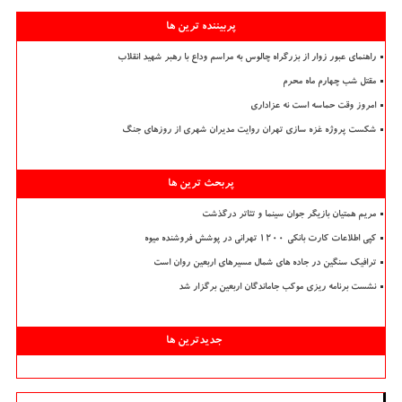
پربیننده ترین ها
راهنمای عبور زوار از بزرگراه چالوس به مراسم وداع با رهبر شهید انقلاب
مقتل شب چهارم ماه محرم
امروز وقت حماسه است نه عزاداری
شکست پروژه غزه سازی تهران روایت مدیران شهری از روزهای جنگ
پربحث ترین ها
مریم همتیان بازیگر جوان سینما و تئاتر درگذشت
کپی اطلاعات کارت بانکی ۱۲۰۰ تهرانی در پوشش فروشنده میوه
ترافیک سنگین در جاده های شمال مسیرهای اربعین روان است
نشست برنامه ریزی موکب جاماندگان اربعین برگزار شد
جدیدترین ها