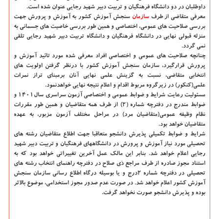
داوطلبان در دو دانشگاه فرهنگیان و تربیت دبیر شهید رجایی عنوان شده است.
معرفی متقاضی از طرف
سازمان
سنجش آموزش کشور به آموزش و پرورش جهت
بررسی صلاحیت های عمومی، اختصاصی و همین طور بررسی خاصیت های جسمانی به
منزله قبولی نهایی در دانشگاه فرهنگیان و دانشگاه تربیت دبیر شهید رجایی تلقی
نمی گردد.
چنانچه صلاحیت های عمومی و اختصاصی افراد معرفی شده مورد تائید آموزش و
پرورش قرارگیرد، سازمان سنجش آموزش کشور با درنظر گرفتن اولویت های
انتخابی متقاضی، نسبت به گزینش علمی نهایی آنان برمبنای تراز نمرات
علمی(کنکور) در زیرگروه مربوط اقدام و اعلام نتیجه نهایی خواهدنمود.
مسئولیت رعایت شرایط و ضوابط عمومی و اختصاصی آزمون سراسری سال۱۴۰۱ و
ضوابط مندرج در دفترچه شماره (۲) از طرف همه متقاضیان و همین طور مقررات
نظام وظیفه عمومی(متقاضیان مرد) در مراحل مختلف آزمون مزبور، به عهده
متقاضیان خواهد بود.
شرایط و ضوابط تکمیلی پذیرش دانشجو متعاقبا جهت اطلاع متقاضیان رشته های
تحصیلی مورد نیاز آموزش و پرورش در دانشگاههای فرهنگیان و تربیت دبیر شهید
رجایی اعلام خواهد شد. بنابر این مالک عمل آخرین تغییراتی خواهد بود که به
استناد مجوز صادره از طرف مراجع ذی صلاح در دفترچه راهنمای انتخاب رشته های
تحصیلی در دفترچه شماره ۲درج و یا بوسیله درگاه اطلاع رسانی سازمان سنجش
آموزش کشور اعلام خواهد شد. در صورت عدم صدور مجوز استخدامی، موضوع بالاثر
بوده و پذیرش دانشجو صورت نخواهد گرفت.