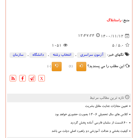
منبع:
راستابلاگ
12:47:24
1400/11/12
1051
/ 5
5.0
تگهای خبر:
آزمون سراسری
,
انتخاب رشته
,
دانشگاه‌
,
سازمان
این مطلب را می پسندید؟
(0)
(1)
X
تازه ترین مطالب مرتبط
تعیین مجازات جنایت مقابل بشریت
کلاس های سال تحصیلی ۱۴۰۶ بصورت حضوری خواهد بود
۶۰ قسمت از سلمان فارسی آماده پخش گردید
کیفیت بخشی و عدالت آموزشی دو راهبرد اصلی دولت می باشد