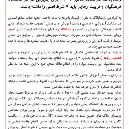
راستابلاگ: داوطلبان کنکور 1401 برای پذیرش در دو دانشگاه
فرهنگیان و تربیت رجایی باید 7 شرط اصلی را داشته باشند.
به گزارش راستابلاگ به نقل از ایسنا
، باتوجه به ماده واحده "نحوه جذب منابع انسانی
در مشاغل آموزشی و تربیتی وزارت آموزش و پرورش" مصوب جلسه شورای عالی
انقلاب فرهنگی، پذیرش دانشجو در
دانشگاه‌
رهنگیان و دانشگاه تربیت دبیر شهید
رجایی همانند سنوات قبل در صورت دریافت مجوزهای قانونی از مراجع ذی صلاح
توسط وزارت آموزش و پرورش بصورت محدود و با رعایت تبصره ها و ماده واحده
جذب، صورت می پذیرد.
شرایط و ضوابط اختصاصی تکمیلی به انضمام ظرفیت پذیرش در دفترچه راهنمای
انتخاب رشته
(دفترچه شماره ۲ ) درج و به اطلاع متقاضیان ذی ربط رسانده خواهد
شد. متقاضیان می بایست موارد را در اعلام علاقه مندی خود به این رشته ها، مد نظر
قرار دهند. ً
سازمان سنجش آموزش کشور تاکید کرد؛ بدیهی است مسئولیت عدم رعایت موارد
مزبور و همین طور شرایط و ضوابطی که متعاقبا در دفترچه راهنمای انتخاب رشته
(دفترچه شماره ۲) درج خواهد شد، به عهده متقاضی است.
«دارا بودن حداقل نمره علمی کل ۶۵۰۰ و بالاتر (در زیرگروه مربوط)جهت مجاز
شدن به انتخاب رشته در گروه آزمایشی مربوط»، «داشتن حداکثر سن ۲۴ سال تمام
در بدو ورود به دانشگاه یعنی متولدین اول مهر ۷۷ به بعد، داشتن حداقل معدل کل
۱۴ در دوره متوسطه دوم(معدل سه پایه اول، دوم و سوم)، بومی بودن متقاضی
برمبنای ملاک های تعیین شده در دفترچه شماره (۲)آزمون، برخورداری از سلامت
کامل جسم و روان و شرایط مناسب جسمانی برای حسن انجام وظیفه معلمی و
موفقیت در مصاحبه اختصاصی و بررسی صلاحیت های عمومی ۷ شرط اصلی پذیرش