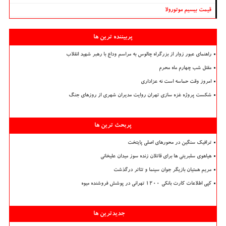
قیمت بیسیم موتورولا
پربیننده ترین ها
راهنمای عبور زوار از بزرگراه چالوس به مراسم وداع با رهبر شهید انقلاب
مقتل شب چهارم ماه محرم
امروز وقت حماسه است نه عزاداری
شکست پروژه غزه سازی تهران روایت مدیران شهری از روزهای جنگ
پربحث ترین ها
ترافیک سنگین در محورهای اصلی پایتخت
هیاهوی سلبریتی ها برای قاتلان زنده سوز میدان علیخانی
مریم همتیان بازیگر جوان سینما و تئاتر درگذشت
کپی اطلاعات کارت بانکی ۱۲۰۰ تهرانی در پوشش فروشنده میوه
جدیدترین ها