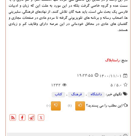
در این راستا و در مقابل این کاستی نمی گردد تنها انگشت افترا و کم کاری را به
سمت عده و گروه خاصی گرفت بلکه در این مورد به علت این که زبان و ادبیات
فارسی یک بحث ملی است، باید همه گان تلاش کنند، از نهادهای فرهنگی، سلبریتی
ها، اصحاب رسانه و برنامه های تلویزیونی گرفته تا مردم عادی در صفحات مجازی و
گفتمان‎ های عادی در محافل خودمانی در این عرصه دارای وظایف کم و زیادی
هستند.
منبع:
راستابلاگ
19:24:55
1400/11/01
1242
/ 5
5.0
تگهای خبر:
دانشگاه‌
,
فرهنگ
,
كتاب
این مطلب را می پسندید؟
(0)
(1)
X