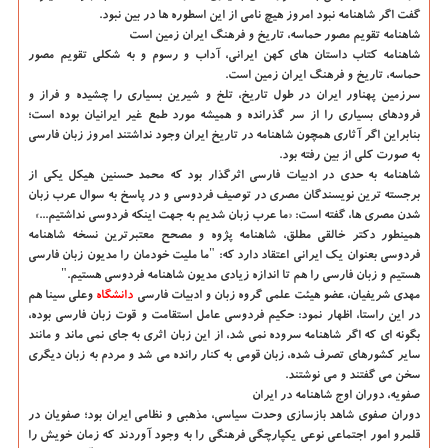
گفت اگر شاهنامه نبود امروز هیچ نامی از این اسطوره ها در بین نبود.
شاهنامه تقویم مصور حماسه، تاریخ و فرهنگ ایران زمین است
شاهنامه کتاب داستان های کهن ایرانی، آداب و رسوم و به شکلی تقویم مصور
حماسه، تاریخ و فرهنگ ایران زمین است.
سرزمین پهناور ایران در طول تاریخ، تلخ و شیرین بسیاری را چشیده و فراز و
فرودهای بسیاری را از سر گذرانده و همیشه مورد طمع غیر ایرانیان بوده است؛
بنابراین اگر آثاری همچون شاهنامه در تاریخ ایران وجود نداشتند امروز زبان فارسی
به صورت کلی از بین رفته بود.
شاهنامه به حدی در ادبیات فارسی اثرگذار بود که محمد حسنین هیکل یکی از
برجسته ترین نویسندگان مصری در توصیف فردوسی و در پاسخ به سوال عرب زبان
شدن مصری ها، گفته است: «ما عرب زبان شدیم به جهت اینکه فردوسی نداشتیم...»
همینطور دکتر خالقی مطلق، شاهنامه پژوه و مصحح معتبرترین نسخه شاهنامه
فردوسی بعنوان یک ایرانی اعتقاد دارد که: "ما ملیت خودمان را مدیون زبان فارسی
هستیم و زبان فارسی را هم تا اندازه زیادی مدیون شاهنامه فردوسی هستیم."
مهدی شریفیان، عضو هیئت علمی گروه زبان و ادبیات فارسی
دانشگاه‌
وعلی سینا هم
در این راستا، اظهار نمود: حکیم فردوسی عامل استقامت و قوت زبان فارسی بوده،
بگونه ای که اگر شاهنامه سروده نمی شد، از این زبان اثری به جای نمی ماند و مانند
سایر کشورهای تصرف شده، زبان قومی به کنار رانده می شد و مردم به زبان دیگری
سخن می گفتند و می نوشتند.
صفویه، دوران اوج شاهنامه در ایران
دوران صفوی شاهد بازسازی وحدت سیاسی، مذهبی و نظامی ایران بود؛ صفویان در
قلمرو امور اجتماعی نوعی یکپارچگی فرهنگی را به وجود آوردند که زمان خویش را