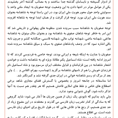
از ادوار گسیخته و نابسامان گذشته جدا ساختند و به مصائب گذشته آخر بخشیدند
یکی از عوامل موثر در انتها دادن به این وضعیت توجه صفویان به ایجاد ملتی واحد با
مسولیتی واحد حول محور هویت ملی ایران بود، در این راستا توجه به شاهنامه بعنوان
سند هویت ملی ایران مورد توجه قرار گرفت و از همان ابتدا توجه به شاهانه افزوده
شد.
توجه صفویان به شاهنامه سبب سروده شدن منظومه های پهلوانی و تاریخی شد که
این امر به خاطر توجه شاهان صفوی به شاهنامه بود و بعنوان مثال میتوان به شاهنامه
هاتفی، شهنامه ماضی، شهنامه نواب عالی، شهنامه قاسمی، جنگنامه کشم و جرون نامه
باقی اشاره نمود که در وصف پادشاهان صفوی به سبک و سیاق شاهنامه سروده شده
اند.
صفویان با عنایت به اینکه شیعه و ایرانی بودند، توجه خاصی به فردوسی کردند که تا
امروز ادامه یافته است؛ شاه اسماعیل یکم علاقهٔ ویژه ای به شاهنامه داشت و خواندن
اشعار شاهنامه در بین قزلباشان و قبایل مختلف ایران مرسوم بود و شاه اسماعیل نام
فرزندان خویش را هم از نامهای شاهنامه برگزید (تهماسب، بهرام، القاس و …). ولی
بعد از مرگ او رسم شاهنامه خوانی در ایران جدی گرفته نشد و کمرنگتر شد.
اما متاسفانه در جامعه امروز و بخصوص با گسترش فضای مجازی شاهد برخی
اصطلاح های خاص و غلط های املایی فاحش هستیم که هر چقدر هم نسبت به آنها
تذکر داده شود، گوش شنوایی وجود ندارد.
ولی باید بدانیم که نابودی یک زبان از همین جریان ها آغاز می شود؛ شاید گروهی
که به سادگی از کنار تخریب زبان فارسی می گذرند و معتقدند در این مضوع زیاد از
حد جدی هستیم، از رنج ها و تلاش هایی که در طول تاریخ برای احیای زبان فارسی
شده است، بی اطلاع هستند.