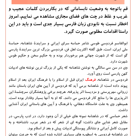
قم باتوجه به وضعیت نابسامانی که در بکاربردن کلمات عجیب و
غریب و غلط در چت های فضای مجازی مشاهده می نماییم، امروز
اخطار نسبت به نابودی زبان فارسی بسیار جدی است و باید در این
راستا اقدامات مطلوبی صورت گیرد.
ابوالقاسم فردوسی طوسی شاعر حماسه سرای ایرانی و سرایندهٔ شاهنامه، حماسهٔ
ملی ایران، است، طبق گفته اکثریت اهل فن، فردوسی بزرگ ترین سرایندهٔ پارسی
گو است که از شهرت جهانی هم برخوردار بوده و به حکیم سخن و حکیم طوس
شهرت دارد.
وی در سن سی سالگی به نوشتن شاهنامه که یکی از بزرگ ترین نوشته های ادبیات
کهن پارسی است روی آورد.
فردوسی در شاهنامه،
فرهنگ
ایران قبل از اسلام را با فرهنگ ایران بعد از اسلام
پیوند داده است؛ از شاهنامه برمی آید که فردوسی از آیین های ایران باستان مانند
زروانی، مهرپرستی و مزدیسنا اثر پذیرفته، هرچند برخی پژوهشگران سرچشمهٔ این
اثرپذیری ها را منابع کار فردوسی می دانند، که او به آنها بسیار وفادار بوده است،
همینطور وی به علت خاستگاه دهقانی، با فرهنگ و آیین های باستانی ایران آشنایی
داشت.
شعر حماسی که در شاهنامه نمونه های خیلی از آن وجود دارد، در ادب پارسی، در
مقابل شعر غِنایی جای داشت؛ گونه ای از شعر که در شعر عرب، ناشناخته و به
صورت کامل ایرانی و نشانگر پیوستگی ادبیات پیش و بعد از اسلام بود.
در شاهنامه فردوسی به اسطوره های بسیاری اشاره شده است که به جرعت میتوان