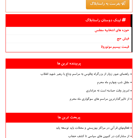
بفرست به راستابلاگ
لینک دوستان راستابلاگ
حوزه های انتخابیه مجلس
فیش حج
قیمت بیسیم موتورولا
پربیننده ترین ها
راهنمای عبور زوار از بزرگراه چالوس به مراسم وداع با رهبر شهید انقلاب
مقتل شب چهارم ماه محرم
امروز وقت حماسه است نه عزاداری
از تاثیرگذارترین مراسم های سوگواری ماه محرم
پربحث ترین ها
فعالیتهای قرآنی در مراکز بهزیستی و محلات باید توسعه یابد
از مشارکت در کمپین های سیاسی تا کشف حجاب