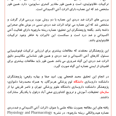
ترکیبات «فلاونوئیدی» است و همین طور مقادیر کمتری «ساپونین» دارد. همین طور
مشخص شد که این عصاره دارای اثرات آنتی اکسیدانی است.
بررسی های اثرات ضد دردی این عصاره با دو روش مورد بررسی قرار گرفت و
مشخص شد که این عصاره می تواند اثرات ضد دردی نسبی در موش های صحرایی
داشته باشد. بگفته پژوهشگران این تحقیق؛ عصاره ریشه مارچوبه دارای فعالیت آنتی
اکسیدانی و ضد درد است و ممکنست این تاثیرات به خاطر وجود ترکیبات
فلاونوئیدی باشد.
این پژوهشگران معتقدند که مطالعات بیشتری برای ارزیابی ترکیبات فیتوشیمیایی
مسئول کارهای آنتی اکسیدانی و ضد دردی و همین طور شناسایی مکانیسم دقیق
اثرات ضد دردی این گیاه ضروری می باشد. همین طور باید مطالعات بیشتری برای
اطمینان از ایمنی عصاره این گیاه صورت گیرد.
در انجام این تحقیق محمد فتحعلی پور، امید صفا و بهاره رفیعی؛ پژوهشگران
دانشکده داروسازی
دانشگاه‌
لوم پزشکی هرمزگان، به همراه محمدرضا دلنوازی؛
پژوهشگر دانشکده داروسازی دانشگاه علوم پزشکی تهران و ناصر ظریفی نیا از
سازمان
تحقیقات، آموزش و ترویج کشاورزی صفی آباد دزفول با یکدیگر مشارکت
داشتند.
یافته های این مطالعه بصورت مقاله علمی با عنوان «اثرات آنتی اکسیدانی و ضددردی
عصاره هیدروالکلی ریشه مارچوبه» در نشریه Physiology and Pharmacology