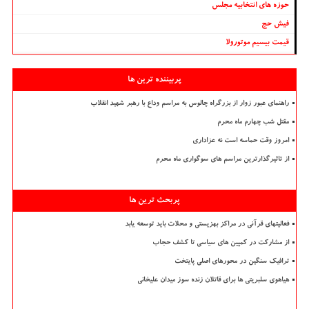
حوزه های انتخابیه مجلس
فیش حج
قیمت بیسیم موتورولا
پربیننده ترین ها
راهنمای عبور زوار از بزرگراه چالوس به مراسم وداع با رهبر شهید انقلاب
مقتل شب چهارم ماه محرم
امروز وقت حماسه است نه عزاداری
از تاثیرگذارترین مراسم های سوگواری ماه محرم
پربحث ترین ها
فعالیتهای قرآنی در مراکز بهزیستی و محلات باید توسعه یابد
از مشارکت در کمپین های سیاسی تا کشف حجاب
ترافیک سنگین در محورهای اصلی پایتخت
هیاهوی سلبریتی ها برای قاتلان زنده سوز میدان علیخانی