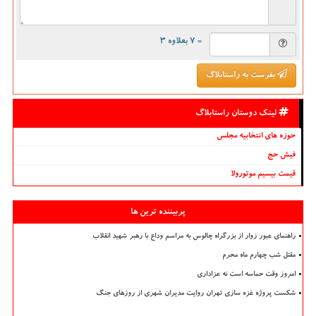
= ۷ بعلاوه ۳
بفرست به راستابلاگ
لینک دوستان راستابلاگ
حوزه های انتخابیه مجلس
فیش حج
قیمت بیسیم موتورولا
پربیننده ترین ها
راهنمای عبور زوار از بزرگراه چالوس به مراسم وداع با رهبر شهید انقلاب
مقتل شب چهارم ماه محرم
امروز وقت حماسه است نه عزاداری
شکست پروژه غزه سازی تهران روایت مدیران شهری از روزهای جنگ