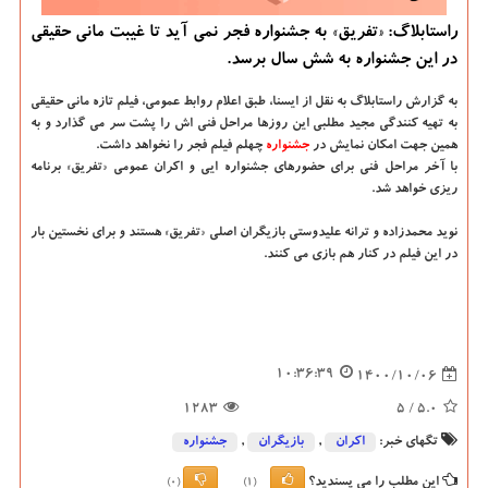
راستابلاگ: «تفریق» به جشنواره فجر نمی آید تا غیبت مانی حقیقی
در این جشنواره به شش سال برسد.
به گزارش راستابلاگ به نقل از ایسنا، طبق اعلام روابط عمومی، فیلم تازه مانی حقیقی
به تهیه کنندگی مجید مطلبی این روزها مراحل فنی اش را پشت سر می گذارد و به
همین جهت امکان نمایش در
جشنواره
چهلم فیلم فجر را نخواهد داشت.
با آخر مراحل فنی برای حضورهای جشنواره ایی و اکران عمومی «تفریق» برنامه
ریزی خواهد شد.
نوید محمدزاده و ترانه علیدوستی بازیگران اصلی «تفریق» هستند و برای نخستین بار
در این فیلم در کنار هم بازی می کنند.
10:36:39
1400/10/06
1283
/ 5
5.0
تگهای خبر:
اكران
,
بازیگران
,
جشنواره
این مطلب را می پسندید؟
(0)
(1)