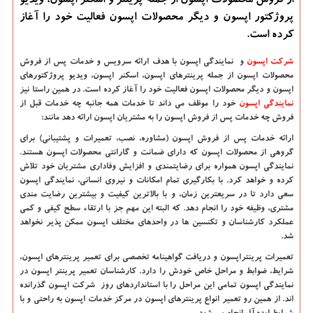
از فروش محصولات اپسون از جمله پرینتر و اسكنر اپسون، ویدیو
پروژكتور اپسون و دیگر محصولات اپسون فعالیت خود را آغاز
كرده است.
شرکت اپسون
و نمایندگی اپسون با هدف ارائه سرویس و خدمات پس از فروش
محصولات اپسون از جمله پرینترهای اپسون، اسکنر اپسون، ویدیو پروژکتورهای
اپسون و دیگر محصولات اپسون فعالیت خود را آغاز کرده است. در همین راستا نیز
نمایندگی اپسون
خود را موظف می داند تا خدمات همه جانبه چه خدمات قبل از
فروش چه خدمات پس از فروش اپسون را به مشتریان اپسون ارائه دهد مانند:
ارائه خدمات پس از فروش اپسون (مشاوره، نصب، تعمیرات و پشتیبانی) برای
گروهی از محصولات اپسون که دارای ضمانت و گارانتی محصولات اپسون هستند.
نمایندگی اپسون همواره برای رضایتمندی و افزایش وفاداری مشتریان خود تلاش
کرده و خواهد کرد. با بکارگیری تمام امکانات و نیروی انسانی، نمایندگی اپسون
سعی دارد تا در سریعترین زمان، و با بالاترین کیفیت و بیشترین رضایت مندی
مشتری، وظیفه خود را انجام دهد. که البته این مهم جز با ارتقاء سطح کیفی و کمی
عملکرد کارشناسان و تکنسین ها در واحدهای مختلف اپسون ممکن پذیر نخواهد
شد.
تعمیرات پرینتراپسون و دریافت گواهینامه تخصصی برای تعمیر پرینترهای اپسون،
شرایط، ضوابط و مراحل خاص خودش را دارد. کارشناسان تعمیر پرینتر اپسون در
نمایندگی اپسون تمامی این مراحل را با استانداردهای روز شرکت اپسون گذرانده
اند. از همین رو تعمیر انواع پرینترهای اپسون در مرکز خدمات اپسون به راحتی و با