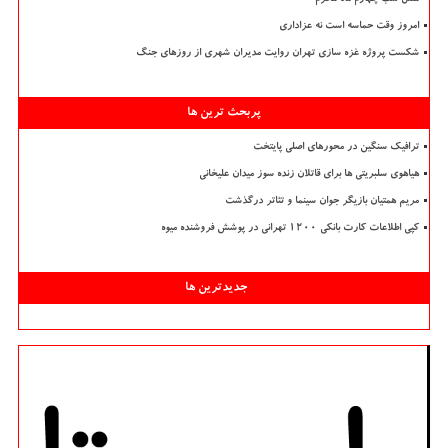
امروز وقت حماسه است نه عزاداری
شکست پروژه غزه سازی تهران روایت مدیران شهری از روزهای جنگ
پربحث ترین ها
ترافیک سنگین در محورهای اصلی پایتخت
هیاهوی سلبریتی ها برای قاتلان زنده سوز میدان علیخانی
مریم همتیان بازیگر جوان سینما و تئاتر درگذشت
کپی اطلاعات کارت بانکی ۱۲۰۰ تهرانی در پوشش فروشنده میوه
جدیدترین ها