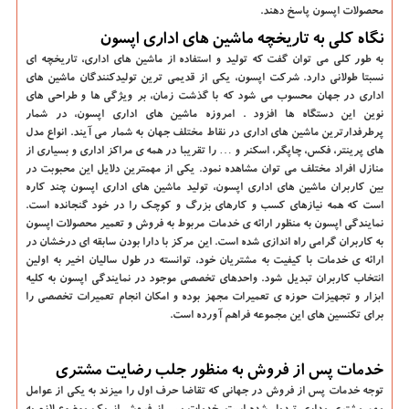
محصولات اپسون پاسخ دهند.
نگاه کلی به تاریخچه ماشین های اداری اپسون
به طور کلی می توان گفت که تولید و استفاده از ماشین های اداری، تاریخچه ای
نسبتا طولانی دارد. شرکت اپسون، یکی از قدیمی ترین تولیدکنندگان ماشین های
اداری در جهان محسوب می شود که با گذشت زمان، بر ویژگی ها و طراحی های
نوین این دستگاه ها افزود . امروزه ماشین های اداری اپسون، در شمار
پرطرفدارترین ماشین های اداری در نقاط مختلف جهان به شمار می آیند. انواع مدل
های پرینتر، فکس، چاپگر، اسکنر و … را تقریبا در همه ی مراکز اداری و بسیاری از
منازل افراد مختلف می توان مشاهده نمود. یکی از مهمترین دلایل این محبوبت در
بین کاربران ماشین های اداری اپسون، تولید ماشین های اداری اپسون چند کاره
است که همه نیازهای کسب و کارهای بزرگ و کوچک را در خود گنجانده است.
نمایندگی اپسون به منظور ارائه ی خدمات مربوط به فروش و تعمیر محصولات اپسون
به کاربران گرامی راه اندازی شده است. این مرکز با دارا بودن سابقه ای درخشان در
ارائه ی خدمات با کیفیت به مشتریان خود، توانسته در طول سالیان اخیر به اولین
انتخاب کاربران تبدیل شود. واحدهای تخصصی موجود در نمایندگی اپسون به کلیه
ابزار و تجهیزات حوزه ی تعمیرات مجهز بوده و امکان انجام تعمیرات تخصصی را
برای تکنسین های این مجموعه فراهم آورده است.
خدمات پس از فروش به منظور جلب رضایت مشتری
توجه خدمات پس از فروش در جهانی که تقاضا حرف اول را میزند به یکی از عوامل