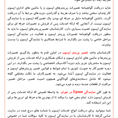
شرایط ایده آل انجام می شود.
شاید دریافت گواهینامه تعمیرات پرینترهای اپسون و یا ماشین های اداری اپسون
کار چندان سختی نباشد و با صرف هزینه و گذراندن دوره های مرتبط با آن دریافت
گردد. داشتن گواهینامه دلیل بر حرفه ای بودن یک تعمیرگاه اپسون و یا نمایندگی
اپسون نیست. از آنجایی که ارائه خدمات پس از فروش و تعمیرات حرفه ای برای
نمایندگی اپسون اهمیت بسیاری دارد. کارشناسان تعمیرپرینترهای اپسون ما باید به
منظور دریافت گواهینامه تعمیرات پرینتر اپسون و فعالیت در نمایندگی اپسون
مراحل خاصی را پشت سر بگذارند تا شرایط همکاری با نمایندگی اپسون را بدست
بیاورند.
کارشناسان واحد
تعمیر پرینتر اپسون
در اولین قدم به منظور یادگیری تعمیرات
پرینترها و ماشین های اداری اپسون و امکان همکاری و ارائه خدمات پس از فروش
اپسون به مشتریان عزیز باید دوره آکادمیک اختصاصی را پشت سر بگذارند. در این
دوره تعمیرکار به صورت تئوری با تمام ضوابط و قوانین تعمیر پرینترهای اپسون و
فعالیت در نمایندگی اپسون آشنا می‌شود. به تعمیرکاران ما نکات مختلفی گفته
میشود که شامل دسته‌بندی‌های گوناگونی همچون امنیت تعمیر، مراحل تعمیر،
مراقبت از قطعات صدمه دیده و غیره می‌شود.
به طور کلی
نمایندگی
Epson
در تهران
به واسطه اهمیتی که ارائه خدمات پس از
فروش اپسون دارد تمام سعی خود را میکند تا از بهترین ها و حرفه ای ترین ها برای
این امر استفاده کند.
شما میتوانید برای دریافت انواع خدمات اپسون با شماره های درج شده در سایت،
تماس گرفته تا کارشناسان ما در نمایندگی اپسون به کلیه سوالات شما در خصوص