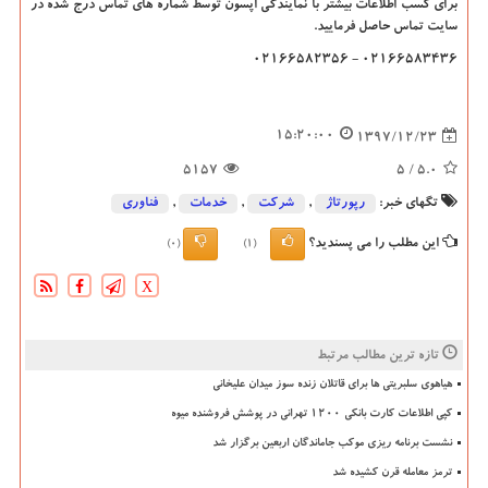
برای کسب اطلاعات بیشتر با نمایندگی اپسون توسط شماره های تماس درج شده در
سایت تماس حاصل فرمایید.
02166583436 - 02166582356
15:20:00
1397/12/23
5157
/ 5
5.0
تگهای خبر:
رپورتاژ
,
شركت
,
خدمات
,
فناوری
این مطلب را می پسندید؟
(0)
(1)
X
تازه ترین مطالب مرتبط
هیاهوی سلبریتی ها برای قاتلان زنده سوز میدان علیخانی
کپی اطلاعات کارت بانکی ۱۲۰۰ تهرانی در پوشش فروشنده میوه
نشست برنامه ریزی موکب جاماندگان اربعین برگزار شد
ترمز معامله قرن کشیده شد