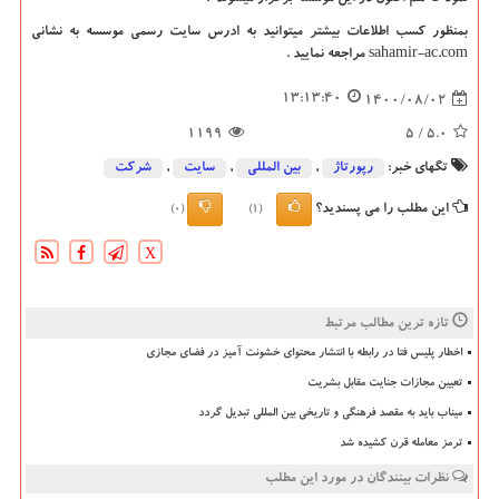
بمنظور کسب اطلاعات بیشتر میتوانید به ادرس سایت رسمی موسسه به نشانی
sahamir-ac.com
مراجعه نمایید .
13:13:40
1400/08/02
1199
/ 5
5.0
تگهای خبر:
رپورتاژ
,
بین المللی
,
سایت
,
شركت
این مطلب را می پسندید؟
(0)
(1)
X
تازه ترین مطالب مرتبط
اخطار پلیس فتا در رابطه با انتشار محتوای خشونت آمیز در فضای مجازی
تعیین مجازات جنایت مقابل بشریت
میناب باید به مقصد فرهنگی و تاریخی بین المللی تبدیل گردد
ترمز معامله قرن کشیده شد
نظرات بینندگان در مورد این مطلب