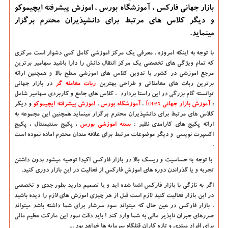
بازار جهانی فارکس ، آموزشگاه بورس ، اموزش پیشرفته ایچیموکو
و دیگر کلاس های مرتبط برای دانشپذیران محترم برگزار
مینماید.
با توجه به اینکه امروزه ، معرفی یک مرکز اموزشی کامل کمی دشوار است مرکزی
که تمام ویژگی های تخصصی یک مرکز انتقال دانش را دارا باشید سهامیر برترین
مرجع اموزشی در کشور با تدوین کلاس های اموزشی سطح بالا و همچنین ارائه
برترین ربات های معاملاتی و طراحی بهترین
ربات معامله گر
در بازار جهانی
توانسته گام بزرگی در این راستا بردارد ، کلاس های جامع و کاربردی سهامیر شامل
:
آموزش بازار جهانی
forex
،
آموزشگاه بورس
،
اموزش پیشرفته ایچیموکو
و دیگر
کلاس های مرتبط برای دانشپذیران محترم برگزار مینماید همچنین این مجموعه به
ارائه پکیج های کارامدی نظیر :
بسته اموزشی بورس
، پکیج سنتیمنتال ، پکیج
اکسپرت نویسی و دیگر موضوعات مرتبط برای علاقه مندان محترم اماده نموده است
.
با توجه به حساسیت و ریسک بالا در بازار فارکس اکیدا توصیه میشود بدون داشتن
تجربه و یا گذراندن دوره های اموزش فارکس از فعالیت در این بازار دوری کنید.
اگر به تازگی با بازار فارکس اشنا شده اید و یا تصمیم دارید بطور جدی و تخصصی
در این بازار فعالیت کنید لازم است قبل از هر چیزی اموزش های لازم را دیده باشید
، بازار فارکس در عین حال که میتواند سود سرشار برای شما داشته باشد میتواند
ضررهای جبران ناپذیر مالی به شما وارد کند ! باید دقت نمود این مارکت عظیم مالی
برای افراد مبتدی و تازه کاران قتلگاه سرمایه ها خواهد بود ...