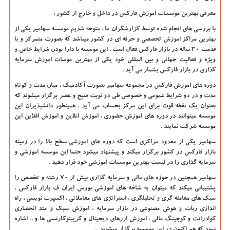
معرفی بهترین موسسات اموزش فارکس در داخل و خارج از کشور :
با بررسی های انجام شده توسط گزارشگران ما ، متوجه شدیم موسسه سهامیر یکی از
بهترین مراکز اموزش تخصصی و حرفه ای در کشور میباشد که بصورت متمرکز و با
قدمت 30 ساله در بازار فارکس فعال است . این موسسه با دارا بودن شرایط خاص و
ویژه و فعالیت جهانی و بین المللی خود یکی از بهترین موسات اموزش سرمایه
گذاری در بازار فارکس بشمار می آید .
دوره های اموزش فارکس در مجموعه سهامیر بصورت آکادمیک ، میان مدت و کوتاه
مدت و در دو شرایط عمومی و خصوصی طی دو نوبت صبح و عصر برگزار میشوند که
بعنوان یک نقطه قوت برای این مرکز بحساب می آید . همینطور دانشپذیران این
موسسه میتوانند در دوره های اموزش حضوری ، اموزش انلاین و اموزش افلاین این
موسسه شرکت نمایند .
سهامیر یکی از معدود مراکزی است که دوره های اموزشی سطح بالا را در زمینه
بازار فارکس در کشور برگزار میکند و پیشنهاد میشود حتما این موسسه اموزشی و
سرمایه گذاری را در لیست بهترین موسسات اموزشی خود قرار دهید .
سهامیر همچنین در حوزه های مالی و سرمایه گذاری بیش از 70 رشته و تخصص را
پشتیبانی میکند که میتوان به شاخه های اموزشی بورس ایران ف بازار فارکس ،
سبک های معامله گری و تحلیلگری ، استراتژی های معاملاتی ، اکسپرت نویسی ، راه
اندازی ربات و هوش مصنوعی در بازار سرمایه ، اموزش سبک و متد انحصاری
کوادرانت و کوچینگ مالی ، اموزش ارزهای دیجیتال و کریپتوکارنسی ها و .. اشاره
نمود که هم اکنون در این موسسه برگزار میشوند .