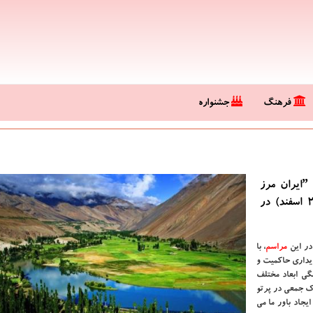
فرهنگ
جشنواره
راستابلاگ: مراسم اختتامیه سیزدهمین دوره طرح ملی ˮایران مرز
پرگهرˮ با محوریت شهر توریست امروز (دوشنبه ۲۰ اسفند) در
در این
مراسم
، با
پایداری حاكمیت و
گی ابعاد مختلف
ك جمعی در پرتو
جاد باور ما می