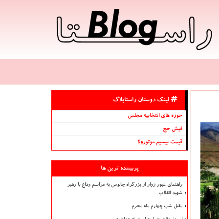
لینک دوستان راستابلاگ
حوزه های انتخابیه مجلس
فیش حج
قیمت بیسیم موتورولا
پربیننده ترین ها
راهنمای عبور زوار از بزرگراه چالوس به مراسم وداع با رهبر
شهید انقلاب
مقتل شب چهارم ماه محرم