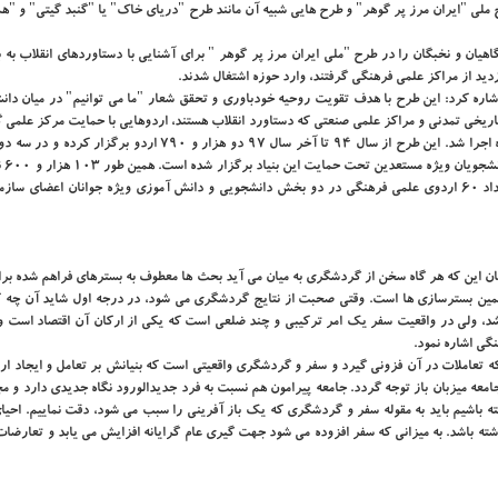
ملی "ایران مرز پر گوهر" و طرح هایی شبیه آن مانند طرح "دریای خاك" یا "گنبد گیتی" و "ه
ان و نخبگان را در طرح "ملی ایران مرز پر گوهر " برای آشنایی با دستاوردهای انقلاب به ب
زدید از مراكز علمی فرهنگی گرفتند، وارد حوزه اشتغال شدند.
شاره كرد: این طرح با هدف تقویت روحیه خودباوری و تحقق شعار "ما می توانیم" در میان دان
 تاریخی تمدنی و مراكز علمی صنعتی كه دستاورد انقلاب هستند، اردوهایی با حمایت مركز علم
دانشجویان و توسط معاونت های فرهنگی جهاد دانشگاهی طی ۱۴ دوره اجرا شد. این طرح از سال ۹۴ تا آخر سال ۹۷ دو هزار و ۷۹۰ 
مشاركت بنیاد 
داشته اند. علاوه بر این تعداد ۶۰ اردوی علمی فرهنگی در دو بخش دانشجویی و دانش آموزی ویژه جوانان اعضای سا
بیان این كه هر گاه سخن از گردشگری به میان می آید بحث ها معطوف به بسترهای فراهم شده برا
مین بسترسازی ها است. وقتی صحبت از نتایج گردشگری می شود، در درجه اول شاید آن چه ك
د، ولی در واقعیت سفر یك امر تركیبی و چند ضلعی است كه یكی از اركان آن اقتصاد است و
گی اشاره نمود.
تعاملات در آن فزونی گیرد و سفر و گردشگری واقعیتی است كه بنیانش بر تعامل و ایجاد ارتب
جامعه میزبان باز توجه گردد. جامعه پیرامون هم نسبت به فرد جدیدالورود نگاه جدیدی دارد و م
شته باشیم باید به مقوله سفر و گردشگری كه یك باز آفرینی را سبب می شود، دقت نماییم. احی
ه باشد. به میزانی كه سفر افزوده می شود جهت گیری عام گرایانه افزایش می یابد و تعارضات