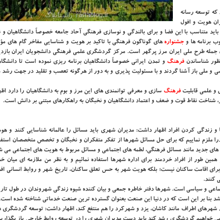
 كه توسعه رسانه
ان هویت و افول
ید متناسب با این فضا و برای بالندگی و نوسازی فرهنگی آحاد جامعه خصوصاً دانشگاهیان و 
ب برنامه ها و
جشنواره
های گوناگون فرهنگی با تاكید بر هویت و شناسایی مفاخر گام های مؤث
 جمله طرح ملی ایران مرز پرگهر است. مركز گردشگری علمی فرهنگی دانشجویان ایران بازدی
نظور شناساندن
فرهنگ
و تمدن ایرانی خصوصاً دانشگاهیان برنامه ریزی نموده است تا دانشگا
لمی و ملی باز آشنا گردند و با مسئولیت پذیری و به دور از هرگونه تعصب و تقلید در جهت رشد
ی و علمی قابلیت
فرهنگ
سازی و معرفی توانمندی های این مرز و بوم به دانشگاهیان را دارد اظ
، شناخت نقاط قوت و ضعف و اعتماد دانشگاهیان و نخبگان به راهكارهای مبتنی بر دانش است.
و زندگی كردن افراد اظهار داشت: مدیران شهری باید مسائل را عالمانه شناسایی كنند و هوشم
 ملزم نماییم كه برای حل مسائل شهرها از تفكر متفكران و نخبگان و تخصص متخصصان استفاده
ای جدید مانند مسائل فرهنگی، لطمه های اجتماعی و مسائل مربوط به هویت های اجتماعی می ش
 همین طور از افراد خردمند برای اداره شهرها استفاده نمائیم و به نظر من ملازمه ای میان خ
رای اقامت ساكنان نیست؛ بلكه هویت شهر به حس تعلق ساكنان، تاریخ شهر و روابط انسانی افر
 كنند.
ماعی و سیاسی است. شهرها دفتر خاطره جمعی و بیان كننده شیوه زندگی شهروندان در طول تاری
د بنا بر این است كه در دنیا این صنعت بعنوان گسترده ترین صنعت خدماتی شناخته شده است.
ند شهرهای اطراف مانند كاشان، یزد و شهركرد را هم منتفع كند، اظهار داشت: توسعه گردشگری 
ر می خواهیم گردشگری رشد كند باید دست مدیران شهری را در توسعه روابط خارجی باز بگذاریم