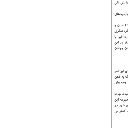
مایش ملی
ازدیدهای
شگاهیان و
ی گردشگری
اردو برگزار كرده و در سه دوره اخیر با
نخبگان ۱۷۳ اردوی علمی فرهنگی در بخش اساتید و دانشجویان ویژه مستعدین تحت حمایت این بنیاد برگزار شده است. همین طور ۱۰۳ هزار و ۶۰۰ نفر در این
زمان جوانان
ی این امر
ه به ذهن
 وجه های
اط نهاده
جموعه این
ای شهر در
 كمتر می