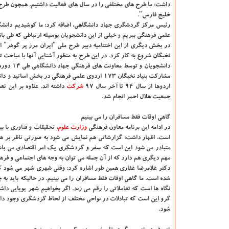
داشت: ما طرح های مختلفی را در سال های فعالیت داشتیم. همچون طرح 
خلیج فارس".
رئیس مركز گردشگری جهاد دانشگاهی، اضافه كرد: ما كوشیدیم دانشگاهی
علمی فرهنگی ببریم و خیلی از این دانشجویان بوسیله ارتباطی كه طی با
در بخش دیگری از این اختتامیه دبیر طرح ملی "ایران مرز پر گوهر" ا
نخبگان شروع به كار كرد. در این طرح به منظور آشنایی آنها با مباحث
اردوها از سال ۹۴ تا آخر سال ۹۷
شركت
جمعیت هلال احمر انجام شد.
گاهی اوقات فقط مسافران را می بینیم
در ادامه این برنامه معاون فرهنگی
وزارت علوم
، تحقیقات و فناوری با 
است، اظهار داشت: گزارشاتی هم نمایش می شود به صورتی ناظر بر ه
متبادر می شود این است كه سفر و گردشگری یك امر اقتصادی می باش
مهم دیگری هم دارد كه از آن جمله می توان به وجه های اجتماعی و فرهن
دكتر غلامرضا غفاری همین طور اشاره كرد: وقتی شهری شهر می شود كه 
شده است. ما گاهی اوقات فقط مسافران را می بینیم. در حالیكه باید به 
نگاه ها است كه تعاملاتی را رقم می زند. اگر بخواهیم شهر پویایی دا
گرو این است كه تبادلات در نواحی مختلف از لحاظ گردشگری وجود داشت
شود.