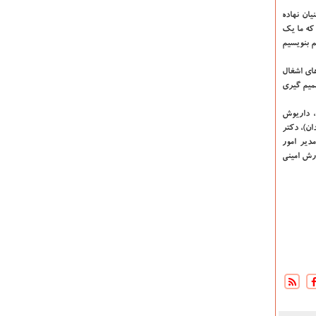
ان نهاده
 كه ما یك
 بنویسیم
های اشغال
صمیم گیری
، داریوش
ن)، دكتر
مدیر امور
رش امینی