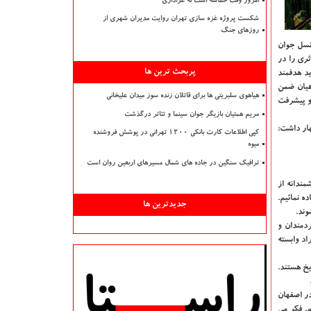
امروز وقت حماسه است نه عزاداری
شکست پروژه غزه سازی تهران روایت مدیران شهری از
روزهای جنگ
نسل جوان
ری را در
پربحث ترین ها
د هدفمند
هیان ضمن
هیاهوی سلبریتی ها برای قاتلان زنده سوز میدان علیخانی
 و پیشرفت
مریم همتیان بازیگر جوان سینما و تئاتر درگذشت
هار داشت:
کپی اطلاعات کارت بانکی ۱۲۰۰ تهرانی در پوشش فروشنده
میوه
ترافیک سنگین در جاده های شمال مسیرهای اربعین روان است
ندانه از
 نمائیم.
جدیدترین ها
وند.
ردمندان و
اد وابسته
خ هستند.
در اصفهان
. فكر می