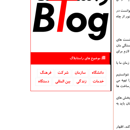
وانست در
ور از چاه
نشست های
ستگی مان
ازم برای
موضوع های راستابلاگ
ستم، آن زمان ما با
دانشگاه‌
سازمان
شركت
فرهنگ
ی گردشگری نتوانستیم
ا تهیه می
خدمات
زندگی
بین المللی
دستگاه
یرساخت ها
 به سراغ بخش های
ن باید به
د، اظهار