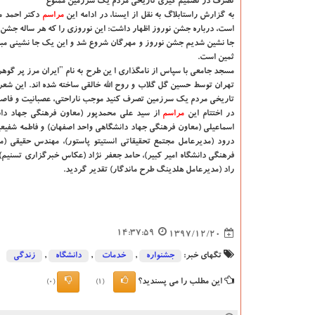
تصرف در تصمیم گیری تاریخی مردم یك سرزمین ممنوع
به گزارش راستابلاگ به نقل از ایسنا، در ادامه این
مراسم
دكتر احمد مس
است، درباره جشن نوروز اظهار داشت: این نوروزی را كه هر ساله جشن م
جا نشین شدیم جشن نوروز و مهرگان شروع شد و این یك جا نشینی مبد
ثمین است.
مسجد جامعی با سپاس از نامگذاری ا ین طرح به نام "ایران مرز پر گوه
تهران توسط حسین گل گلاب و روح الله خالقی ساخته شده اند. این شعر
تاریخی مردم یك سرزمین تصرف كنید موجب ناراحتی، عصبانیت و فاصله
در اختتام این
مراسم
از سید علی محمدپور (معاون فرهنگی جهاد دانش
اسماعیلی (معاون فرهنگی جهاد دانشگاهی واحد اصفهان) و فاطمه شفیع
درود (مدیرعامل مجتمع تحقیقاتی انستیتو پاستور)، مهندس حقیقی (معا
فرهنگی دانشگاه امیر كبیر)، حامد جعفر نژاد (عكاس خبرگزاری تسنیم
راد (مدیرعامل هلدینگ طرح ماندگار) تقدیر گردید.
14:37:59
1397/12/20
تگهای خبر:
جشنواره
,
خدمات
,
دانشگاه‌
,
زندگی
این مطلب را می پسندید؟
(0)
(1)