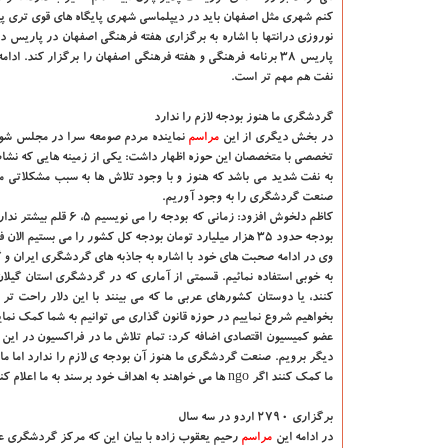
كنم شهری مثل اصفهان باید در دیپلماسی شهری پایگاه های قوی تری پید
نوروزی درانتها با اشاره به برگزاری هفته فرهنگی اصفهان در پاری
پاریس ۳۸ برنامه فرهنگی و هفته فرهنگی اصفهان را برگزار كن
نفت هم مهم تر است.
گردشگری ما هنوز بودجه لازم را ندارد
در بخش دیگری از این
مراسم
نماینده مردم صومعه سرا در مجلس شو
تخصصی با متخصصان این حوزه اظهار داشت: یكی از زمینه هایی كه نشاط
به نفت شدید می باشد كه هنوز و با وجود تلاش ها به سبب مشكلاتی م
صنعت گردشگری را به وجود آوریم.
بودجه حدود ۳۵ هزار میلیارد تومان بودجه كل كشور را می بستیم الان فقط ۳۰۰ هزار میلیارد تومان برای حقوق و دستمزد كنار گذاشته شده است.
به خوبی استفاده نمائیم. قسمتی از آماری كه در گردشگری استان گیلان
كنند، یا دوستان كشورهای عربی ما كه می بینند با این دلار راحت تر
بخواهیم شروع نماییم در حوزه قانون گذاری می توانیم به شما كمك نمای
دیگر برویم. صنعت گردشگری ما هنوز آن بودجه ی لازم را ندارد اما ما
ما كمك كنند اگر ngo ها می خواهند به اهداف خود برسند به ما اعلام كنند چه امكاناتی می خواهند و چه زیرساخت هایی نیاز دارند.
برگزاری ۲۷۹۰ اردو در سه سال
در ادامه این
مراسم
رحیم یعقوب زاده با بیان این كه مركز گردشگری عل