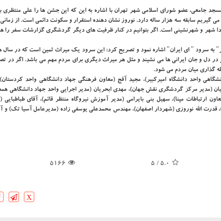
جد جامعی، عضو شورای اسلامی شهر تهران با اشاره به این كه این جشن ها را علی منتظری بنی
ی گیریم سابقه سه هزار ساله دارد. نوروز نشان دهنده استقرار و سكونت دائمی است. از زمانی
ا شهر و شهرنشینی است. اگر بتوانیم در كنار ظرفیت های دیگر گردشگری گزارشات سفر را هم
ر" به سرود " ای ایران" اشاره نمود و تصریح كرد: این سرود یك میراث ثمین است كه در سال 
 در دل و جان ایرانی ها می نشیند و مثل هر میراث دیگری برای مردم مهم می باشد. اگر در ت
 گذاری میان مردم می شود.
گاهی واحد دانشگاه امیركبیر)، مجید آقج (معاون فرهنگی جهاد دانشگاهی واحد كردستان)
یان (مدیر مركز گردشگری نقش جهان)، مهدی ابحریان (مدیر اجرایی واحد جهاد دانشگاهی همدا
ون ارتباطات مپنا)، سهیل بنی بایرامی (مدیر آموزش نیروگاه منتظر قائم)، آقای طباطبایی (
)، قدرت الله نوروزی (شهردار اصفهان)، مهندس محمدعلی یوسفی زاده (مدیرعامل آسیا تك) و آ
5166
/ 5
5.0
X