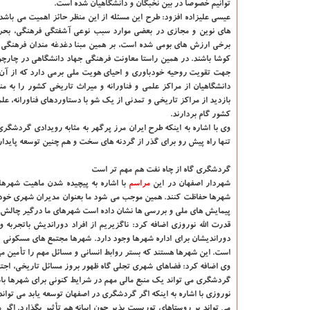
توانیم خصوصاً در بین نخبگان و دانشگاهیان شده است.
عیسی علیزاده افزود: طرح این مسئله از این منظر حائز اهمیت می باشد
های نوین و مجازی در بعضی موارد سبب نوعی آشفتگی فرهنگی، بحر
برخی ارزش های بومی شده است، بر همین مبنا دغدغه مندان فرهنگی با
كوشا باشند. در همین راستا معاونت فرهنگی جهاد دانشگاهی در چارچو
جهت تقویت روحیه خودباوری و احیای هویت ملی برمی دارد كه از آن
دانشگاهیان از مراكز علمی و فناورانه و میراث تاریخی كشور را به م
بازدید از مراكز تاریخی و تمدنی از یك شو با دستاوردهای فناورانه، ع
كشور گام بردارند.
وی با اشاره به اینكه طرح ایران مرز پرگهر به مثابه رویدادی گردشگر
تنها راه پیش رو برای گذر از گردنه های سخت و هم چنین توسعه پایدار
گردشگری گاه از چاه نفت هم مهم تر است
شهردار اصفهان در این
مراسم
با اشاره به پیچیده شدن ماهیت شهرها 
شهرها حفاظت كنند. همین موجب می شود ما بعنوان مدیران شهری خودرا
پیمایش های ملی و بررسی ها نشان داده است شهرهای ما درگیر چالش ه
قدرت الله نوروزی اضافه كرد: ناگزیریم از افراد دوراندیش باتجربه و
دوراندیشان برای اداره شهرها وجود دارد. شهرها مجتمع های مسكونی ب
است. این شهرها هستند كه بستر روابط انسانی و مسائل مهم را تأمین می
وی اضافه كرد: فضاهای شهری تجلی گاه ظهور بروز مسائل تاریخی، اجت
گردشگری می تواند یك منبع مالی مهم در شرایط كنونی برای شهرها باش
نوروزی با اشاره به اینكه اگر گردشگری در اصفهان توسعه یابد می توا
می تواند بر روستاهای توریست پذیر چون ابیانه هم تأثیر بگذارد. اگ