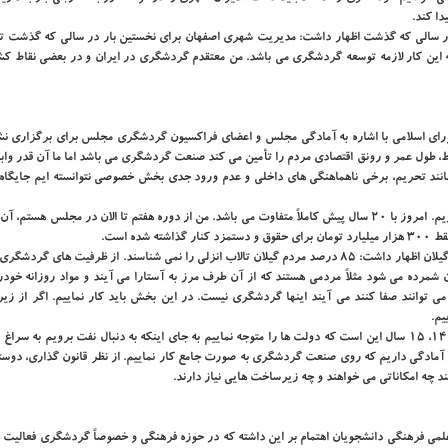
ا كند.
س در سالی كه گذشت اظهار داشت: مدیریت شهری اصفهان برای نخستین بار در سالی كه گذشت ت
د. ادامه این كار لازمه توسعه گردشگری می باشد. من معتقدم گردشگری در ایران و در بعضی نقاط كش
رای اسلامی با اشاره به آمادگی مجلس و اعضای فراكسیون گردشگری مجلس برای برگزاری 
، طول عمر و رونق اقتصادی مردم را تأمین می كند صنعت گردشگری می باشد اما ما آن قدر واب
انند تحریم، برخی ناهماهنگی های داخلی و عدم ورود جدی بخش خصوصی نتوانسته ایم جایگاه ل
كاظم دلخوش افزود: زمانی كه بودجه را می نویسیم ۵، ۶ قلم بیشتر نداریم. امروز با ۲۰ سال پیش كاملاً متفاوت می باشد. من از دوره هفتم تا الان در مجلس ه
وی در ادامه صحبت های خود با اشاره به جاذبه های گردشگری ایران و گیلان اظهار داشت: ۸۵ درصد مردم گیلان تالاب انزلی را نمی شناسند. از ظرفیت ها
 شمرده می شود مثلاً مردمی هستند كه از آن طرف مرز به آستارا می آیند و مواد روزانه خودر
 می توانند صفا كنند می آیند اینها گردشگری نیست. در این بخش باید كار نماییم. اگر از ز
یم.
عضو كمیسیون اقتصادی اضافه كرد: تمام تلاش ما در فراكسیون در این ۱۴، ۱۵ سال این است كه دولت ها را متوجه نماییم به جای اینكه به دنبال نفت برویم
 آمادگی داریم كه روی صنعت گردشگری به صورت جامع كار نماییم. از نظر قانون گذاری، دوستا
می فرهنگی دانشجویان اهتمام بر این داشته كه در حوزه فرهنگی و خصوصاً گردشگری فعالیت كن