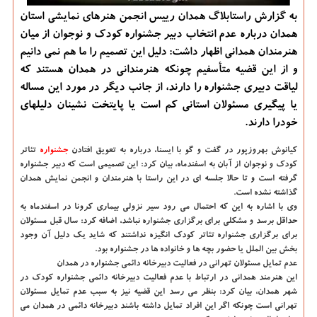
به گزارش راستابلاگ همدان رییس انجمن هنرهای نمایشی استان
همدان درباره عدم انتخاب دبیر جشنواره کودک و نوجوان از میان
هنرمندان همدانی اظهار داشت: دلیل این تصمیم را ما هم نمی دانیم
و از این قضیه متأسفیم چونکه هنرمندانی در همدان هستند که
لیاقت دبیری جشنواره را دارند، از جانب دیگر در مورد این مساله
یا پیگیری مسئولان استانی کم است یا پایتخت نشینان دلیلهای
خودرا دارند.
کیانوش بهروزپور در گفت و گو با ایسنا، درباره به تعویق افتادن
جشنواره
تئاتر
کودک و نوجوان از آبان به اسفندماه، بیان کرد: این تصمیمی است که دبیر جشنواره
گرفته است و تا حالا جلسه ای در این راستا با هنرمندان و انجمن نمایش همدان
گذاشته نشده است.
وی با اشاره به این که احتمال می رود سیر نزولی بیماری کرونا در اسفندماه به
حداقل برسد و مشکلی برای برگزاری جشنواره نباشد، اضافه کرد: سال قبل مسئولان
برای برگزاری جشنواره تئاتر کودک انگیزه نداشتند که شاید یک دلیل آن وجود
بخش بین الملل یا حضور بچه ها و خانواده ها در جشنواره بود.
عدم تمایل مسئولان تهرانی در فعالیت دبیرخانه دائمی جشنواره در همدان
این هنرمند همدانی در ارتباط با عدم فعالیت دبیرخانه دائمی جشنواره کودک در
شهر همدان، بیان کرد: بنظر می رسد این قضیه نیز به سبب عدم تمایل مسئولان
تهرانی است چونکه اگر این افراد تمایل داشته باشند دبیرخانه دائمی در همدان می