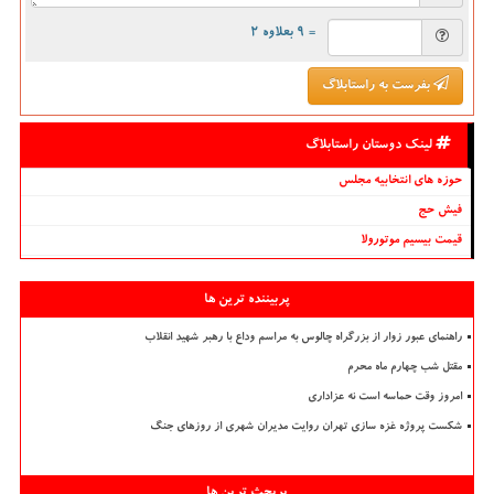
= ۹ بعلاوه ۲
بفرست به راستابلاگ
لینک دوستان راستابلاگ
حوزه های انتخابیه مجلس
فیش حج
قیمت بیسیم موتورولا
پربیننده ترین ها
راهنمای عبور زوار از بزرگراه چالوس به مراسم وداع با رهبر شهید انقلاب
مقتل شب چهارم ماه محرم
امروز وقت حماسه است نه عزاداری
شکست پروژه غزه سازی تهران روایت مدیران شهری از روزهای جنگ
پربحث ترین ها