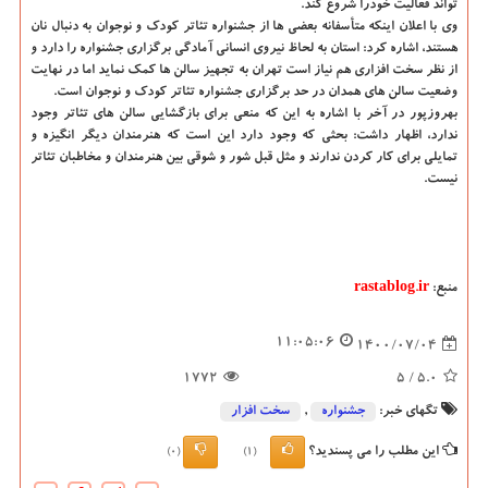
تواند فعالیت خودرا شروع کند.
وی با اعلان اینکه متأسفانه بعضی ها از جشنواره تئاتر کودک و نوجوان به دنبال نان
هستند، اشاره کرد: استان به لحاظ نیروی انسانی آمادگی برگزاری جشنواره را دارد و
از نظر سخت افزاری هم نیاز است تهران به تجهیز سالن ها کمک نماید اما در نهایت
وضعیت سالن های همدان در حد برگزاری جشنواره تئاتر کودک و نوجوان است.
بهروزپور در آخر با اشاره به این که منعی برای بازگشایی سالن های تئاتر وجود
ندارد، اظهار داشت: بحثی که وجود دارد این است که هنرمندان دیگر انگیزه و
تمایلی برای کار کردن ندارند و مثل قبل شور و شوقی بین هنرمندان و مخاطبان تئاتر
نیست.
منبع:
rastablog.ir
11:05:06
1400/07/04
1772
/ 5
5.0
تگهای خبر:
جشنواره
,
سخت افزار
این مطلب را می پسندید؟
(0)
(1)