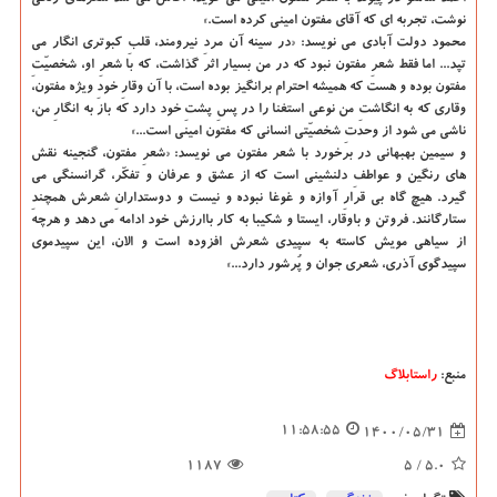
نوشت، تجربه ای که آقای مفتون امینی کرده است.»
محمود دولت آبادی می نویسد: «در سینه آن مردِ نیرومند، قلبِ کبوتری انگار می
تپد... اما فقط شعرِ مفتون نبود که در من بسیار اثر گذاشت، که با شعرِ او، شخصیّتِ
مفتون بوده و هست که همیشه احترام برانگیز بوده است، با آن وقارِ خودِ ویژه مفتون،
وقاری که به انگاشتِ من نوعی استغنا را در پسِ پشتِ خود دارد که باز به انگارِ من،
ناشی می شود از وحدتِ شخصیّتی انسانی که مفتون امینی است...»
و سیمین بهبهانی در برخورد با شعر مفتون می نویسد: «شعرِ مفتون، گنجینه نقش
های رنگین و عواطفِ دلنشینی است که از عشق و عرفان و تفکّر، گرانسنگی می
گیرد. هیچ گاه بی قرارِ آوازه و غوغا نبوده و نیست و دوستدارانِ شعرش همچندِ
ستارگانند. فروتن و باوقار، ایستا و شکیبا به کار باارزش خود ادامه می دهد و هرچه
از سیاهی مویش کاسته به سپیدی شعرش افزوده است و الان، این سپیدموی
سپیدگوی آذری، شعری جوان و پُرشور دارد...»
منبع:
راستابلاگ
11:58:55
1400/05/31
1187
/ 5
5.0