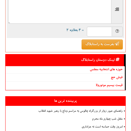
= ۴ بعلاوه ۲
بفرست به راستابلاگ
لینک دوستان راستابلاگ
حوزه های انتخابیه مجلس
فیش حج
قیمت بیسیم موتورولا
پربیننده ترین ها
راهنمای عبور زوار از بزرگراه چالوس به مراسم وداع با رهبر شهید انقلاب
مقتل شب چهارم ماه محرم
امروز وقت حماسه است نه عزاداری