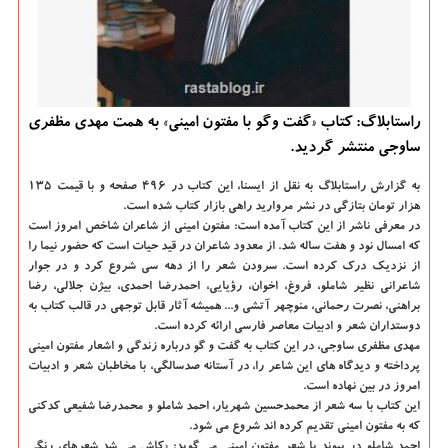
راستابلاگ: کتاب «گفت وگو با مفتون امینی» به همت مهدی مظفری
ساوجی منتشر گردید.
به گزارش راستابلاگ به نقل از ایسنا، این کتاب در ۴۹۶ صفحه و با قیمت ۱۳۵
هزار تومان بتازگی در نشر مروارید راهی بازار کتاب شده است.
در معرفی ناشر از این کتاب آمده است: مفتون امینی از شاعران شاخص امروز است
که امسال نود و هفت ساله شد. از معدود شاعران در قید حیات است که حضور نیما را
از نزدیک درک کرده است. سرودن شعر را از دهه سی شروع کرد و در جوار
شاعرانی نظیر شاملو، فروغ، اخوان، رؤیایی، احمدرضا احمدی، بیژن جلالی، رضا
براهنی، نصرت رحمانی، منوچهر آتشی و... همیشه آثار قابل توجهی در قالب کتاب به
دوستداران شعر و ادبیات معاصر فارسی ارائه کرده است.
مهدی مظفری ساوجی، در این کتاب به گفت و گو درباره زندگی و اشعار مفتون امینی
پرداخته و دیدگاه های این شاعر را، در آستانه صدسالگی، با مخاطبان شعر و ادبیات
امروز در بین نهاده است.
این کتاب با سه شعر از محمدحسین شهریار، احمد شاملو و محمدرضا شفیعی کدکنی
که به مفتون امینی تقدیم کرده اند شروع می شود.
احمد شاملو در پیوند با شعر مفتون امینی می گوید: «کاش می شد شعرهای رنگی