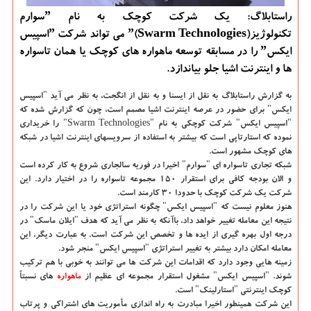
راستابلاگ: یک شرکت کوچک به نام ˮسوارم
تکنولوژیزˮ(Swarm Technologies) می تواند شرکت ˮاسپیس
ایکسˮ را در مسابقه توسعه ماهواره های کوچک یا همان تاسواره
ها و اینترنت اشیا جلو بیاندازد.
به گزارش راستابلاگ به نقل از ایسنا و به نقل از انگجت،
به نظر می آید "اسپیس
ایکس" برای حضور در عرصه اینترنت اشیا مصمم است، چون که گزارش شده که
"اسپیس ایکس" شرکت کوچکی به نام "Swarm Technologies" را خریداری
نموده که استارتاپی است که بیشتر به استفاده از سرویسهای اینترنت اشیا در شبکه
های کوچک مشهور است.
شبکه تجاری تاسواره ای "سوارم" اخیرا در فوریه سالجاری شروع به کار کرده است
و الان بودجه کافی برای استقرار ۱۵۰ مجموعه تاسواره را در اختیار دارد. این
شرکت یک شرکت کوچک با حدودا ۳۰ کارمند است.
هنوز معلوم نیست که "اسپیس ایکس" چگونه استراتژی خود یا این شرکت را در
نتیجه این معامله تغییر خواهد داد، باآنکه به نظر می آید که هدف "ایلان ماسک" در
درجه اول بهره گیری از ایده ها و تخصص این شرکت است. به عبارت دیگر، این
معامله امکان دارد بیشتر به تغییر استراتژی "اسپیس ایکس" منجر شود.
زمینه هایی وجود دارد که اقدامات این شرکت ها می توانند به خوبی با هم ترکیب
شوند. "اسپیس ایکس" مشغول استقرار مجموعه ای عظیم از
ماهواره
های نسبتاً
کوچک اینترنتی "استارلینک" است.
این شرکت همینطور اخیرا مبادرت به راه اندازی مأموریت های اشتراکی و پرتاب