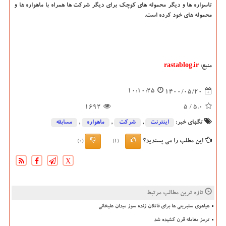
تاسواره ها و دیگر محموله های کوچک برای دیگر شرکت ها همراه با ماهواره ها و
محموله های خود کرده است.
منبع:
rastablog.ir
10:10:25
1400/05/20
1692
/ 5
5.0
تگهای خبر:
اینترنت
,
شركت
,
ماهواره
,
مسابقه
این مطلب را می پسندید؟
(0)
(1)
X
تازه ترین مطالب مرتبط
هیاهوی سلبریتی ها برای قاتلان زنده سوز میدان علیخانی
ترمز معامله قرن کشیده شد