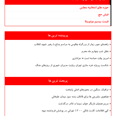
حوزه های انتخابیه مجلس
فیش حج
قیمت بیسیم موتورولا
پربیننده ترین ها
راهنمای عبور زوار از بزرگراه چالوس به مراسم وداع با رهبر شهید انقلاب
مقتل شب چهارم ماه محرم
امروز وقت حماسه است نه عزاداری
شکست پروژه غزه سازی تهران روایت مدیران شهری از روزهای جنگ
پربحث ترین ها
ترافیک سنگین در محورهای اصلی پایتخت
هیاهوی سلبریتی ها برای قاتلان زنده سوز میدان علیخانی
مریم همتیان بازیگر جوان سینما و تئاتر درگذشت
کپی اطلاعات کارت بانکی ۱۲۰۰ تهرانی در پوشش فروشنده میوه