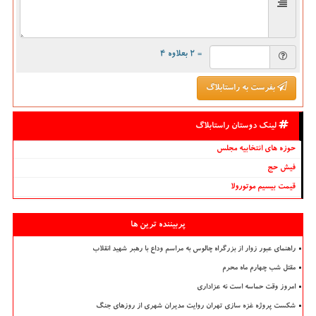
= ۲ بعلاوه ۴
بفرست به راستابلاگ
لینک دوستان راستابلاگ
حوزه های انتخابیه مجلس
فیش حج
قیمت بیسیم موتورولا
پربیننده ترین ها
راهنمای عبور زوار از بزرگراه چالوس به مراسم وداع با رهبر شهید انقلاب
مقتل شب چهارم ماه محرم
امروز وقت حماسه است نه عزاداری
شکست پروژه غزه سازی تهران روایت مدیران شهری از روزهای جنگ