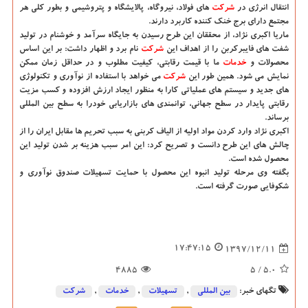
انتقال انرژی در
شركت
های فولاد، نیروگاه، پالایشگاه و پتروشیمی و بطور كلی هر
مجتمع دارای برج خنك كننده كاربرد دارند.
ماریا اكبری نژاد، از محققان این طرح رسیدن به جایگاه سرآمد و خوشنام در تولید
شفت های فایبركربن را از اهداف این
شركت
نام برد و اظهار داشت: بر این اساس
محصولات و
خدمات
ما با قیمت رقابتی، كیفیت مطلوب و در حداقل زمان ممكن
نمایش می شود. همین طور این
شركت
می خواهد با استفاده از نوآوری و تكنولوژی
های جدید و سیستم های عملیاتی كارا به منظور ایجاد ارزش افزوده و كسب مزیت
رقابتی پایدار در سطح جهانی، توانمندی های بازاریابی خودرا به سطح بین المللی
برساند.
اكبری نژاد وارد كردن مواد اولیه از الیاف كربنی به سبب تحریم ها مقابل ایران را از
چالش های این طرح دانست و تصریح كرد: این امر سبب هزینه بر شدن تولید این
محصول شده است.
بگفته وی مرحله تولید انبوه این محصول با حمایت تسهیلات صندوق نوآوری و
شكوفایی صورت گرفته است.
17:47:15
1397/12/11
4885
/ 5
5.0
تگهای خبر:
بین المللی
,
تسهیلات
,
خدمات
,
شركت