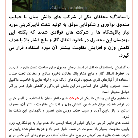
راستابلاگ: محققان یكی از شركت های دانش بنیان با حمایت
صندوق نوآوری و شكوفایی موفق به تولید شفت فایبركربنی مورد
نیاز پالایشگاه ها و شركت های فولادی شدند كه بگفته این
مهندسان این محصول در خطوط انتقال گاز و مایع فشار بالا با هدف
كاهش وزن و افزایش مقاومت بیشتر آن مورد استفاده قرار می
گیرد.
به گزارش راستابلاگ به نقل از ایسنا
روش معمول برای ساخت شفت های با كاربرد
در خطوط انتقال گاز و مایع فشار بالا، مخازن ذخیره سازی و مخازن تحت فشار،
استفاده از آلیاژهای فلزی همچون فولادهای زنگ نزن و لوله هایی با خاصیت داكتیل
است. همچون چالش های اساسی در این بخش خوردگی و كاهش طول عمر بر اثر
عوامل محیطی است.
به منظور رفع این چالش ها یكی از
شركت
های دانش بنیان با استفاده از فایبر كربن
در تولید شفت، موفق شد ضمن كاهش وزن و افزایش مقاومت بیشتر آن، مصرف
انرژی را باز پایین آورد و سبب حذف روش های تعمیر و نگهداری این شفت ها
شود.
شفت های فایبر كربنی مزایای خیلی از جمله ایمنی بالا، عدم نیاز به جوشكاری، وزن
پایین، مقاومت بسیار بالا، سهولت در نصب، طول عمر بالا و هزینه تمام شده پایین تر
دارند. شفت های فایبر كربنی در برج های خنك كننده در موتورهای گیربكس برای