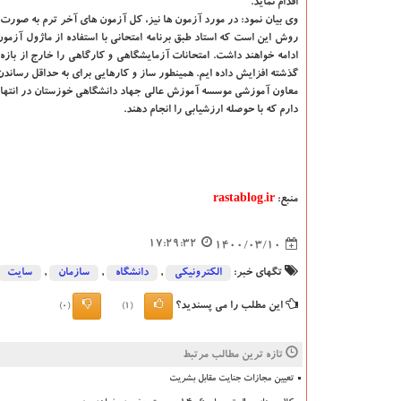
اقدام نماید.
وی بیان نمود: در مورد آزمون ها نیز، کل آزمون های آخر ترم به صورت
گذشته افزایش داده ایم. همینطور ساز و کارهایی برای به حداقل رساند
معاون آموزشی موسسه آموزش عالی جهاد دانشگاهی خوزستان در انتها خاط
دارم که با حوصله ارزشیابی را انجام دهند.
منبع:
rastablog.ir
17:29:32
1400/03/10
تگهای خبر:
الكترونیكی
,
دانشگاه‌
,
سازمان
,
سایت
این مطلب را می پسندید؟
(0)
(1)
تازه ترین مطالب مرتبط
تعیین مجازات جنایت مقابل بشریت