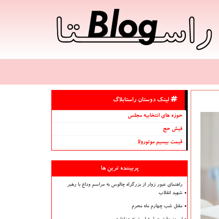
لینک دوستان راستابلاگ
حوزه های انتخابیه مجلس
فیش حج
قیمت بیسیم موتورولا
پربیننده ترین ها
راهنمای عبور زوار از بزرگراه چالوس به مراسم وداع با رهبر
شهید انقلاب
مقتل شب چهارم ماه محرم