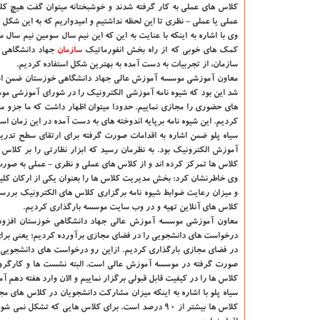
کلاس های عملی به کار گرفته شدند و خوشبختانه میتوان گفت هیچ کل
عملی یا عملی - نظری تا این لحظه نداشتیم و امیدواریم که به این شکل اد
وی با اشاره به اینکه با عنایت به این که این نیم سال سومین نیم سا
کمک های خوبی که از راه بخش انفورماتیک
سازمان
جهاد دانشگاهی 
سازمان، از تجربیات به دست آمده به بهترین شکل استفاده کردیم.
معاون آموزشی موسسه آموزش عالی جهاد دانشگاهی خوزستان ضمن اشاره
شد این بود که شیوه نامه آموزشی الکترونیک را در شورای آموزشی مو
های حضوری را مجازی نماییم. حدودا میتوان اظهار داشت که ما جزو م
کردیم. این شیوه نامه برپایه اندوخته های به دست آمده در این زمان اس
سیاه پلو ضمن اشاره به اقدامات صورت گرفته برای ارتقای سطح تدری
آموزش الکترونیک بود. به نظرمان رسید که ابزار نظارتی را بر کل
کلاس ها تمرکز کرده اند و از کلاس های عملی و نظری - عملی به صور
وی خاطرنشان کرد: بخش مدیریت کلاس ها را بعنوان یکی از ارکان کلی
و میزان رعایت ضوابط شیوه نامه برگزاری کلاس های الکترونیک بررسی
کلاس های آنلاین تهیه و در وب سایت موسسه بارگذاری کردیم.
معاون آموزشی موسسه آموزش عالی جهاد دانشگاهی خوزستان افزود:
درخواست های دانشجویی را در فضای مجازی برآورده کردیم؛ یعنی بر
در فضای مجازی بارگذاری کردیم. ازاین رو درخواست های دانشجویی ب
صورت گرفته در موسسه آموزش عالی است. البته نشست ها و کارگروه 
کلاس ها را در کیفیت قابل قبولی برگزار نماییم و الان وارد هفته دهم 
کلاس ها بیشتر از ۹۰ درصد است. برای کلاس هایی که ت