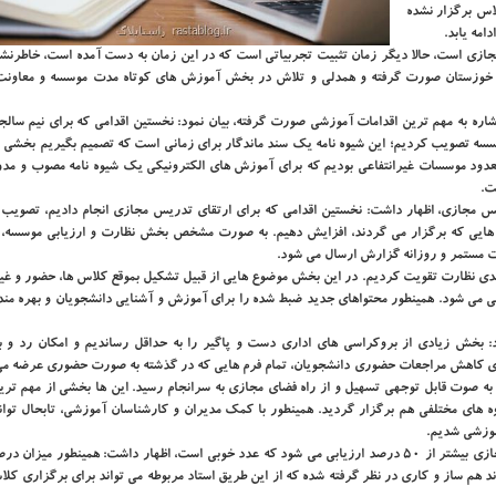
اس برگزار نشده
امه یابد.
ل مجازی است، حالا دیگر زمان تثبیت تجربیاتی است که در این زمان به دست آمده است، خاطرنشا
خوزستان صورت گرفته و همدلی و تلاش در بخش آموزش های کوتاه مدت موسسه و معاون
 به مهم ترین اقدامات آموزشی صورت گرفته، بیان نمود: نخستین اقدامی که برای نیم سالجا
سسه تصویب کردیم؛ این شیوه نامه یک سند ماندگار برای زمانی است که تصمیم بگیریم بخشی 
عدود موسسات غیرانتفاعی بودیم که برای آموزش های الکترونیکی یک شیوه نامه مصوب و مدون
ت.
س مجازی، اظهار داشت: نخستین اقدامی که برای ارتقای تدریس مجازی انجام دادیم، تصویب ش
اس هایی که برگزار می گردند، افزایش دهیم. به صورت مشخص بخش نظارت و ارزیابی موسسه، 
ت مستمر و روزانه گزارش ارسال می شود.
دی نظارت تقویت کردیم. در این بخش موضوع هایی از قبیل تشکیل بموقع کلاس ها، حضور و غیا
 می شود. همینطور محتواهای جدید ضبط شده را برای آموزش و آشنایی دانشجویان و بهره مندی
 بخش زیادی از بروکراسی های اداری دست و پاگیر را به حداقل رساندیم و امکان رد و 
ای کاهش مراجعات حضوری دانشجویان، تمام فرم هایی که در گذشته به صورت حضوری عرضه می 
ه صوت قابل توجهی تسهیل و از راه فضای مجازی به سرانجام رسید. این ها بخشی از مهم تری
های مختلفی هم برگزار گردید. همینطور با کمک مدیران و کارشناسان آموزشی، تابحال توان
آموزشی شدیم.
سیاه پلو با اشاره به اینکه میزان مشارکت دانشجویان در کلاس های مجازی بیشتر از ۵۰ درصد ارزیابی می شود که عدد خوبی است، اظهار داشت: همینطور
شکل نمی شوند هم ساز و کاری در نظر گرفته شده که از این طریق استاد مربوطه می تواند برای برگزاری ک