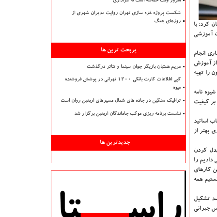
امروز وقت حماسه است نه عزاداری
شکست پروژه غزه سازی تهران روایت مدیران شهری از
روزهای جنگ
ن کرد: با
ت آموزشی
پربحث ترین ها
ری انجام
از آموزش
مریم همتیان بازیگر جوان سینما و تئاتر درگذشت
 را تهیه
کپی اطلاعات کارت بانکی ۱۲۰۰ تهرانی در پوشش فروشنده
میوه
یوه نامه
ترافیک سنگین در جاده های شمال مسیرهای اربعین روان است
بر کیفیت
نشست برنامه ریزی موکب جاماندگان اربعین برگزار شد
ب اساتید
 بهتر از
جدیدترین ها
بدل کردن
دادیم را
ن کارهای
ستیم همه
 میزان درصد تشکیل
لاس جبرانی