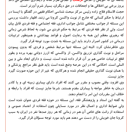
جامعه ای که خویش را مدعی
فرهنگ
و تمدنی هزار ساله و دینداری اسلامی می داند
بروز برخی بی اخلاقی ها و اجحافات در حق دیگران، بسیار شرم آورتر است.
حجت الاسلام فلاح زاده رئیس مرکز مبحث شناسی احکام فقهی در گفتگو با ایسنا در
ارتباط با حکم کسانی که خارج از نوبت واکسن کرونا می زنند، اظهار داشت: بررسی
این مسئله از جوانب مختلفی شامل جوانب اداری، فقه اجتماعی و فقه فردی قابل بیان
است. ولی از نظر فقه فردی که مرتبط به حکم فردی می شود، به لحاظ شرعی زمانی
که رهبری معظم این همه به رعایت اصول و قواعد بهداشتی و همینطور ترتیبات
درمانی در کشور اصرار دارند باید این مسئله به شدت مورد توجه قرار گیرد.
وی خاطرنشان کرد: البته این مسئله تنها مرتبط شخص و فردی که بدون پیمودن
مراحل و نوبت گذاری تزریق واکسن، از واکسنی که ازرز دولتی بهره برده و بطور
قطع ترتیبات خاصی هم بر آن قرار داده شده است، نیست و دارای ابعاد ملی و بین
الملی است. احکامی که در این عرصه وضع شده است باید طبق نظر مراجع پزشکی و
با همان نوبت گذاری حقیقی انجام شده و هرکاری که غیر از این حوزه صورت گیرد
جایز نیست.
وی افزود: وقتی مصوب و مقرر می کنند که افراد دارای بیماری زمینه ای و یا کادر
درمان به خاطر مواجه با بیماران مقدم هستند، شرعا جایز نیست که افراد با رابطه و
خلاف این مقررات این امر را انجام دهند.
به گفته این استاد و پژوهشگر فقه، این مسئله در حوزه فقه فردی عنوان شده است
ولی ضوابط اداری و اعمال نظر در مورد مسایلی چون استفاده از اعتماد عمومی و
استفاده از رانت های خاص آن هم در زمانی که هر روز صدها نفر در ایران به سبب
کرونا جان خویش را از دست می دهند هم باید مورد توجه مسؤلان قرار گیرد.