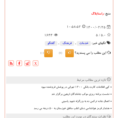
منبع:
راستابلاگ
10:58:52
1400/02/25
1644
/ 5
5.0
تگهای خبر:
خدمات
,
فرهنگ
,
گفتگو
این مطلب را می پسندید؟
(0)
(1)
X
تازه ترین مطالب مرتبط
کپی اطلاعات کارت بانکی ۱۲۰۰ تهرانی در پوشش فروشنده میوه
نشست برنامه ریزی موکب جاماندگان اربعین برگزار شد
اتصال جاده ترکمن ده به بزرگراه شهید یاسینی
هشدار قرمز هواشناسی دمای اغلب مناطق خوزستان به ۵۰ درجه می رسد
نظرات بینندگان در مورد این مطلب