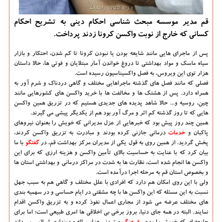
قم مدیر موسسه مبحث شناسی احکام دینی به تشریح احکام
کسانی که خارج از نوبت واکسن کرونا زدند پرداخت.
پس از ماجرای هایی مانند شایعه بودن یا نبودن کرونا تا کم شدن، احتکار و بازار
سیاه ماسک و مواد بهداشتی تا دروغ خواندن آمار مبتلایان و فوتی ها، حالا داستان
هزار توی این ویروس، به فصل واکسیناسیون رسیده است.
فصلی که مانند فصل های گذشته ماجراهایی مختلف و گاهی دردناک و شرم آور به
همراه دارد. پس از هشتک ها و مخالفت ها با خرید واکسن های کشورهایی مانند
چین، روسیه و... حالا شاهد پدیده های جدیدی هستیم که در تزریق همین واکسن
هایی که تا روز گذشته کم اثر و مرگ آور بود هم از یکدیگر پیشی می گیرند.
همین چند روز پیش بود که خبرهایی از عزل مدیرانی که خویش را بعنوان نیروهای
پاکبان و
خدمات
درمانی جازنی کرده بودند و مبادرت به تزریق واکسن کردند،
پخش گردید. از همین روی به قول یکی از مدیران مرکز بهداشت قم، در
گفتگو
با ما
بیان کرد که با عنایت به حساسیت بالای تأمین واکسن و هزینه ارزی که برای این
واکسن ها انجام شده است، نظارت ها به شدت در مراکز درمانی و بهداشتی استان ها
و بخصوص استان قم به مرحله اجرا درآمده است.
ولی با این روی امکان هم دارد که افرادی با علل مختلف و گاهی هم به سبب جهل
نسبت به این مسئله که این واکسن ها با چه مشقتی در ایام حساسی و در سهمیه بندی
های مختلف عرضه می شود از مجاری اعمال نفوذ کرده و به تزریق واکسن اقدام
نمایند. البته در همه جای دنیا، بروز برخی بی اخلاقی ها امری طبیعی است؛ اما برای