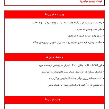
قیمت بیسیم موتورولا
پربیننده ترین ها
راهنمای عبور زوار از بزرگراه چالوس به مراسم وداع با رهبر شهید انقلاب
مقتل شب چهارم ماه محرم
امروز وقت حماسه است نه عزاداری
شکست پروژه غزه سازی تهران روایت مدیران شهری از روزهای جنگ
پربحث ترین ها
کپی اطلاعات کارت بانکی ۱۲۰۰ تهرانی در پوشش فروشنده میوه
ترافیک سنگین در جاده های شمال مسیرهای اربعین روان است
نشست برنامه ریزی موکب جاماندگان اربعین برگزار شد
گردهمایی نازی آبادی ها برای اکبر عبدی به همراه عکس
جدیدترین ها