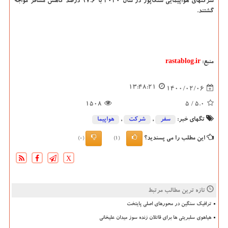
شرکتهای هواپیمایی سنگاپور در سال ۲۰۲۰ با ۹۷.۶ درصد کاهش مسافر مواجه
گشتند.
منبع:
rastablog.ir
13:48:21
1400/02/06
1508
/ 5
5.0
تگهای خبر:
سفر
,
شركت
,
هواپیما
این مطلب را می پسندید؟
(0)
(1)
X
تازه ترین مطالب مرتبط
ترافیک سنگین در محورهای اصلی پایتخت
هیاهوی سلبریتی ها برای قاتلان زنده سوز میدان علیخانی