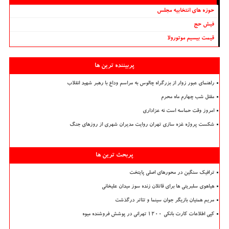
حوزه های انتخابیه مجلس
فیش حج
قیمت بیسیم موتورولا
پربیننده ترین ها
راهنمای عبور زوار از بزرگراه چالوس به مراسم وداع با رهبر شهید انقلاب
مقتل شب چهارم ماه محرم
امروز وقت حماسه است نه عزاداری
شکست پروژه غزه سازی تهران روایت مدیران شهری از روزهای جنگ
پربحث ترین ها
ترافیک سنگین در محورهای اصلی پایتخت
هیاهوی سلبریتی ها برای قاتلان زنده سوز میدان علیخانی
مریم همتیان بازیگر جوان سینما و تئاتر درگذشت
کپی اطلاعات کارت بانکی ۱۲۰۰ تهرانی در پوشش فروشنده میوه