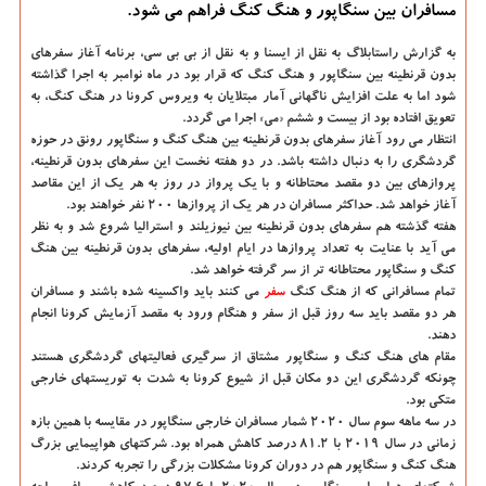
مسافران بین سنگاپور و هنگ کنگ فراهم می شود.
به گزارش راستابلاگ به نقل از ایسنا و به نقل از بی بی سی، برنامه آغاز سفرهای
بدون قرنطینه بین سنگاپور و هنگ کنگ که قرار بود در ماه نوامبر به اجرا گذاشته
شود اما به علت افزایش ناگهانی آمار مبتلایان به ویروس کرونا در هنگ کنگ، به
تعویق افتاده بود از بیست و ششم «می» اجرا می گردد.
انتظار می رود آغاز سفرهای بدون قرنطینه بین هنگ کنگ و سنگاپور رونق در حوزه
گردشگری را به دنبال داشته باشد. در دو هفته نخست این سفرهای بدون قرنطینه،
پروازهای بین دو مقصد محتاطانه و با یک پرواز در روز به هر یک از این مقاصد
آغاز خواهد شد. حداکثر مسافران در هر یک از پروازها ۲۰۰ نفر خواهند بود.
هفته گذشته هم سفرهای بدون قرنطینه بین نیوزیلند و استرالیا شروع شد و به نظر
می آید با عنایت به تعداد پروازها در ایام اولیه، سفرهای بدون قرنطینه بین هنگ
کنگ و سنگاپور محتاطانه تر از سر گرفته خواهد شد.
تمام مسافرانی که از هنگ کنگ
سفر
می کنند باید واکسینه شده باشند و مسافران
هر دو مقصد باید سه روز قبل از سفر و هنگام ورود به مقصد آزمایش کرونا انجام
دهند.
مقام های هنگ کنگ و سنگاپور مشتاق از سرگیری فعالیتهای گردشگری هستند
چونکه گردشگری این دو مکان قبل از شیوع کرونا به شدت به توریستهای خارجی
متکی بود.
در سه ماهه سوم سال ۲۰۲۰ شمار مسافران خارجی سنگاپور در مقایسه با همین بازه
زمانی در سال ۲۰۱۹ با ۸۱.۲ درصد کاهش همراه بود. شرکتهای هواپیمایی بزرگ
هنگ کنگ و سنگاپور هم در دوران کرونا مشکلات بزرگی را تجربه کردند.