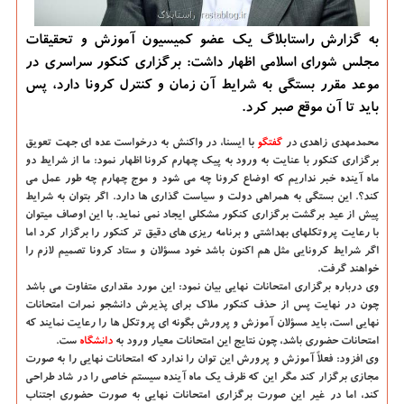
به گزارش راستابلاگ یک عضو کمیسیون آموزش و تحقیقات
مجلس شورای اسلامی اظهار داشت: برگزاری کنکور سراسری در
موعد مقرر بستگی به شرایط آن زمان و کنترل کرونا دارد، پس
باید تا آن موقع صبر کرد.
محمدمهدی زاهدی در
گفتگو
با ایسنا، در واکنش به درخواست عده ای جهت تعویق
برگزاری کنکور با عنایت به ورود به پیک چهارم کرونا اظهار نمود: ما از شرایط دو
ماه آینده خبر نداریم که اوضاع کرونا چه می شود و موج چهارم چه طور عمل می
کند؟. این بستگی به همراهی دولت و سیاست گذاری ها دارد. اگر بتوان به شرایط
پیش از عید برگشت برگزاری کنکور مشکلی ایجاد نمی نماید. با این اوصاف میتوان
با رعایت پروتکلهای بهداشتی و برنامه ریزی های دقیق تر کنکور را برگزار کرد اما
اگر شرایط کرونایی مثل هم اکنون باشد خود مسؤلان و ستاد کرونا تصمیم لازم را
خواهند گرفت.
وی درباره برگزاری امتحانات نهایی بیان نمود: این مورد مقداری متفاوت می باشد
چون در نهایت پس از حذف کنکور ملاک برای پذیرش دانشجو نمرات امتحانات
نهایی است، باید مسؤلان آموزش و پرورش بگونه ای پروتکل ها را رعایت نمایند که
امتحانات حضوری باشد، چون نتایج این امتحانات معیار ورود به
دانشگاه‌
ست.
وی افزود: فعلاً آموزش و پرورش این توان را ندارد که امتحانات نهایی را به صورت
مجازی برگزار کند مگر این که ظرف یک ماه آینده سیستم خاصی را در شاد طراحی
کند، اما در غیر این صورت برگزاری امتحانات نهایی به صورت حضوری اجتناب