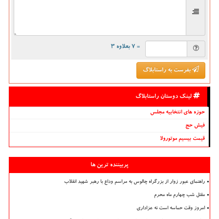
= ۷ بعلاوه ۳
بفرست به راستابلاگ
لینک دوستان راستابلاگ
حوزه های انتخابیه مجلس
فیش حج
قیمت بیسیم موتورولا
پربیننده ترین ها
راهنمای عبور زوار از بزرگراه چالوس به مراسم وداع با رهبر شهید انقلاب
مقتل شب چهارم ماه محرم
امروز وقت حماسه است نه عزاداری