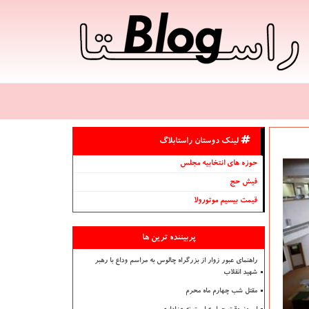
لینک دوستان راستابلاگ
حوزه های انتخابیه مجلس
فیش حج
قیمت بیسیم موتورولا
پربیننده ترین ها
راهنمای عبور زوار از بزرگراه چالوس به مراسم وداع با رهبر
شهید انقلاب
مقتل شب چهارم ماه محرم