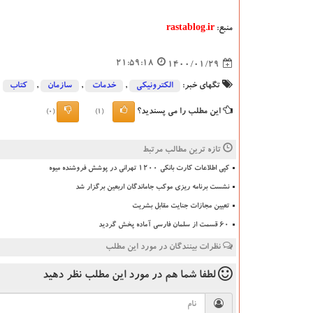
منبع:
rastablog.ir
21:59:18
1400/01/29
تگهای خبر:
الكترونیكی
,
خدمات
,
سازمان
,
كتاب
این مطلب را می پسندید؟
(0)
(1)
تازه ترین مطالب مرتبط
کپی اطلاعات کارت بانکی ۱۲۰۰ تهرانی در پوشش فروشنده میوه
نشست برنامه ریزی موکب جاماندگان اربعین برگزار شد
تعیین مجازات جنایت مقابل بشریت
۶۰ قسمت از سلمان فارسی آماده پخش گردید
نظرات بینندگان در مورد این مطلب
لطفا شما هم
در مورد این مطلب
نظر دهید