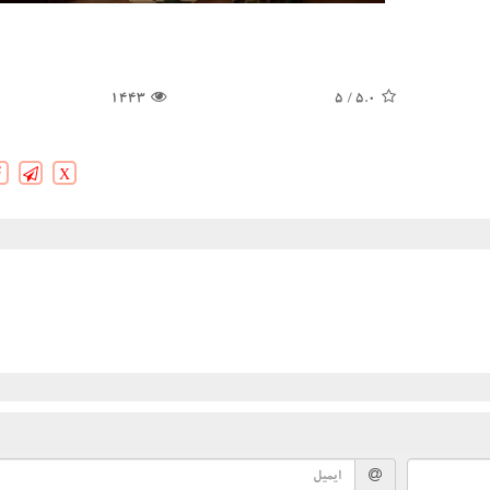
1443
/ 5
5.0
X