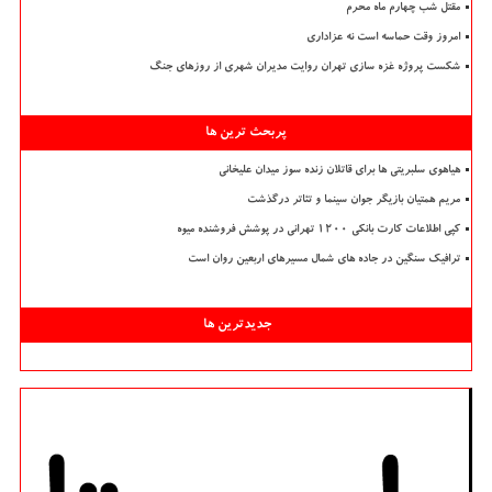
مقتل شب چهارم ماه محرم
امروز وقت حماسه است نه عزاداری
شکست پروژه غزه سازی تهران روایت مدیران شهری از روزهای جنگ
پربحث ترین ها
هیاهوی سلبریتی ها برای قاتلان زنده سوز میدان علیخانی
مریم همتیان بازیگر جوان سینما و تئاتر درگذشت
کپی اطلاعات کارت بانکی ۱۲۰۰ تهرانی در پوشش فروشنده میوه
ترافیک سنگین در جاده های شمال مسیرهای اربعین روان است
جدیدترین ها