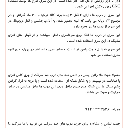
دور تا دور روکش ام دی اف کار شده است. در این سری طرح ها توسط دستگاه
CNC
روی روکش اجرا می شود .
این سری از درب ها دارای 2 قفل 3 زبانه برند کاله ترکیه با 60 ماه گارانتی و در
مجموع 13 زبانه می باشد که البته تجهیز شدن به آلارم، چشمی و قفل دیجیتال در
این سری از درب ها نیز وجود دارد.
این سری از درب ها فاقد ورق سرتاسری داخلی میباشند و از قوطی های فلزی
مشبک در این سری استفاده شده است .
این سری به دلیل قیمت پایین تر نسبت به سایر سری ها ،بیشتر در پروژه های انبوه
سازی استفاده می شود
معمولا جهت بالا رفتن ایمنی در داخل همه مدل درب ضد سرقت از ورق کامل فلزی
با ضخامت دو میلیمتر و به شکل شبکه ای استفاده شده است و با توجه به قرار گرفتن
پشم سنگ ما بین شبکه های فلزی داخل درب این درب ها عایق مناسبی در برابر
حرارت و صوت می باشند .
همراه : 3536 123 912
جهت تماس و مشاوره برای خرید درب های ضد سرقت می توانید با ما شرکت ما