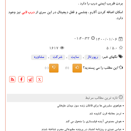
بردن ظریب ایمنی درب را دارد .
امکان اضافه کردن آلارم ، چشمی و قفل دیجیتال در این سری از
درب لابی
نیز وجود
دارد.
01:40:32
1400/01/06
1617
/ 5
5.0
تگهای خبر:
رپورتاژ
,
سایت
,
شركت
,
مشاوره
این مطلب را می پسندید؟
(0)
(1)
X
تازه ترین مطالب مرتبط
هیاهوی سلبریتی ها برای قاتلان زنده سوز میدان علیخانی
ترمز معامله قرن کشیده شد
هوش مصنوعی آینده فیلمسازی را متحول می کند
عباس عبدی و روزنامه اعتماد در پرونده مطبوعاتی مجرم شناخته شدند