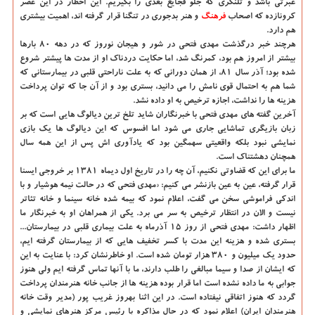
عبرتی باشد و تلنگری که جلو فجایع بعدی را بگیریم. این اخطار در این عصر
کرونازده که اصحاب
فرهنگ
و هنر بدجوری در تنگنا قرار گرفته اند، اهمیت بیشتری
هم دارد.
هرچند خبر درگذشت مهدی فتحی در شور و هیجان نوروز که در دهه ۸۰ بارها
بیشتر از امروز هم بود، کمرنگ شد، اما حکایت دردناک او از مدت ها پیشتر شروع
شده بود؛ آذر سال ۸۱، از همان دورانی که به علت ناراحتی قلبی در بیمارستانی که
شما هم به احتمال قوی نامش را می دانید، بستری بود و از آن جا که توان پرداخت
هزینه ها را نداشت، اجازه ترخیص به او داده نشد.
آخرین گفته های مهدی فتحی با خبرنگاران شاید تلخ ترین دیالوگ هایی است که بر
زبان بازیگری تماشایی جاری می شود اما افسوس که این دیالوگ ها یک بازی
نمایشی نبود بلکه واقعیتی سهمگین بود که یادآوری اش پس از این همه سال
همچنان دهشتناک است.
ما برای این که قضاوتی نکنیم، آن چه را در تاریخ اول دیماه ۱۳۸۱ بر خروجی ایسنا
قرار گرفته، عین به عین بازنشر می کنیم: «مهدی فتحی که در حالت نیمه هوشیار و با
اندکی فراموشی سخن می گفت، اعلام نمود که بیمه شده خانه سینما و خانه تئاتر
نیست و الان در انتظار ترخیص به سر می برد. یکی از همراهان او به خبرنگار ما
اظهار داشت: مهدی فتحی از روز ۱۵ آذرماه به علت بیماری قلبی در بیمارستان...
بستری شده و هزینه این مدت با کسر تخفیف هایی که از بیمارستان گرفته ایم،
حدود یک میلیون و ۳۸۰ هزار تومان شده است. او خاطرنشان کرد: با عنایت به این
که ایشان از صدا و سیما مبالغی را طلب دارند، ما با آنها تماس گرفته ایم ولی هنوز
جوابی به ما داده نشده است اما قرار بوده هزینه ها از جانب خانه هنرمندان پرداخت
گردد که هنوز اتفاقی نیفتاده است. در این اثنا بهروز غریب پور (مدیر وقت خانه
هنرمندان ایران) اعلام نمود که در حال مذاکره با رئیس مرکز هنرهای نمایشی و