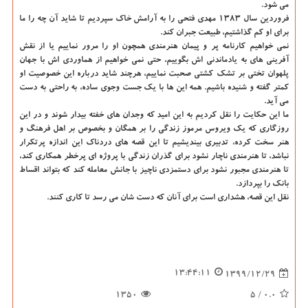
می شود.
فروردین سال ۱۳۸۳ مهدی فتحی را به آرامش خاک سپردیم تا شاید آن چه را ما
برای او کم گذاشتیم، طبیعت جبران کند.
نمی خواهیم کارنامه پر و پیمان هنرمندی همچون او را مرور نماییم یا از نقش
آفرینی های به یادماندنی اش بگوییم، حتی نمی خواهیم از هماوردی اش با جهان
پلهوان تختی بر تشک کشتی صحبت نماییم، هرچند شاید درباره این خصوصیت او
کمتر گفته و شنیده باشیم. همه این ها با یک جست وجوی ساده، به راحتی به دست
می آید.
ما این حکایت را نقل کردیم به این امید که وجدان های خفته بیدار شوند و در این
روزگاری که یک ویروس مرموز زندگی را بر همگان و بخصوص بر اهل فرهنگ و
هنر سخت کرده، تدبیری بیندیشیم تا این قصه های دردناک این اندازه پرتکرار
نباشد، تا هنرمندی ناچار نشود برای گذران زندگی با پروژه ای پرخطر همکاری کند،
تا هنرمندی مجبور نشود برای دستمزدی ناچیز با جانش معامله کند که بتواند اقساط
بانک را بپردازد.
نقل این قصه، هشداری است برای آنان که دست شان می رسد تا کاری کنند.
13:44:11
1399/12/29
1350
/ 5
0.0