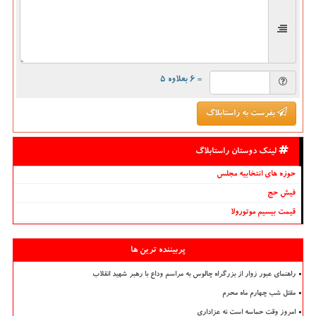
= ۶ بعلاوه ۵
بفرست به راستابلاگ
لینک دوستان راستابلاگ
حوزه های انتخابیه مجلس
فیش حج
قیمت بیسیم موتورولا
پربیننده ترین ها
راهنمای عبور زوار از بزرگراه چالوس به مراسم وداع با رهبر شهید انقلاب
مقتل شب چهارم ماه محرم
امروز وقت حماسه است نه عزاداری