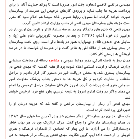
مهندس مرتضی کاظمی (معاون وقت امور هنری) است تا بتواند حمایت آنان را برای
پرداخت هزینه ها جلب نماید و بزودی کارهای ترخیص این هنرمند از بیمارستان
صورت خواهد گرفت. اما مسوول روابط عمومی خانه سینما هم اعلام نمود که مقرر
است هزینه های بیمارستان مهدی فتحی از جانب وزارت ارشاد تامین گردد.
مهدی فتحی که بازی های ماندگار وی در عرصه سینما، تئاتر و تلویزیون اولین بار در
«وامپیر زن خون آشام» (۱۳۴۶) و بعد در مجموعه تلویزیونی «امام علی (ع)» و
نمایش های «دندون طلا» و «بینوایان» هنوز در یادها باقی است، روی تخت بیمارستان
در بستر بیماری هم از علاقه اش به تئاتر گفت و از هنرمندان خواست تا در عرصه
فرهنگی به درستی کار کنند.»
همان روز به فاصله اندکی، مدیر روابط عمومی و
مشاوره
رسانه ای معاونت سینمایی
وزارت فرهنگ و ارشاد اسلامی اعلام نموده بود از هفته گذشته که مهدی فتحی در
بیمارستان بستری شد، به محض دریافت خبر در دستور کار قرار دادیم و مراحل
مختلف را نظارت کردیم و کل هزینه ها به دستور جناب پزشک معاونت امور
سینمایی مقرر است پرداخت گردد. امروز کارکنان معاونت مراحل ترخیص را انجام
می دهند و اگر در وقت اداری امروز به نتیجه نرسیم، بطور قطع فردا ترخیص خواهد
شد.
مهدی فتحی آن زمان از بیمارستان مرخص و گفته شد که هزینه درمان او را
شهرداری پرداخت کرده است.
یک سال بعد وی در بیمارستانی دیگر بستری شد و در آخرین ساعتهای سال ۱۳۸۲
در همان بیمارستان دار فانی را وداع گفت. مرگ تراژیک وی در هر بهار، خاطر
دوستدارانش را می آزارد اما این بهار که تعدادی از نامداران فرهنگ و هنری
خویش را از دست داده ایم، گویی حکایت مهدی فتحی پررنگ تر از همیشه تداعی