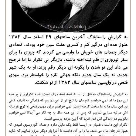
به گزارش راستابلاگ آخرین ساعتهای ۲۹ اسفند سال ۱۳۸۲
هنوز عده ای درگیر کم و کسری هفت سین خود بودند، تعدادی
دیگر چمدان های خویش را وارسی می کردند که چیزی را برای
سفر نوروزی از قلم نینداخته باشند، بازیگر بی تکرار ما اما ترجیح
می داد این نو شدن را بگونه ای دیگر رقم بزند؛ او نه یک شهر
جدید، نه یک سال جدید بلکه جهانی تازه را خواستار بود. مهدی
فتحی در واپسین ساعتهای سال ۱۳۸۲ از نو شکفت.
به گزارش راستابلاگ به نقل از ایسنا، قصه قصه مرگ است؛ قصه تکراری و پرغصه
این روزها اما نمی خواهیم کام مان را تلخ تر از این نماییم که زندگی به اندازه کافی
در این سال ها به ما سخت گرفته است. نمی خواهیم برای مهدی فتحی و کوچ غریبانه
اش مرثیه سرایی نماییم که پس از این همه سال به چه کار می آید؟! نمی خواهیم
بگوییم در زندگی اش قدر ندید که آیین مرده پرستی است.
تکرار این داستان غمبار در ایسنا فقط یک دلیل دارد و همان کوروسوی امیدی که
هنوز در جان مان می دمد، ما را بر آن داشت تا آنرا بار دیگر مرور نماییم که شاید